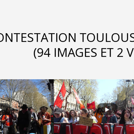
ONTESTATION TOULOUSA
(94 IMAGES ET 2 