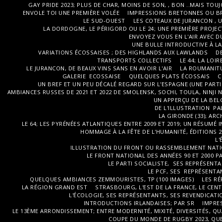
GAY PRIDE 2023; PLUS DE CHAR, MOINS DE SON, , BON ..MAIS TO
ENVOLE TOI UNE PREMIÈRE VOLÉE
IMPRESSIONS BRETONNES OU BR
LE SUD-OUEST
LES COTEAUX DE JURANCON , U
LA DORDOGNE, LE PÉRIGORD OU LE 24; UNE PREMIÈRE PROJECTI
ENVOYEZ VOUS EN L'AIR AVEC 
UNE BULLE INTRODUCTIVE À L
VARIATIONS ÉCOSSAISES ; DES HIGHLANDS AUX LAWLANDS
D
TRANSPORTS COLLECTIFS
LE 44; LA LOI
LE JURANCON, DE BEAUX VINS SANS EN AVOIR L'AIR
LA ROUMANITU
GALERIE ECOSSAISE
QUELQUES PLATS ÉCOSSAIS
C
UN BREF ET UN PEU DÉCALÉ REGARD SUR L'ESPAGNE (UNE PARTI
AMBIANCES RUSSES DE 2021 ET 2022 DE SMOLENSK, SOCHI, TOULA, NINJI 
UN APPERÇU DE LA BEL
DE L'ILLUSTRATION PAL
LA GIRONDE (33); ARC
LE 64; LES PYRÉNÉES ATLANTIQUES ENTRE 2009 ET 2019; UN RÉSUMÉ 
HOMMAGE À LA FÊTE DE L'HUMANITÉ, ÉDITIONS 201
L'
ILLUSTRATION DU FRONT OU RASSEMBLEMENT NATION
LE FRONT NATIONAL DES ANNÉES 90 ET 2000 PAR
LE PARTI SOCIALISTE, SES REPRÉSENTA
LE PCF, SES REPRÉSENTA
QUELQUES AMBIANCES ZEMMOURISTES, TP (100 IMAGES)
LES RÉ
LA RÉGION GRAND EST
STRASBOURG, L'EST DE LA FRANCE, LE CENT
L'ÉCOLOGIE, SES REPRÉSENTANTS, SES REVENDICATIO
INTRODUCTIONS IRLANDAISES; PAR SR
IMPRE
LE 13ÈME ARRONDISSEMENT; ENTRE MODERNITÉ, MIXITÉ, DIVERSITÉS, QU
COUPE DU MONDE DE RUGBY 2023, QUE