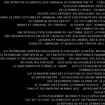
UNE APPROCHE DU MERVEILLEUX CARNAVAL DE DUNKERKE PAR TP
L'OBS
QUELQUES AMBIANCES VIDÉO (
DE LA PANNE A L'OPALE ; EN MA
L'ÉQUIPE VOUS PRÉSENTE SES MEILLEURES SALUT
DANS LA SÉRIE COSTUMES ET CARNAVAL, UNE SÉLECTION EXTRAITE DES OBSE
DU CARNAVAL DE PAU PAR POT
DU COSTUME EN SITUA
MANIFS ET CARNAVAL, OU L'INVERSE
25 FÉVRIER 2023 , HOMM
UNE COMPILE DU SALO
UNE INTRODUCTION TUNISIENNE DE L'AUTOMNE 2022 ET LE PRI
UNE OBSERVATION DU SALON DE L'AGRICULTURE 2023 DANS SA DIVERSITÉ
LA RURALITÉ FRANÇAISE DES ANNÉES 2000 À 201
RURALITÉ, CAMPAGNE ET AGRICULTURE, PÉRIODE 2012 2
DU PATRIMOINE CHRÉTIEN PERIGOURDIN, À VOIR AVANT LA MESSE, ARCHIVE
DU PATRIMOINE CHRÉTIEN EN 64
DE L'ARCHITECTURE CHRÉTIENNE À PANAME
DES VIGNES ET DES VENDANGEURS
POTAGER
DES ARCHIVES VHS A ECOU
DE L'AGRI BIO D'EPOQUE
QUELQUES INCLASSABLES À VISI
LE GARD MANIFESTE À NÎMES LE 7 MARS
SETE ET LE BASSIN DE T
HOMMAGE AUX FEMM
VLP SE MONTRE DANS DES SITUATIONS DU QUOTIDIEN PA
DU JAPON PAR PER
LES BOUCHES DU RHONE MANIFES
DES SAISONNIERS DANS LA VRAIE VIE; LA
LE 15 MARS 2023 À PARIS, LE DERNIER SOUFFLE?
R
TUNIS ET SES ENVIRONS MI MARS 2023
UN RÉSUMÉ D'UN
EVOCAT
LE POLITIQUEMENT INCORRECT OU LE DRÔLE DAN
CECI EST CE DONC DU N'IMPORTE QUOI? UN PREMIER VO
LA RÉPONSE AU 49.3 LE 23 MARS EN