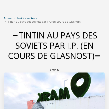
Accueil
Invités invitées
Tintin au pays des soviets par I.P. (en cours de Glasnost)
TINTIN AU PAYS DES
SOVIETS PAR I.P. (EN
COURS DE GLASNOST)
3 min lu