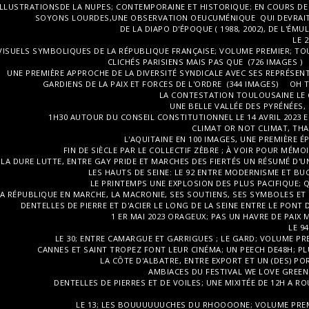
ILLUSTRATIONSDE LA NUPES; CONTEMPORAINE ET HISTORIQUE; EN COURS DE 
SOYONS LOURDES,UNE OBSERVATION OEUCUMÉNIQUE QUI DEVRAIT 
DE LA DIAPO D'ÉPOQUE ( 1988, 2002), DE L'
LE 
VISUELS SYMBOLIQUES DE LA RÉPUBLIQUE FRANÇAISE; VOLUME PREMIER; TO
CLICHÉS PARISIENS MAIS PAS QUE (726 IMAGES )
UNE PREMIÈRE APPROCHE DE LA DIVERSITÉ SYNDICALE AVEC SES REPRÉSENT
GARDIENS DE LA PAIX ET FORCES DE L'ORDRE (344 IMAGES)
OH 
LA CONTESTATION TOULOUSAINE LE 6 
UNE BELLE VALLÉE DES PYRÉNÉES,
1H30 AUTOUR DU CONSEIL CONSTITUTIONNEL LE 14 AVRIL 2023 E
CLIMAT OR NOT CLIMAT, THA
L'AQUITAINE EN 100 IMAGES, UNE PREMIÈRE 
FIN DE SIÈCLE PAR LE COLLECTIF ZÈBRE ; À VOIR POUR MÉMO
LA DURE LUTTE, ENTRE GAY PRIDE ET MARCHES DES FIERTÉS UN RÉSUMÉ D'
LES HAUTS DE SEINE: LE 92 ENTRE MODERNISME ET BU
LE PRINTEMPS UNE EXPLOSION DES PLUS PACIFIQUE; 
A RÉPUBLIQUE EN MARCHE, LA MACRONIE, SES SOUTIENS, SES SYMBOLES ET
DENTELLES DE PIERRE ET D'ACIER LE LONG DE LA SEINE ENTRE LE PONT
1 ER MAI 2023 ORAGEUX; PAS UN HAVRE DE PAIX 
LE 9
LE 30; ENTRE CAMARGUE ET GARRIGUES ; LE GARD; VOLUME PREM
CANNES ET SAINT TROPEZ FONT LEUR CINÉMA; UN PEECH DE48H; PL
LA CÔTE D'ALBATRE, ENTRE EXPORT ET UN (DES) PO
AMBIACES DU FESTIVAL WE LOVE GREEN 
DENTELLES DE PIERRES ET DE VOILES; UNE MIXITÉE DE 12H A ROU
LE 13; LES BOUUUUUUCHES DU RHOOOONE; VOLUME PREM