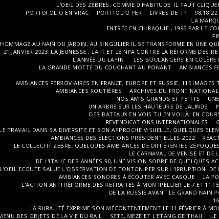
L'OEIL DES ZÈBRES; COMME D'HABITUDE IL FAUT CLIQUE
PORTOFOLIO EN VRAC
PORTFOLIO PER
LIVRES DE TP
98,18,22
LA MARQU
ENTRÉE EN CHIRAQUIE , 1995 PAR LE C
FI
HOMMAGE AU NAIN DU JARDIN, AU SINGULIER IL SE TRANSFORME EN UNE QU
21 JANVIER 2023; LA JEUNESSE , LA FI ET LE NPA CONTRE LA RÉFORME DES R
L'ANNÉE DU LAPIN
LES BOULANGERS EN COLÈRE L
LA GRANDE MOTTE DU COUCHANT AU PONANT
AMBIANCES FE
AMBIANCES FERROVIAIRES EN FRANCE, EUROPE ET RUSSIE, 115 IMAGES TP
AMBIANCES ROUTIÈRES
ARCHIVES DU FRONT NATIONAL
NOS AMIS GRANDS ET PETITS
UNE
UN ARBRE SUR LES HAUTEURS DE LALINDE
P
DES BATEAUX EN VOIS TU EN VOILÀ! EN COU
REVENDICATIONS INTERNATIONALES
LE TRAVAIL DANS SA DIVERSITE ET SON APPROCHE VISUELLE, QUELQUES EL
AMBIANCES DES ÉLECTIONS PRÉSIDENTIELLES 2022
RÉACT
LE COLLECTIF ZEBRE; QUELQUES AMBIANCES DE DIFFÉRENTES ZÉPOQUE
LE CARNAVAL DE VENISE ET DE L
DE L'ITALIE DES ANNÉES 90, UNE VISION SOBRE DE QUELQUES
L'OEIL ECOUTE SALUE L'OBSERVATION DE TONTON PER SUR L'IRRUPTION DE
AMBIANCES SONORES À ÉCOUTER AVEC CASQUE
LA PO
L'ACTION ANTI RÉFORME DES RETRAITES À MONTPELLIER LE 7 ET 11 FÉ
DE LA RUSSIE AVANT LE GRAND NAIN 
1
LA RURALITÉ EXPRIME SON MÉCONTENTEMENT LE 11 FÉVRIER À MO
MENU DES OBJETS DE LA VIE DU RAIL
SETE, MEZE ET L'ETANG DE THAU
LE