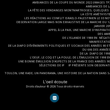
AMBIANCES DE LA COUPE DU MONDE 2022 (IMAGES TP
AMBIANCES DE L
LA FÊTE DES VENDANGES MONTMARTROISES, QUELQUES I
LA CÔTE AMÉTHYSTE,
LES RÉACTIONS AU CONFLIT ISRAELO-PALESTINIEN LE 03 NO
OBSERVATION LARGE MAIS NON EXHAUSTIVE DE LA MARCHE DU 12
JANVIER 2
APPEL À LA PAIX, UNE MARCHE D'INSPIRAT
DES AMBI
DE L'ISLANDE DE 1988 EN NÉGAT
MANIFESTATION
DE LA DIAPO D'ÉVÉNEMENTS POLITIQUES ET SOCIAUX DES ANNÉES 80 ET
DU 6X6 DES ANNÉES 
DE LA DIAPO DE 1998
L'OEUF, LE COQ ET LA POULE; DE L'ÉMULSION DE 1998
UNE BONNE ÉMULSION D'ASPECTS DE LA FRANCE DES ANNÉES 90 ;
SÉLECTIONS DE IP
IP PRÉSENTE SON OBSERVATI
TOULON, UNE RADE, UN PANORAMA, UNE HISTOIRE DE LA NATION DANS SA D
L'oeil écoute
Droits d'auteur © 2026 Tous droits réservés