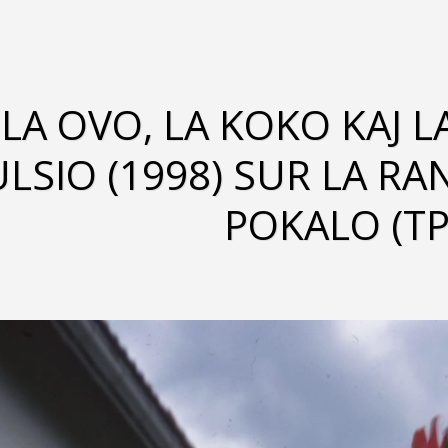
LA OVO, LA KOKO KAJ L
LSIO (1998) SUR LA R
POKALO (TP