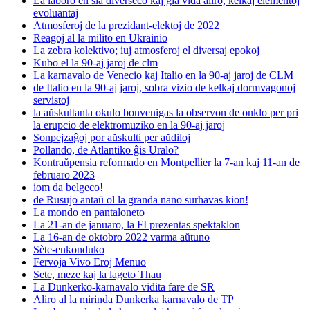
La laboro en sia diverseco kaj ĝia vida aliro, kelkaj elementoj
evoluantaj
Atmosferoj de la prezidant-elektoj de 2022
Reagoj al la milito en Ukrainio
La zebra kolektivo; iuj atmosferoj el diversaj epokoj
Kubo el la 90-aj jaroj de clm
La karnavalo de Venecio kaj Italio en la 90-aj jaroj de CLM
de Italio en la 90-aj jaroj, sobra vizio de kelkaj dormvagonoj
servistoj
la aŭskultanta okulo bonvenigas la observon de onklo per pri
la erupcio de elektromuziko en la 90-aj jaroj
Sonpejzaĝoj por aŭskulti per aŭdiloj
Pollando, de Atlantiko ĝis Uralo?
Kontraŭpensia reformado en Montpellier la 7-an kaj 11-an de
februaro 2023
iom da belgeco!
de Rusujo antaŭ ol la granda nano surhavas kion!
La mondo en pantaloneto
La 21-an de januaro, la FI prezentas spektaklon
La 16-an de oktobro 2022 varma aŭtuno
Sète-enkonduko
Fervoja Vivo Eroj Menuo
Sete, meze kaj la lageto Thau
La Dunkerko-karnavalo vidita fare de SR
Aliro al la mirinda Dunkerka karnavalo de TP