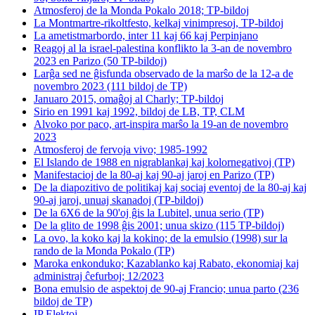
Atmosferoj de la Monda Pokalo 2018; TP-bildoj
La Montmartre-rikoltfesto, kelkaj vinimpresoj, TP-bildoj
La ametistmarbordo, inter 11 kaj 66 kaj Perpinjano
Reagoj al la israel-palestina konflikto la 3-an de novembro
2023 en Parizo (50 TP-bildoj)
Larĝa sed ne ĝisfunda observado de la marŝo de la 12-a de
novembro 2023 (111 bildoj de TP)
Januaro 2015, omaĝoj al Charly; TP-bildoj
Sirio en 1991 kaj 1992, bildoj de LB, TP, CLM
Alvoko por paco, art-inspira marŝo la 19-an de novembro
2023
Atmosferoj de fervoja vivo; 1985-1992
El Islando de 1988 en nigrablankaj kaj kolornegativoj (TP)
Manifestacioj de la 80-aj kaj 90-aj jaroj en Parizo (TP)
De la diapozitivo de politikaj kaj sociaj eventoj de la 80-aj kaj
90-aj jaroj, unuaj skanadoj (TP-bildoj)
De la 6X6 de la 90'oj ĝis la Lubitel, unua serio (TP)
De la glito de 1998 ĝis 2001; unua skizo (115 TP-bildoj)
La ovo, la koko kaj la kokino; de la emulsio (1998) sur la
rando de la Monda Pokalo (TP)
Maroka enkonduko; Kazablanko kaj Rabato, ekonomiaj kaj
administraj ĉefurboj; 12/2023
Bona emulsio de aspektoj de 90-aj Francio; unua parto (236
bildoj de TP)
IP Elektoj