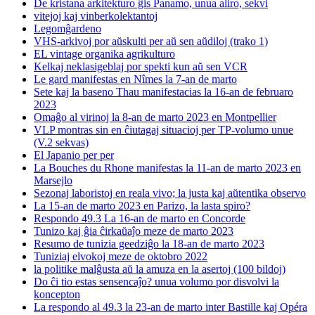
De kristana arkitekturo ĝis Panamo, unua aliro, sekvi
vitejoj kaj vinberkolektantoj
Legomĝardeno
VHS-arkivoj por aŭskulti per aŭ sen aŭdiloj (trako 1)
EL vintage organika agrikulturo
Kelkaj neklasigeblaj por spekti kun aŭ sen VCR
Le gard manifestas en Nîmes la 7-an de marto
Sete kaj la baseno Thau manifestacias la 16-an de februaro
2023
Omaĝo al virinoj la 8-an de marto 2023 en Montpellier
VLP montras sin en ĉiutagaj situacioj per TP-volumo unue
(V.2 sekvas)
El Japanio per per
La Bouches du Rhone manifestas la 11-an de marto 2023 en
Marsejlo
Sezonaj laboristoj en reala vivo; la justa kaj aŭtentika observo
La 15-an de marto 2023 en Parizo, la lasta spiro?
Respondo 49.3 La 16-an de marto en Concorde
Tunizo kaj ĝia ĉirkaŭaĵo meze de marto 2023
Resumo de tunizia geedziĝo la 18-an de marto 2023
Tuniziaj elvokoj meze de oktobro 2022
la politike malĝusta aŭ la amuza en la asertoj (100 bildoj)
Do ĉi tio estas sensencaĵo? unua volumo por disvolvi la
koncepton
La respondo al 49.3 la 23-an de marto inter Bastille kaj Opéra