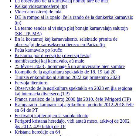
La observado de la karnavalaj homoj fare de mia
Kelkaj videoatmosferoj (tp)
Video atmosferoj de mia
DE la rompo al la opalo; ĉe la rando de la dunkerka karnavalo
(tp)
La teamo sendas al vi siajn plej bonajn karnavalajn salutojn
(SR, TP, MA)
En la kostumoj kaj karnavalserio, selektado prenita de
observaĵoj de samseksema fiereco en Parizo (tp
Paŭa karnavalo po kruĉo
Kostumo por diversaj kaj diversaj festoj
manifestacioj kaj karnavalo, aŭ male
25 février 2023 , hommage à un anniversaire bien sombre
Kompilo de la agrikultura spektaklo de 18, 19 kaj 20
Tunizia enkonduko al aŭtuno 2022 kaj printempo 2023
Fervoja literaturo
Observado de la agrikultura spektaklo en 2023 en ĝia regiona
kaj internacia diverseco (TP)
Franca ruraleco de la jaroj 2000 ĝis 2010, ĉefe Périgord (TP)
Kamparado, kamparo kaj agrikulturo, periodo 2012-2018 ĉefe
en 64 de PT
Festivaloj kaj ferioj en la sudokcidento
Perigord kristana heredaĵo, vidi antaŭ meso, arkivoj de 2002
ĝis 2012. 429 bildoj de TP
Kristana heredaĵo en 64