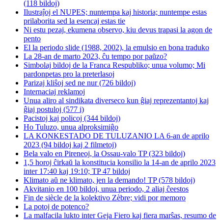
(118 bildoj)
Ilustraĵoj el NUPES; nuntempa kaj historia; nuntempe estas
prilaborita sed la esencaj estas tie
Ni estu pezaj, ekumena observo, kiu devus trapasi la agon de
pento
El la periodo slide (1988, 2002), la emulsio en bona traduko
La 28-an de marto 2023, ĉu tempo por paŭzo?
Simbolaj bildoj de la Franca Respubliko; unua volumo; Mi
pardonpetas pro la preterlasoj
Parizaj kliŝoj sed ne nur (726 bildoj)
Internaciaj reklamoj
Unua aliro al sindikata diverseco kun ĝiaj reprezentantoj kaj
ĝiaj postuloj (577 i)
Pacistoj kaj policoj (344 bildoj)
Ho Tuluzo, unua alproksimiĝo
LA KONKESTADO DE TULUZANIO LA 6-an de aprilo
2023 (94 bildoj kaj 2 filmetoj)
Bela valo en Pireneoj, la Ossau-valo TP (323 bildoj)
1,5 horoj ĉirkaŭ la konstitucia konsilio la 14-an de aprilo 2023
inter 17:40 kaj 19:10; TP 47 bildoj
Klimato aŭ ne klimato, jen la demando! TP (578 bildoj)
Akvitanio en 100 bildoj, unua periodo, 2 aliaj ĉeestos
Fin de siècle de la kolektivo Zèbre; vidi por memoro
La potoj de potenco?
La malfacila lukto inter Geja Fiero kaj fiera marŝas, resumo de