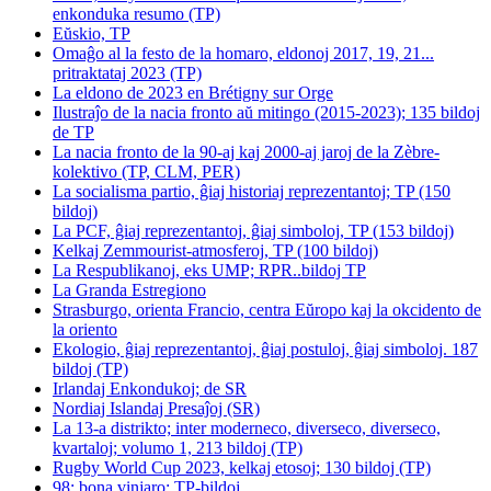
enkonduka resumo (TP)
Eŭskio, TP
Omaĝo al la festo de la homaro, eldonoj 2017, 19, 21...
pritraktataj 2023 (TP)
La eldono de 2023 en Brétigny sur Orge
Ilustraĵo de la nacia fronto aŭ mitingo (2015-2023); 135 bildoj
de TP
La nacia fronto de la 90-aj kaj 2000-aj jaroj de la Zèbre-
kolektivo (TP, CLM, PER)
La socialisma partio, ĝiaj historiaj reprezentantoj; TP (150
bildoj)
La PCF, ĝiaj reprezentantoj, ĝiaj simboloj, TP (153 bildoj)
Kelkaj Zemmourist-atmosferoj, TP (100 bildoj)
La Respublikanoj, eks UMP; RPR..bildoj TP
La Granda Estregiono
Strasburgo, orienta Francio, centra Eŭropo kaj la okcidento de
la oriento
Ekologio, ĝiaj reprezentantoj, ĝiaj postuloj, ĝiaj simboloj. 187
bildoj (TP)
Irlandaj Enkondukoj; de SR
Nordiaj Islandaj Presaĵoj (SR)
La 13-a distrikto; inter moderneco, diverseco, diverseco,
kvartaloj; volumo 1, 213 bildoj (TP)
Rugby World Cup 2023, kelkaj etosoj; 130 bildoj (TP)
98; bona vinjaro; TP-bildoj