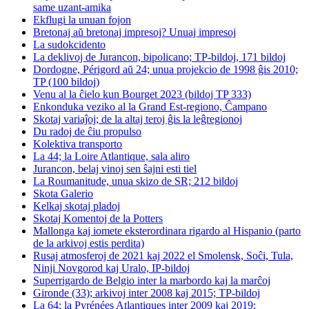
same uzant-amika
Ekflugi la unuan fojon
Bretonaj aŭ bretonaj impresoj? Unuaj impresoj
La sudokcidento
La deklivoj de Jurancon, bipolicano; TP-bildoj, 171 bildoj
Dordogne, Périgord aŭ 24; unua projekcio de 1998 ĝis 2010;
TP (100 bildoj)
Venu al la ĉielo kun Bourget 2023 (bildoj TP 333)
Enkonduka veziko al la Grand Est-regiono, Ĉampano
Skotaj variaĵoj; de la altaj teroj ĝis la leĝregionoj
Du radoj de ĉiu propulso
Kolektiva transporto
La 44; la Loire Atlantique, sala aliro
Jurancon, belaj vinoj sen ŝajni esti tiel
La Roumanitude, unua skizo de SR; 212 bildoj
Skota Galerio
Kelkaj skotaj pladoj
Skotaj Komentoj de la Potters
Mallonga kaj iomete eksterordinara rigardo al Hispanio (parto
de la arkivoj estis perdita)
Rusaj atmosferoj de 2021 kaj 2022 el Smolensk, Soĉi, Tula,
Ninji Novgorod kaj Uralo, IP-bildoj
Superrigardo de Belgio inter la marbordo kaj la marĉoj
Gironde (33); arkivoj inter 2008 kaj 2015; TP-bildoj
La 64; la Pyrénées Atlantiques inter 2009 kaj 2019;