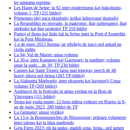
tre simpatia esprimo
Les Hauts de Seine: la 92 inter modernismo kaj bukolismo,
volumo 1, TP (211 bildoj)
Printempo plej paca eksplodo; kelkaj laŭsezonaj ilustraĵoj
La Respubliko en movado, la makronio, ĝiaj subtenantoj, ĝiaj
simboloj kaj ĝiaj protestoj TP 310 bildoj
Puntoj el ŝtono kaj ŝtalo laŭ la Sejno inter la Pont d'Austerlitz
kaj la Pont Mirabeau.
1-a de majo 2023 ŝtorma; ne rifuĝejo de paco sed ankaŭ ne
civila milito
La 94; Val de Marne: unua volumo
La 30-a; inter Kamargo kaj Garrigues; la gardisto; volumo
unue la sudo....de 30; TP 230 bildoj
Cannes kaj Saint Tropez faras sian kinejon; peech de 48
horoj; pluva sed densa (265 TP-bildoj)
La Alabastra Marbordo, inter eksporto kaj haveno(j) Unua
volumo TP (269 bildoj)
Ambiacoj de la festivalo ni amas verdan en la Bois de
Vincennes (111 bildoj)
Ŝtono kaj vuala punto; 12-hora miksa vetkuro en Rueno la 9-
an de junio 2023, 280 bildoj de TP
La ĉampano; unuaj vezikoj
La 13-a; la Bouuuuuuches de Rhooooone; primara volumeno
inter salono kaj la blua marbordo
Geja Fiero 2023; pli da tanko, malpli sona, bona...sed tamen