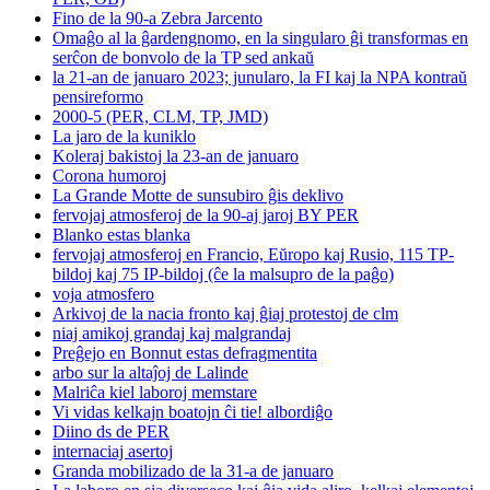
Fino de la 90-a Zebra Jarcento
Omaĝo al la ĝardengnomo, en la singularo ĝi transformas en
serĉon de bonvolo de la TP sed ankaŭ
la 21-an de januaro 2023; junularo, la FI kaj la NPA kontraŭ
pensireformo
2000-5 (PER, CLM, TP, JMD)
La jaro de la kuniklo
Koleraj bakistoj la 23-an de januaro
Corona humoroj
La Grande Motte de sunsubiro ĝis deklivo
fervojaj atmosferoj de la 90-aj jaroj BY PER
Blanko estas blanka
fervojaj atmosferoj en Francio, Eŭropo kaj Rusio, 115 TP-
bildoj kaj 75 IP-bildoj (ĉe la malsupro de la paĝo)
voja atmosfero
Arkivoj de la nacia fronto kaj ĝiaj protestoj de clm
niaj amikoj grandaj kaj malgrandaj
Preĝejo en Bonnut estas defragmentita
arbo sur la altaĵoj de Lalinde
Malriĉa kiel laboroj memstare
Vi vidas kelkajn boatojn ĉi tie! albordiĝo
Diino ds de PER
internaciaj asertoj
Granda mobilizado de la 31-a de januaro