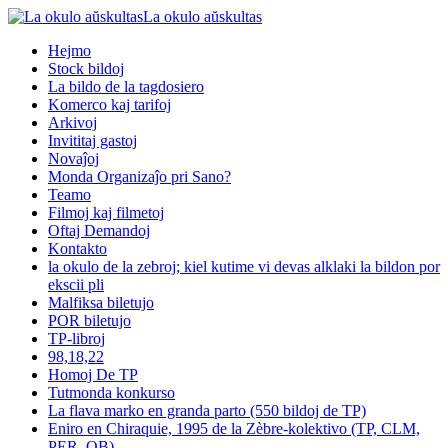
La okulo aŭskultas
Hejmo
Stock bildoj
La bildo de la tagdosiero
Komerco kaj tarifoj
Arkivoj
Invititaj gastoj
Novaĵoj
Monda Organizaĵo pri Sano?
Teamo
Filmoj kaj filmetoj
Oftaj Demandoj
Kontakto
la okulo de la zebroj; kiel kutime vi devas alklaki la bildon por
ekscii pli
Malfiksa biletujo
POR biletujo
TP-libroj
98,18,22
Homoj De TP
Tutmonda konkurso
La flava marko en granda parto (550 bildoj de TP)
Eniro en Chiraquie, 1995 de la Zèbre-kolektivo (TP, CLM,
PER, OB)