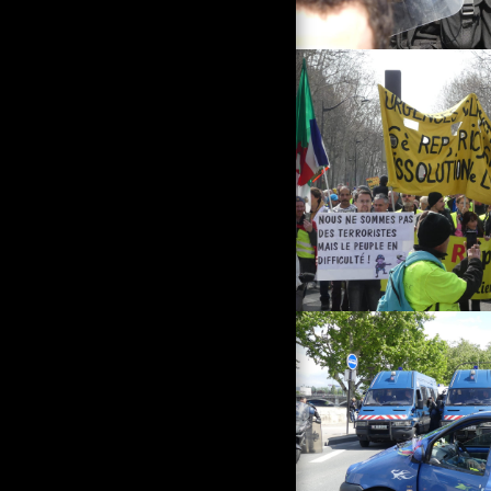
ЗАЛЕЗА ДО СКЛОНА
ЖЕЛЕЗОПЪТНИ
АТМОСФЕРИ ОТ 90-ТЕ BY
PER
БЯЛОТО СИ Е БЯЛО
ЖЕЛЕЗОПЪТНИ
АТМОСФЕРИ ВЪВ
ФРАНЦИЯ, ЕВРОПА И
РУСИЯ, 115 TP
ИЗОБРАЖЕНИЯ И 75 IP
ИЗОБРАЖЕНИЯ (В
ДОЛНАТА ЧАСТ НА
СТРАНИЦАТА)
ПЪТНА АТМОСФЕРА
АРХИВ НА НАЦИОНАЛНИЯ
ФРОНТ И НЕГОВИТЕ
ПРОТЕСТИ ОТ CLM
НАШИТЕ ГОЛЕМИ И МАЛКИ
ПРИЯТЕЛИ
ЦЪРКВА В BONNUT Е
ДЕФРАГМЕНТИРАНА
ДЪРВО НА ВИСОЧИНИТЕ