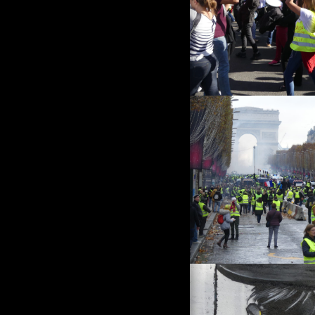
МАЛКО БЕЛГИЙСКО!
НА РУСИЯ ПРЕДИ
ГОЛЯМОТО ДЖУДЖЕ ДА
НОСИ КАКВО!
СВЕТЪТ В КЪСИ
ПАНТАЛОНИ
НА 21 ЯНУАРИ FI ПРАВИ
ШОУ
16 ОКТОМВРИ 2022 Г.
ТОПЛА ЕСЕН
SÈTE ВЪВЕДЕНИЕ
МЕНЮ С ЕЛЕМЕНТИ ОТ
ЖЕЛЕЗОПЪТНИЯ ЖИВОТ
СЕТ, МЕЗЕ И ЕЗЕРОТО ТАУ
КАРНАВАЛЪТ В ДЮНКЕРК,
ВИДЯН ОТ SR
ПОДХОД КЪМ ПРЕКРАСНИЯ
КАРНАВАЛ В ДЮНКЕРК ОТ
TP
НАБЛЮДЕНИЕТО НА