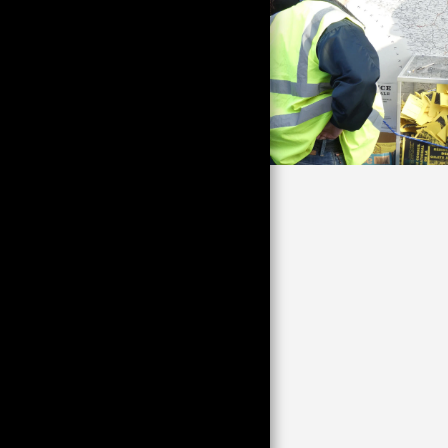
ЕКИП
ФИЛМИ И ВИДЕОКЛИПОВЕ
ЧЕСТО ЗАДАВАНИ
ВЪПРОСИ
КОНТАКТ
ОКОТО НА ЗЕБРИТЕ;
КАКТО ОБИКНОВЕНО
ТРЯБВА ДА КЛИКНЕТЕ
ВЪРХУ ИЗОБРАЖЕНИЕТО,
ЗА ДА РАЗБЕРЕТЕ ПОВЕЧЕ
РАЗХЛАБЕНО ПОРТФОЛИО
PER ПОРТФОЛИО
TP КНИГИ
98,18,22
ХОРАТА ОТ TP
СВЕТОВНО СЪСТЕЗАНИЕ
ЖЪЛТИЯТ ЗНАК В
НАСИПНО СЪСТОЯНИЕ (550