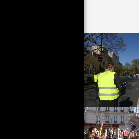
КУБА ОТ 90-ТЕ ОТ CLM
КАРНАВАЛЪТ НА ВЕНЕЦИЯ
И ИТАЛИЯ ПРЕЗ 90-ТЕ ОТ
CLM
НА ИТАЛИЯ ПРЕЗ 90-ТЕ,
ТРЕЗВА ВИЗИЯ НА НЯКОИ
ПРИДРУЖИТЕЛИ НА
СПАЛНИ ВАГОНИ
СЛУШАЩОТО ОКО
ПРИВЕТСТВА
НАБЛЮДЕНИЕТО НА ЧИЧО
ПЕР ЗА НАВЛИЗАНЕТО НА
ЕЛЕКТРО МУЗИКАТА ПРЕЗ
90-ТЕ
ЗВУКОВИ ПЕЙЗАЖИ ЗА
СЛУШАНЕ СЪС СЛУШАЛКИ
ПОЛША, ОТ АТЛАНТИКА
ДО УРАЛ?
АКЦИЯ СРЕЩУ
ПЕНСИОННАТА РЕФОРМА В
МОНПЕЛИЕ НА 7 И 11
ФЕВРУАРИ 2023 Г