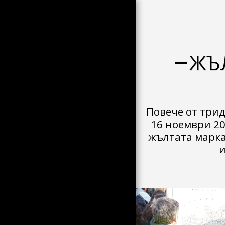
ЖЪ
ДОМ
Повече от трид
СТОКОВИ ИЗОБРАЖЕНИЯ
16 ноември 201
жълтата марка
ФАЙЛ С ИЗОБРАЖЕНИЕТО
НА ДЕНЯ
и
ТЪРГОВИЯ И ТАРИФИ
АРХИВ
ПОКАНЕНИ ГОСТИ
НОВИНИ
СЗО?