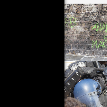
ИЗОБРАЖЕНИЯ НА TP)
ВЛИЗАНЕ В CHIRAQUIE, 1995
Г. ОТ КОЛЕКТИВА ZÈBRE
(TP, CLM, PER, OB)
КРАЯТ НА 90-ТЕ ZEBRA
CENTURY
ПОЧИТ КЪМ ГРАДИНСКИЯ
ГНОМ, В ЕДИНСТВЕНО
ЧИСЛО СЕ ТРАНСФОРМИРА
В ТЪРСЕНЕ НА ДОБРА ВОЛЯ
НА TP, НО СЪЩО
21 ЯНУАРИ 2023 Г.;
МЛАДЕЖТА, FI И NPA
СРЕЩУ ПЕНСИОННАТА
РЕФОРМА
2000-5 (PER, CLM, TP, JMD)
ГОДИНАТА НА ЗАЕКА
СЪРДИТИ ПЕКАРИ НА 23
ЯНУАРИ
КОРОНА НАСТРОЕНИЯ
LA GRANDE MOTTE ОТ