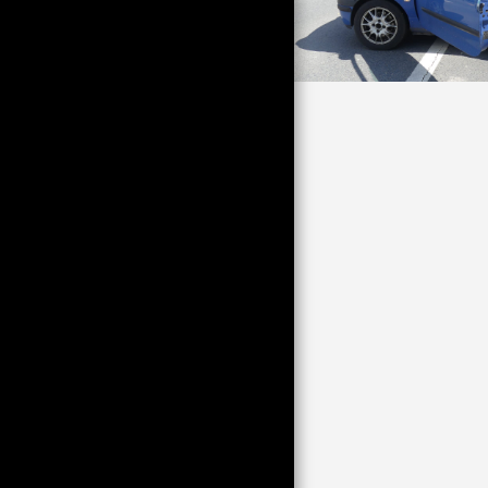
НА ЛАЛИНДЕ
ЛОШ КАТО РАБОТА САМ
ТУК ВИЖДАТЕ НЯКОЛКО
ЛОДКИ! ДОКИНГ
GODDESS DS ОТ PER
МЕЖДУНАРОДНИ ИСКОВЕ
ГОЛЯМА МОБИЛИЗАЦИЯ
ОТ 31 ЯНУАРИ
РАБОТАТА В НЕЙНОТО
РАЗНООБРАЗИЕ И
ВИЗУАЛЕН ПОДХОД,
НЯКОИ ЕЛЕМЕНТИ В
ПРОЦЕС НА РАЗРАБОТКА
АТМОСФЕРАТА НА
ПРЕЗИДЕНТСКИТЕ ИЗБОРИ
ПРЕЗ 2022 Г
РЕАКЦИИ НА ВОЙНАТА В
УКРАЙНА
КОЛЕКТИВЪТ ЗЕБРА;
НЯКОИ АТМОСФЕРИ ОТ
РАЗЛИЧНИ ЕПОХИ