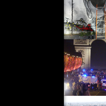
КАРНАВАЛНИТЕ ХОРА ОТ
МОЕТО
НЯКОИ ВИДЕО
АТМОСФЕРИ (TP)
ВИДЕО АТМОСФЕРИ ОТ
МОЯ
ОТ РАЗБИВКАТА ДО
ОПАЛА; В КУЛОАРИТЕ НА
КАРНАВАЛА В ДЮНКЕРК
(TP)
ЕКИПЪТ ВИ ИЗПРАЩА НАЙ-
ДОБРИТЕ СИ КАРНАВАЛНИ
ПОЗДРАВИ (SR, TP, MA)
В ПОРЕДИЦАТА ЗА
КОСТЮМИ И КАРНАВАЛ,
СЕЛЕКЦИЯ, ВЗЕТА ОТ
НАБЛЮДЕНИЯ НА ГЕЙ
ПАРАДА В ПАРИЖ (Т
ПАУ КАРНАВАЛ НА БУРКАН
КОСТЮМ ЗА РАЗЛИЧНИ И
РАЗНООБРАЗНИ
ТЪРЖЕСТВА