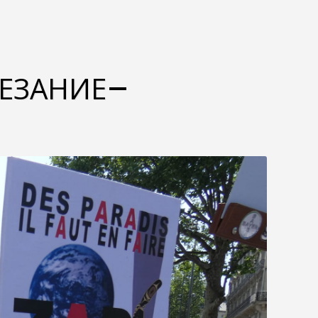
ЕЗАНИЕ