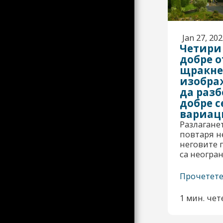
НА ЛАЛИНДЕ
ЛОШ КАТО РАБОТА САМ
ТУК ВИЖДАТЕ НЯКОЛКО
Jan 27, 20
ЛОДКИ! ДОКИНГ
Четири 
GODDESS DS ОТ PER
добре о
щракне
МЕЖДУНАРОДНИ ИСКОВЕ
изобра
ГОЛЯМА МОБИЛИЗАЦИЯ
да разб
ОТ 31 ЯНУАРИ
добре 
РАБОТАТА В НЕЙНОТО
вариац
РАЗНООБРАЗИЕ И
Разлагане
ВИЗУАЛЕН ПОДХОД,
НЯКОИ ЕЛЕМЕНТИ В
повтаря н
ПРОЦЕС НА РАЗРАБОТКА
неговите 
са неогра
АТМОСФЕРАТА НА
ПРЕЗИДЕНТСКИТЕ ИЗБОРИ
ПРЕЗ 2022 Г
Прочетет
РЕАКЦИИ НА ВОЙНАТА В
УКРАЙНА
1 мин. чет
КОЛЕКТИВЪТ ЗЕБРА;
НЯКОИ АТМОСФЕРИ ОТ
РАЗЛИЧНИ ЕПОХИ