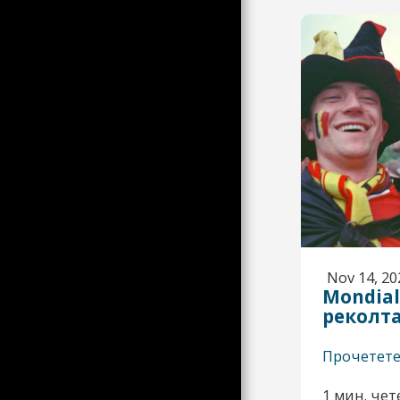
КУБА ОТ 90-ТЕ ОТ CLM
КАРНАВАЛЪТ НА ВЕНЕЦИЯ
И ИТАЛИЯ ПРЕЗ 90-ТЕ ОТ
CLM
НА ИТАЛИЯ ПРЕЗ 90-ТЕ,
ТРЕЗВА ВИЗИЯ НА НЯКОИ
ПРИДРУЖИТЕЛИ НА
СПАЛНИ ВАГОНИ
СЛУШАЩОТО ОКО
ПРИВЕТСТВА
НАБЛЮДЕНИЕТО НА ЧИЧО
ПЕР ЗА НАВЛИЗАНЕТО НА
ЕЛЕКТРО МУЗИКАТА ПРЕЗ
90-ТЕ
ЗВУКОВИ ПЕЙЗАЖИ ЗА
Nov 14, 20
СЛУШАНЕ СЪС СЛУШАЛКИ
Mondial
ПОЛША, ОТ АТЛАНТИКА
реколт
ДО УРАЛ?
АКЦИЯ СРЕЩУ
Прочетет
ПЕНСИОННАТА РЕФОРМА В
МОНПЕЛИЕ НА 7 И 11
ФЕВРУАРИ 2023 Г
1 мин. чет