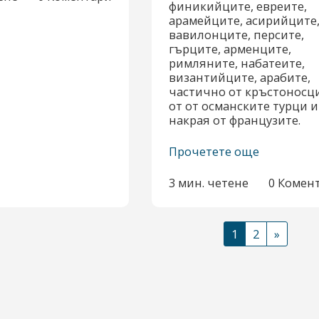
финикийците, евреите,
арамейците, асирийците
вавилонците, персите,
гърците, арменците,
римляните, набатеите,
византийците, арабите,
частично от кръстоносци
от от османските турци и
накрая от французите.
Прочетете още
3 мин. четене
0 Комен
1
2
»