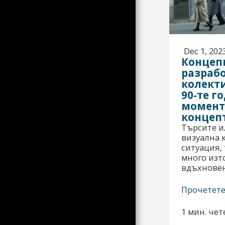
ЕКИП
ФИЛМИ И ВИДЕОКЛИПОВЕ
ЧЕСТО ЗАДАВАНИ
ВЪПРОСИ
Dec 1, 202
Концеп
КОНТАКТ
разрабо
ОКОТО НА ЗЕБРИТЕ;
колекти
КАКТО ОБИКНОВЕНО
ТРЯБВА ДА КЛИКНЕТЕ
90-те г
ВЪРХУ ИЗОБРАЖЕНИЕТО,
момент
ЗА ДА РАЗБЕРЕТЕ ПОВЕЧЕ
концеп
РАЗХЛАБЕНО ПОРТФОЛИО
Търсите и
визуална 
PER ПОРТФОЛИО
ситуация,
TP КНИГИ
много изт
вдъхновен
98,18,22
ХОРАТА ОТ TP
Прочетет
СВЕТОВНО СЪСТЕЗАНИЕ
1 мин. чет
ЖЪЛТИЯТ ЗНАК В
НАСИПНО СЪСТОЯНИЕ (550