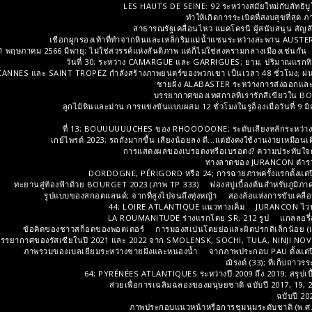
LES HAUTS DE SEINE: 92 ระหว่างสมัยใหม่กับลัทธิบูโค
ทำให้เกิดการระเบิดที่สงบสุขที่สุ
สาธารณรัฐเคลื่อนไหว แมคโครนี ผู้สนับสนุน สัญ
เชือกผูกรองเท้าที่ทำจากหินและเหล็กริมแม่น้ำแซนระหว่างสะพาน AU
1 พฤษภาคม 2566 มีพายุ; ไม่ใช่สวรรค์แห่งสันติภาพ แต่ก็ไม่ใช่สงครามกลางเมืองเช่นกัน
วันที่ 30; ระหว่าง CAMARGUE และ GARRIGUES; ยาม; ปริมาณแรกทิศ
CANNES และ SAINT TROPEZ กำลังสร้างภาพยนตร์ของพวกเขา เป็นเวลา 48 ชั่วโมง; ฝ
ชายฝั่ง ALABASTER ระหว่างการส่งออกและท
บรรยากาศของเทศกาลที่เรารักสีเขียวใน B
ลูกไม้หินและม่าน การแข่งขันแบบผสม 12 ชั่วโมงในรูอ็องเมื่อวันที่ 9
ที่ 13; BOUUUUUUCHES ของ RHOOOOONE; ระดับเสียงหลักระหว่างห้อง
เกย์ไพรด์ 2023; รถถังมากขึ้น เสียงน้อยลง ดี...แต่ยังคงใช้งานง่ายเหมือนเ
การแสดงผลของเบรอตงหรือเบรอตง? ความประทับใจค
ทางลาดของ JURANCON ตำรว
DORDOGNE, PÉRIGORD หรือ 24; การฉายภาพครั้งแรกตั้งแต่ปี
ทะยานสู่ท้องฟ้าด้วย BOURGET 2023 (ภาพ TP 333)
ฟองสบู่เบื้องต้นสำหรับภู
รูปแบบของสกอตแลนด์; จากที่สูงไปจนถึงทุ่งหญ้า
สองล้อแห่งการขับเคลื่อ
44; LOIRE ATLANTIQUE แนวทางเค็ม
JURANCON ไวน์
LA ROUMANITUDE ร่างแรกโดย SR; 212 รูป
แกลลอรี่
ข้อคิดของชาวสก็อตของพอตเตอร์
การมองสเปนโดยย่อและผิดปรกติเล็กน้อย 
รรยากาศของรัสเซียในปี 2021 และ 2022 จาก SMOLENSK, SOCHI, TULA, NINJI N
ภาพรวมของเบลเยียมระหว่างชายฝั่งและหนองน้ำ
จากภาพประกอบ PAU ตั้งแต่ปี
ฌิรงด์ (33); ที่เก็บถาวร
64; PYRÉNÉES ATLANTIQUES ระหว่างปี 2009 ถึง 2019; สรุปเบื้
ส่วยเพื่อการเฉลิมฉลองของมนุษยชาติ ฉบับปี 2017, 19, 2
ฉบับปี 2
ภาพประกอบแนวหน้าหรือการชุมนุมระดับชาติ (พ.ศ