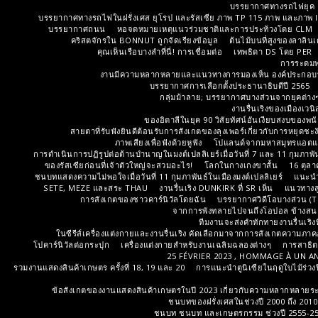
บรรยากาศทางรถไฟยุค 
บรรยากาศทางรถไฟในฝรั่งเศส ยุโรป และรัสเซีย ภาพ TP 115 ภาพ และภาพ IP 
บรรยากาศถนน
หอจดหมายเหตุแนวร่วมชาติและการประท้วงโดย CLM
คริสตจักรใน BONNUT ถูกจัดเรียงข้อมูล
ต้นไม้บนที่สูงของลาลินเ
คุณเห็นเรือบางลำที่นี่! การเชื่อมต่อ
เทพธิดา DS โดย PER
การระดมพล
งานมีความหลากหลายและแนวทางการมองเห็น องค์ประกอบบา
บรรยากาศการเลือกตั้งประธานาธิบดีปี 2565
กลุ่มม้าลาย; บรรยากาศบางส่วนจากยุคต่าง
งานรื่นเริงของเมืองเว
ของอิตาลีในยุค 90 วิสัยทัศน์อันเงียบสงบของพน
สายตาที่รับฟังยินดีต้อนรับการสังเกตของลุงเพอร์เกี่ยวกับการหยุดชะ
ภาพเสียงเพื่อฟังด้วยหูฟัง
โปแลนด์จากมหาสมุทรแอตแล
การดำเนินการปฏิรูปต่อต้านบำนาญในมงต์เปลลิเยร์เมื่อวันที่ 7 และ 11 กุมภาพั
ของรัสเซียก่อนที่เจ้าตัวใหญ่จะสวมอะไร!
โลกในกางเกงขาสั้น
16 ตุลา
ชนบทแสดงความไม่พอใจเมื่อวันที่ 11 กุมภาพันธ์ในเมืองมงต์เปลลิเยร์
แนะน
SETE, MEZE และสระ THAU
งานรื่นเริง DUNKIRK ที่ SR เห็น
แนวทางสู
การสังเกตของชาวคาร์นิวัลโดยฉัน
บรรยากาศวิดีโอบางส่วน (T
จากการพังทลายไปจนถึงโอปอล ข้างสน
ทีมงานจะส่งคำทักทายงานรื่นเริงที่
ในซีรีส์เครื่องแต่งกายและงานรื่นเริง คัดเลือกมาจากการสังเกตความภา
โปคาร์นิวัลต่อกระปุก
เครื่องแต่งกายสำหรับงานเฉลิมฉลองต่างๆ
การสาธิต
25 FÉVRIER 2023 , HOMMAGE À UN A
รวมงานแสดงสินค้าเกษตร ครั้งที่ 18, 19 และ 20
การแนะนำตูนิเซียในฤดูใบไม้ร่วงป
ข้อสังเกตของงานแสดงสินค้าเกษตรในปี 2023 เกี่ยวกับความหลากหลายระ
ชนบทของฝรั่งเศสในช่วงปี 2000 ถึง 201
ชนบท ชนบท และเกษตรกรรม ช่วงปี 2555-25