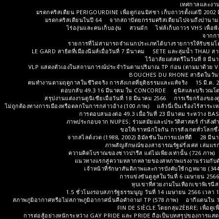
เทศกาลและงานร
มรดกคริสเตียน PERIGOURDINE เพื่อดูก่อนมิสซา เก็บถาวรตั้งแต่ปี 2002
มรดกคริสเตียนในปี 64
จากสถาปัตยกรรมคริสเตียนไปจนถึงปานามา 
ไร่องุ่นและคนเก็บองุ่น
สวนผัก
ไฟล์เก็บถาวร VHS เพื่อฟัง
จากกา
รายการที่ไม่สามารถจำแนกประเภทได้บางรายการให้รับชมโดยมี
LE GARD สาธิตที่เมืองนีมส์เมื่อวันที่ 7 มีนาคม
SETE และลุ่มน้ำ THAU สาธิ
ไว้อาลัยแด่สตรีในวันที่ 8 มี
VLP แสดงตัวเองในสถานการณ์ประจำวันตามปริมาณ TP ก่อน (ตามมาด้วย V.
BOUCHES DU RHONE สาธิตในวันที่ 
คนทำงานตามฤดูกาลในชีวิตจริง การสังเกตที่ยุติธรรมและแท้จริง
15 มี.ค. 
ตอบกลับ 49.3 16 มีนาคม ใน CONCORDE
ตูนิสและบริเวณโ
สรุปงานแต่งงานตูนิเซียเมื่อวันที่ 18 มีนาคม 2566
การเรียกร้องของต
ไม่ถูกต้องทางการเมืองหรือตลกในการกล่าวอ้าง (100 ภาพ)
แล้วนี่เป็นเรื่องไร้สาระ
การตอบสนองต่อ 49.3 เมื่อวันที่ 23 มีนาคม ระหว่าง B
ภาพประกอบจาก NUPES; ร่วมสมัยและประวัติศาสตร์ กำลังดำเนิน
ขอให้เราหนักใจกัน การสังเกตทั่วโลกซึ
จากสไลด์งวด (1988, 2002) อิมัลชันในการแปลที่ดี
28 มีน
ภาพสัญลักษณ์ของสาธารณรัฐฝรั่งเศส เล่มแร
ความคิดโบราณของชาวปารีส แต่ไม่เพียงเท่านั้น (726 ภาพ)
แนวทางแรกสู่ความหลากหลายของสหภาพแรงงานร่วมกับตัว
เจ้าหน้าที่รักษาสันติภาพและการบังคับใช้กฎหมาย (34
การแข่งขันตูลูสในวันที่ 6 เมษายน 256
หุบเขาที่สวยงามในเทือกเขาพิเรนี
1.5 ชั่วโมงรอบสภารัฐธรรมนูญ วันที่ 14 เมษายน 2566 เวลา 
สภาพภูมิอากาศหรือไม่สภาพภูมิอากาศนั่นคือคำถาม! TP (578 ภาพ)
อากีแตนใน 1
FIN DE SIÈCLE โดยกลุ่มZÈBRE; เพื่อดูเ
การต่อสู้อย่างหนักระหว่าง GAY PRIDE และ PRIDE ถือเป็นบทสรุปของการแสด