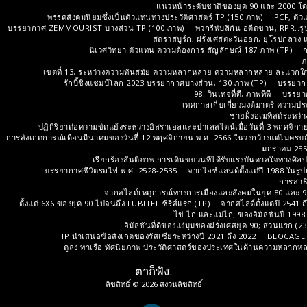
แนวหน้าระดับชาติของยุค 90 และ 2000 โด
พรรคสังคมนิยมซึ่งเป็นตัวแทนทางประวัติศาสตร์ TP (150 ภาพ)
PCF, ตัว
บรรยากาศ ZEMMOURIST บางส่วน TP (100 ภาพ)
พวกรีพับลิกัน อดีตขาน; RPR..ร
สตราสบูร์ก, ฝรั่งเศสตะวันออก, ยุโรปกลา
นิเวศวิทยา ตัวแทน ความต้องการ สัญลักษณ์ 187 ภาพ (TP)
ภ
เขตที่ 13; ระหว่างความทันสมัย ​​ความหลากหลาย ความหลากหลาย ละแวกใกล้เ
รักบี้ชิงแชมป์โลก 2023 บรรยากาศบางส่วน; 130 ภาพ (TP)
บรรยาก
98; วินเทจที่ดี; ภาพทีพี
บรรยา
เทศกาลเก็บเกี่ยวมงต์มาตร์ ความประ
ชายฝั่งอเมทิสต์ระหว่า
ปฏิกิริยาต่อความขัดแย้งระหว่างอิสราเอลและปาเลสไตน์เมื่อวันที่ 3 พฤศจิก
การสังเกตการณ์เดือนมีนาคมของวันที่ 12 พฤศจิกายน พ.ศ. 2566 ในวงกว้างแต่ไม่ครบ
มกราคม 2558 
เรียกร้องสันติภาพ การเดินขบวนที่ได้รับแรงบันดาลใจทางศิล
บรรยากาศชีวิตรถไฟ พ.ศ. 2528-2535
จากไอซ์แลนด์ตั้งแต่ปี 1988 ในร
การสาธิ
จากสไลด์เหตุการณ์ทางการเมืองและสังคมในยุค 80 และ 9
ตั้งแต่ 6X6 ของยุค 90 ไปจนถึง LUBITEL ซีรีส์แรก (TP)
จากสไลด์ตั้งแต่ปี 2541 
ไข่ ไก่ และแม่ไก่; ของอิมัลชันปี 1
อิมัลชันที่ดีของแง่มุมของฝรั่งเศสยุค 90; ส่วนแรก (
IP นำเสนอข้อสังเกตของรัสเซียระหว่างปี 2021 ถึง 2022
BLOCAGE D
ตูลง ท่าเรือ ทัศนียภาพ ประวัติศาสตร์ของประเทศในด้านความหลากหล
ตาก็ฟัง.
ลิขสิทธิ์ © 2026 สงวนลิขสิทธิ์