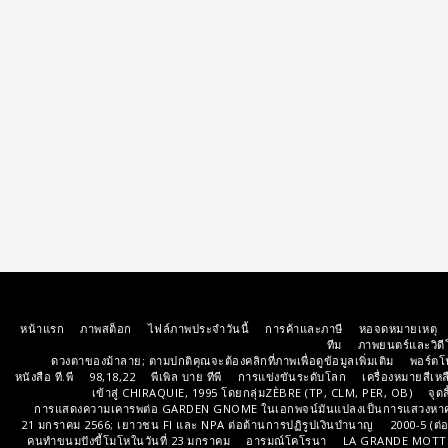
หน้าแรก
ภาพสต็อก
ไฟล์ภาพประจำวันนี้
การค้าและภาษี
หอจดหมายเหตุ
ทีม
ภาพยนตร์และวิดี
ดวงตาของม้าลาย; ตามปกติคุณจะต้องคลิกที่ภาพเพื่อดูข้อมูลเพิ่มเติม
พอร์ตโ
หนังสือ ที.พี
98,18,22
พีเพิล บาย ทีพี
การแข่งขันระดับโลก
เครื่องหมายสีเห
เข้าสู่ CHIRAQUIE, 1995 โดยกลุ่มZÈBRE (TP, CLM, PER, OB)
จุด
การแสดงความเคารพต่อ GARDEN GNOME ในเอกพจน์มันแปลงเป็นการแสวงหาคว
21 มกราคม 2566; เยาวชน FI และ NPA ต่อต้านการปฏิรูปเงินบำนาญ
2000-5 (ต่
คนทำขนมปังขี้โมโหในวันที่ 23 มกราคม
อารมณ์โคโรนา
LA GRANDE MOTTE 