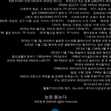
BRÉTIGNY SUR ORGE의 2023년 에디션
국민전선 또는 집회 삽화(2015-2023
ZÈBRE 집단(TP, CLM, PER)의 90년대
사회주의 정당, 그 역사적 대표자; TP (이미지 150개)
PCF, 대표자, 상
일부 ZEMMOURIST 분위기, TP (100 이미지)
공화당(전 UMP
그랜드 에스트(GRAND EST) 지역
스트라스부르, 프랑스 동부, 유
생태학, 대표자, 요구 사항, 상징. 이미지 187개(TP)
아일랜드어 소개; SR로
북유럽 
13지구; 현대성, 다양성, 다양성, 이웃 사이; 1권
2023년 럭비 월드컵, 약간의 분위기; 이미지 130개(TP)
2022년 월드
98; 좋은 빈티지; TP 이미지
2018 월드컵 분위기; TP 이미지
몽마르트르 수확제, 와
11과 66 사이의 
2023년 11월 3일 파리에서 발생한 이스라엘-팔레스타인 분쟁에 대한 반응
2023년 11월 12일 행진에 대한 광범위하지만 철저하지는 않은 관찰(T
2015년 1월, CHARLY를 
2023년 11월 19일 예술에서 영감을 받은 행
철도생활의 분위기 1985년부터 1992년까지
1988년 아이슬란드에서 흑백 및
파리의 80년대와 90년대 시위(TP)
80~90년대 정치, 사회 사건 슬라이드 중 첫 
90년대 6X6부터 루비텔까지,
1998년부터 2001년까지의 슬라이드에서; 초안
달걀, 수탉, 암탉; 1998년 월드
90년대 프랑스의 측면을 잘 표현한 유화입니다. 첫 번째 부분(TP의 236
IP는 2021년부터 2022년까지 러시아에 대
BLOCAGE DE L'A6 L
툴롱(TOULON), 항구, 파노라마, 국가의 다양성과 방어의 
눈은 듣는다
저작권 © 2026 All rights reserved