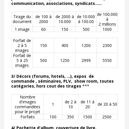
communication, associations, syndicats......
de 100.000
Tirage du
de 100 à
de 2000 à
de 10.000
à
document
2000
10.000
à 100.00
2 millions
1 image
60
150
500
1000
Forfait de
2 à 5
150
400
1200
2300
images
Forfait de
5 à 25
500
1250
2999
5550
images
3/ Décors (forums, hotels, ...), expos de
commande , séminaires, PLV, show room, toutes
catégories, hors cout des tirages
***
Nombre
d'images
de 2 à
de 11 à
1
de 20 à 50
commandées
10
20
pour le projet
Forfaits
100
350
1500
2500
4/ Pochette d'album, couverture de livre.