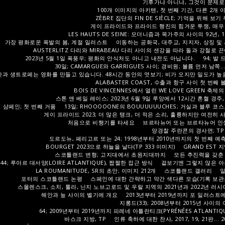
기후가냐 아니냐, 그것이 문제로다!
100개 이미지의 아키텐, 첫 번째 기간, 다른 2개
ZÈBRE 집단의 FIN DE SIÈCLE; 기억을 위해 보기
게이 프라이드와 프라이드 행진의 힘겨운 투쟁, 매우
LES HAUTS DE SEINE: 모더니즘과 목가주의 사이의 92년, 1권
가장 평화로운 폭발의 봄, 계절 일러스트
이동하는 공화국, 대주교, 지지자, 상징 및 
AUSTERLITZ 다리와 MIRABEAU 다리 사이의 센강을 따라 돌과 강철로 
2023년 5월 1일 폭풍우; 평화의 안식처도 아니고 내전도 아닙니다.
94; 발
30일; CAMARGUE와 GARRIGUES 사이; 경비원; 볼륨 먼저 남쪽....
칸과 생트로페는 영화를 만들고 있습니다. 48시간 동안의 엿보기; 비가 오지만 밀도가 높음(
ALABASTER COAST, 수출과 항구 사이 첫 번째 볼
BOIS DE VINCENNES에서 열린 WE LOVE GREEN 축제
스톤 앤 베일 레이스; 2023년 6월 9일 루앙에서 12시간 혼혈 경주,
샴페인; 첫 번째 거품
13일; RHOOOOONE의 BOUUUUUUCHES; 거실과 블루 코
게이 프라이드 2023; 더 많은 탱크, 더 적은 소리, 훌륭하지만 여전히
처음으로 비행기를 타세요
브르타뉴어 또는 브르타뉴어 인
양경찰 주란콘의 경사면; TP 
도르도뉴, 페리고르 또는 24; 1998년부터 2010년까지의 첫 번째 예측;
BOURGET 2023으로 하늘을 날다(TP 333 이미지)
GRAND EST
스코틀랜드 변형; 고지대에서 초원지대까지
모든 추진력을 갖춘
44; 루아르 대서양(LOIRE ATLANTIQUE), 짭짤한 접근 방식
겉보기엔 그렇지 않은 아
LA ROUMANITUDE, SR의 초안; 이미지 212개
스코틀랜드 갤러리
포터의 스코틀랜드 논평
스페인에 대한 간략하고 약간 색다른 모습(기록 보관
스몰렌스크, 소치, 툴라, 닌지 노브고로드 및 우랄 지역의 2021년과 2022년 러시아
해안과 늪 사이의 벨기에 개요
2013년부터 2019년까지 포 일러스트에서
지롱드(33); 2008년부터 2015년 사이의
64; 2009년부터 2019년까지 피레네 아틀란티크(PYRÉNÉES ATLANTIQU
바스크 지방, TP
인류 축하에 대한 찬사, 2017, 19, 21판...