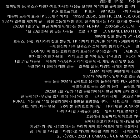
영화 및 비디오
자주 
얼룩말의 눈; 평소와 마찬가지로 자세한 내용을 보려면 이미지를 클릭해야 합니다.
PER 포트폴리오
TP 도서
98,18,22
TP의 사람
대량의 노란색 표시(TP 550개 이미지)
1995년 ZÈBRE 집단(TP, CLM, PER, OB
90년대 얼룩말 세기의 끝
정원 그놈에 대한 경의, 단수형에서는 TP의 호의를 추구하
2023년 1월 21일; 연금 개혁에 반대하는 청년, FI, NPA
2000-5(PER, CLM, TP
1월 23일 화난 빵 굽는 사람들
코로나 기분
LA GRANDE MOTT
90년대 철도 분위기 BY PE
프랑스, 유럽, 러시아의 철도 분위기, TP 이미지 115개, IP 이미지 75개(페이지 
국민전선의 기록 보관소와 그에 대한 항의 BY CLM
크
BONNUT에 있는 교회의 조각 모음이 이루어졌습니다.
LALIND
혼자 일하기엔 가난해
여기 보트 몇 척이 보입니다! 도킹
PER의 
1월 31일 대동원
작품의 다양성과 시각적 접근 방식, 개발 중인 일부 요소
우크라이나 전쟁에 대한 반응
얼룩말 집단; 다양한 시대의 분위기
CLM이 제작한 90년대 베니스
90년대 이탈리아, 일부 자고 있는
듣는 눈은 90년대 일렉트로 음악의 돌풍에 대한 PER 삼촌
헤드폰으로 듣는 소리의 풍경
폴란드, 
2023년 2월 7일과 11일 몽펠리에에서 연금 개혁 반대 조치
큰 난쟁이가 무엇을 입기 전에 러시아의 것!
반바지의 세계
2022년 1
RURALITY는 2월 11일 몽펠리에에서 불만을 표명했습니다.
세트 소개
레일
세트, 메제, 타우 연못
SR이 본 덩케르크 카니발
TP의 멋진 DUNKIR
나의 카니발 사람들의 관찰
일부 비디오 분위기(TP
고장에서 오팔까지; 덩케르크 카니
팀에서 최고의 카니발 인사말을 보냅니다
의상과 카니발 시리즈에서는 파리의 게이 프라이드에 대한 관찰에서 
냄비 당 포 카니발
다양하고 다양한 축하를 위한 의상
시위와 카니
25 FÉVRIER 2023 , HOMMAGE À UN ANNIVERS