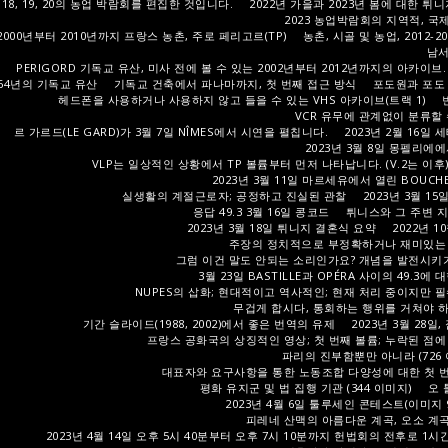
18, 19, 20의 농업 박람회를 편집한 것입니다.
2022년 가을과 2023년 봄에 대한 튀
2023 농업박람회의 지역적, 국제
2000년부터 2010년까지 프랑스 농촌, 주로 페리고르(TP)
농촌, 시골 및 농업, 2012-20
남서
PERIGORD 기독교 유산, 미사 전에 볼 수 있는 2002년부터 2012년까지의 아카이브.
64년의 기독교 유산
기독교 건축에서 파나마까지, 첫 번째 접근 방식
포도원과 포도
헤드폰을 사용하거나 사용하지 않고 들을 수 있는 VHS 아카이브(트랙 1)
VCR 유무에 관계없이 분류할
르 가르드(LE GARD)가 3월 7일 NÎMES에서 시연을 펼칩니다.
2023년 2월 16일
2023년 3월 8일 몽펠리에
VLP는 일상적인 상황에서 TP 볼륨부터 먼저 나타납니다. (V.2는 이후
2023년 3월 11일 마르세유에서 열린 BOUCHE
실생활의 계절근로자; 공정하고 진실된 관찰
2023년 3월 15
응답 49.3 3월 16일 콩코드
튀니스와 그 주변 지역
2023년 3월 18일 튀니지 결혼식 요약
2022년 
주장의 정치적으로 부정확하거나 재미있는 내
그럼 이건 말도 안되는 소리인가요? 개념을 발전시키기
3월 23일 BASTILLE과 OPÉRA 사이의 49.3에 
NUPES의 삽화; 현대적이고 역사적인; 현재 처리 중이지만 
무겁게 합시다, 통회하는 행위를 거쳐야 
기간 슬라이드(1988, 2002)에서 좋은 번역의 유제
2023년 3월 28일
프랑스 공화국의 상징적인 영상; 첫 번째 볼륨; 누락된 점에
파리의 진부함뿐만 아니라 (726 
대표자와 요구사항을 통한 노동조합 다양성에 대한 첫 번째 
평화 유지군 및 법 집행 기관 (344 이미지)
오 
2023년 4월 6일 툴루세인 콘테스트(이미지 
피레네 산맥의 아름다운 계곡, 오소 계곡 T
2023년 4월 14일 오후 5시 40분부터 오후 7시 10분까지 헌법회의 전후로 1시간