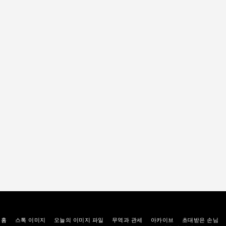
홈
스톡 이미지
오늘의 이미지 파일
무역과 관세
아카이브
초대받은 손님