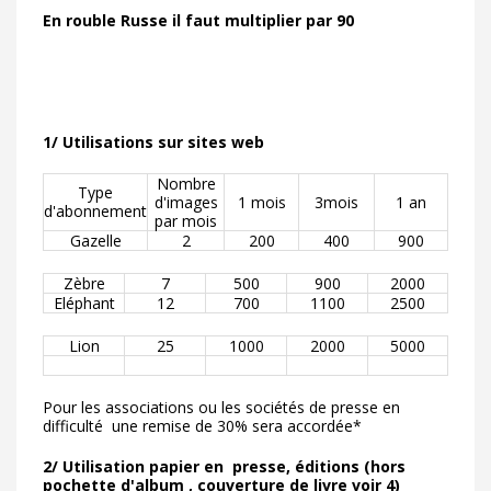
En rouble Russe il faut multiplier par 90
1/ Utilisations sur sites web
Nombre
Type
d'images
1 mois
3mois
1 an
d'abonnement
par mois
Gazelle
2
200
400
900
Zèbre
7
500
900
2000
Eléphant
12
700
1100
2500
Lion
25
1000
2000
5000
Pour les associations ou les sociétés de presse en
difficulté une remise de 30% sera accordée*
2/ Utilisation papier en presse, éditions (hors
pochette d'album , couverture de livre voir 4)