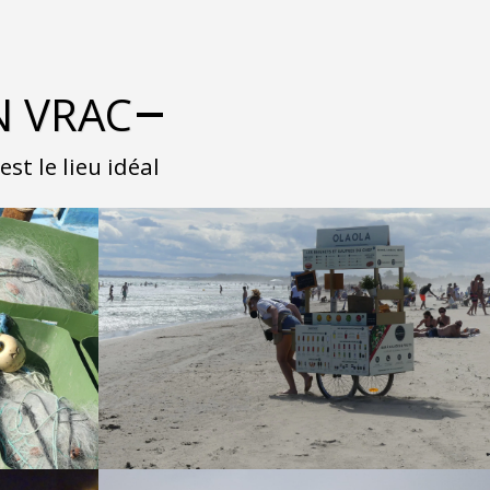
N VRAC
st le lieu idéal