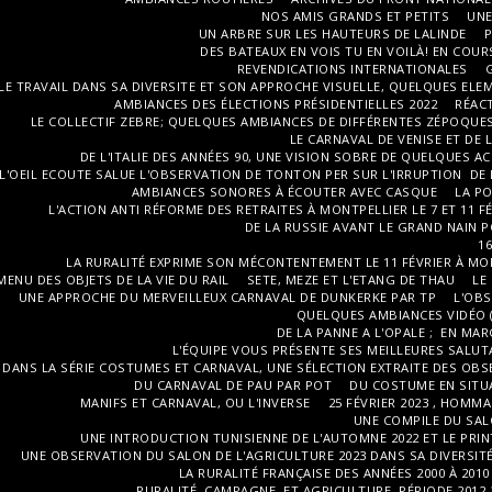
NOS AMIS GRANDS ET PETITS
UNE
UN ARBRE SUR LES HAUTEURS DE LALINDE
P
DES BATEAUX EN VOIS TU EN VOILÀ! EN COU
REVENDICATIONS INTERNATIONALES
LE TRAVAIL DANS SA DIVERSITE ET SON APPROCHE VISUELLE, QUELQUES EL
AMBIANCES DES ÉLECTIONS PRÉSIDENTIELLES 2022
RÉACT
LE COLLECTIF ZEBRE; QUELQUES AMBIANCES DE DIFFÉRENTES ZÉPOQUE
LE CARNAVAL DE VENISE ET DE L
DE L'ITALIE DES ANNÉES 90, UNE VISION SOBRE DE QUELQUES
L'OEIL ECOUTE SALUE L'OBSERVATION DE TONTON PER SUR L'IRRUPTION DE
AMBIANCES SONORES À ÉCOUTER AVEC CASQUE
LA PO
L'ACTION ANTI RÉFORME DES RETRAITES À MONTPELLIER LE 7 ET 11 FÉ
DE LA RUSSIE AVANT LE GRAND NAIN 
1
LA RURALITÉ EXPRIME SON MÉCONTENTEMENT LE 11 FÉVRIER À MO
MENU DES OBJETS DE LA VIE DU RAIL
SETE, MEZE ET L'ETANG DE THAU
LE
UNE APPROCHE DU MERVEILLEUX CARNAVAL DE DUNKERKE PAR TP
L'OBS
QUELQUES AMBIANCES VIDÉO (
DE LA PANNE A L'OPALE ; EN MA
L'ÉQUIPE VOUS PRÉSENTE SES MEILLEURES SALUT
DANS LA SÉRIE COSTUMES ET CARNAVAL, UNE SÉLECTION EXTRAITE DES OBSE
DU CARNAVAL DE PAU PAR POT
DU COSTUME EN SITUA
MANIFS ET CARNAVAL, OU L'INVERSE
25 FÉVRIER 2023 , HOMM
UNE COMPILE DU SALO
UNE INTRODUCTION TUNISIENNE DE L'AUTOMNE 2022 ET LE PRI
UNE OBSERVATION DU SALON DE L'AGRICULTURE 2023 DANS SA DIVERSITÉ
LA RURALITÉ FRANÇAISE DES ANNÉES 2000 À 201
RURALITÉ, CAMPAGNE ET AGRICULTURE, PÉRIODE 2012 2