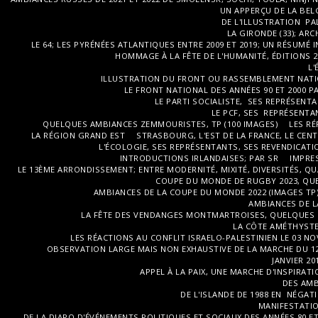
UN APPERÇU DE LA BEL
DE L'ILLUSTRATION PAL
LA GIRONDE (33); ARC
LE 64; LES PYRÉNÉES ATLANTIQUES ENTRE 2009 ET 2019; UN RÉSUMÉ 
HOMMAGE À LA FÊTE DE L'HUMANITÉ, ÉDITIONS 201
L'
ILLUSTRATION DU FRONT OU RASSEMBLEMENT NATION
LE FRONT NATIONAL DES ANNÉES 90 ET 2000 PAR
LE PARTI SOCIALISTE, SES REPRÉSENTA
LE PCF, SES REPRÉSENTA
QUELQUES AMBIANCES ZEMMOURISTES, TP (100 IMAGES)
LES RÉ
LA RÉGION GRAND EST
STRASBOURG, L'EST DE LA FRANCE, LE CENT
L'ÉCOLOGIE, SES REPRÉSENTANTS, SES REVENDICATIO
INTRODUCTIONS IRLANDAISES; PAR SR
IMPRE
LE 13ÈME ARRONDISSEMENT; ENTRE MODERNITÉ, MIXITÉ, DIVERSITÉS, QU
COUPE DU MONDE DE RUGBY 2023, QUE
AMBIANCES DE LA COUPE DU MONDE 2022 (IMAGES TP
AMBIANCES DE L
LA FÊTE DES VENDANGES MONTMARTROISES, QUELQUES I
LA CÔTE AMÉTHYSTE,
LES RÉACTIONS AU CONFLIT ISRAELO-PALESTINIEN LE 03 NO
OBSERVATION LARGE MAIS NON EXHAUSTIVE DE LA MARCHE DU 12
JANVIER 2
APPEL À LA PAIX, UNE MARCHE D'INSPIRAT
DES AMBI
DE L'ISLANDE DE 1988 EN NÉGAT
MANIFESTATION
DE LA DIAPO D'ÉVÉNEMENTS POLITIQUES ET SOCIAUX DES ANNÉES 80 ET