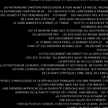
DU PATRIMOINE CHRÉTIEN PERIGOURDIN, À VOIR AVANT LA MESSE, ARCHIVE
DU PATRIMOINE CHRÉTIEN EN 64
DE L'ARCHITECTURE CHRÉTIENNE À PANAME
DES VIGNES ET DES VENDANGEURS
POTAGER
DES ARCHIVES VHS A ECOU
DE L'AGRI BIO D'EPOQUE
QUELQUES INCLASSABLES À VISI
LE GARD MANIFESTE À NÎMES LE 7 MARS
SETE ET LE BASSIN DE T
HOMMAGE AUX FEMM
VLP SE MONTRE DANS DES SITUATIONS DU QUOTIDIEN PA
DU JAPON PAR PER
LES BOUCHES DU RHONE MANIFES
DES SAISONNIERS DANS LA VRAIE VIE; LA
LE 15 MARS 2023 À PARIS, LE DERNIER SOUFFLE?
R
TUNIS ET SES ENVIRONS MI MARS 2023
UN RÉSUMÉ D'UN
EVOCAT
LE POLITIQUEMENT INCORRECT OU LE DRÔLE DAN
CECI EST CE DONC DU N'IMPORTE QUOI? UN PREMIER VO
LA RÉPONSE AU 49.3 LE 23 MARS EN
ILLUSTRATIONSDE LA NUPES; CONTEMPORAINE ET HISTORIQUE; EN COURS DE 
SOYONS LOURDES,UNE OBSERVATION OEUCUMÉNIQUE QUI DEVRAIT 
DE LA DIAPO D'ÉPOQUE ( 1988, 2002), DE L'
LE 
VISUELS SYMBOLIQUES DE LA RÉPUBLIQUE FRANÇAISE; VOLUME PREMIER; TO
CLICHÉS PARISIENS MAIS PAS QUE (726 IMAGES )
UNE PREMIÈRE APPROCHE DE LA DIVERSITÉ SYNDICALE AVEC SES REPRÉSENT
GARDIENS DE LA PAIX ET FORCES DE L'ORDRE (344 IMAGES)
OH 
LA CONTESTATION TOULOUSAINE LE 6 
UNE BELLE VALLÉE DES PYRÉNÉES,
1H30 AUTOUR DU CONSEIL CONSTITUTIONNEL LE 14 AVRIL 2023 E
CLIMAT OR NOT CLIMAT, THA