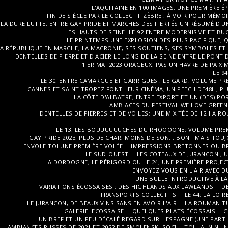
L'AQUITAINE EN 100 IMAGES, UNE PREMIÈRE 
FIN DE SIÈCLE PAR LE COLLECTIF ZÈBRE ; À VOIR POUR MÉMO
LA DURE LUTTE, ENTRE GAY PRIDE ET MARCHES DES FIERTÉS UN RÉSUMÉ D'
LES HAUTS DE SEINE: LE 92 ENTRE MODERNISME ET BU
LE PRINTEMPS UNE EXPLOSION DES PLUS PACIFIQUE; 
A RÉPUBLIQUE EN MARCHE, LA MACRONIE, SES SOUTIENS, SES SYMBOLES ET
DENTELLES DE PIERRE ET D'ACIER LE LONG DE LA SEINE ENTRE LE PONT
1 ER MAI 2023 ORAGEUX; PAS UN HAVRE DE PAIX 
LE 9
LE 30; ENTRE CAMARGUE ET GARRIGUES ; LE GARD; VOLUME PREM
CANNES ET SAINT TROPEZ FONT LEUR CINÉMA; UN PEECH DE48H; PL
LA CÔTE D'ALBATRE, ENTRE EXPORT ET UN (DES) PO
AMBIACES DU FESTIVAL WE LOVE GREEN 
DENTELLES DE PIERRES ET DE VOILES; UNE MIXITÉE DE 12H A ROU
LE 13; LES BOUUUUUUCHES DU RHOOOONE; VOLUME PREM
GAY PRIDE 2023; PLUS DE CHAR, MOINS DE SON, , BON ..MAIS TO
ENVOLE TOI UNE PREMIÈRE VOLÉE
IMPRESSIONS BRETONNES OU BR
LE SUD-OUEST
LES COTEAUX DE JURANCON , U
LA DORDOGNE, LE PÉRIGORD OU LE 24; UNE PREMIÈRE PROJECTI
ENVOYEZ VOUS EN L'AIR AVEC 
UNE BULLE INTRODUCTIVE À L
VARIATIONS ÉCOSSAISES ; DES HIGHLANDS AUX LAWLANDS
D
TRANSPORTS COLLECTIFS
LE 44; LA LOI
LE JURANCON, DE BEAUX VINS SANS EN AVOIR L'AIR
LA ROUMANITU
GALERIE ECOSSAISE
QUELQUES PLATS ÉCOSSAIS
C
UN BREF ET UN PEU DÉCALÉ REGARD SUR L'ESPAGNE (UNE PARTI
AMBIANCES RUSSES DE 2021 ET 2022 DE SMOLENSK, SOCHI, TOULA, NINJI 