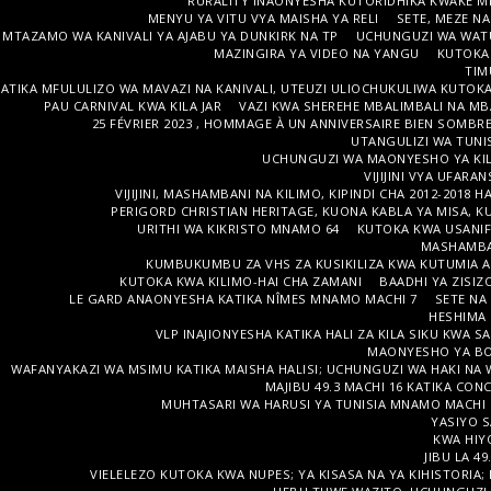
RURALITY INAONYESHA KUTORIDHIKA KWAKE M
MENYU YA VITU VYA MAISHA YA RELI
SETE, MEZE N
MTAZAMO WA KANIVALI YA AJABU YA DUNKIRK NA TP
UCHUNGUZI WA WATU
MAZINGIRA YA VIDEO NA YANGU
KUTOKA 
TIM
ATIKA MFULULIZO WA MAVAZI NA KANIVALI, UTEUZI ULIOCHUKULIWA KUTOK
PAU CARNIVAL KWA KILA JAR
VAZI KWA SHEREHE MBALIMBALI NA MB
25 FÉVRIER 2023 , HOMMAGE À UN ANNIVERSAIRE BIEN SOMBR
UTANGULIZI WA TUNIS
UCHUNGUZI WA MAONYESHO YA KILIM
VIJIJINI VYA UFARA
VIJIJINI, MASHAMBANI NA KILIMO, KIPINDI CHA 2012-2018 H
PERIGORD CHRISTIAN HERITAGE, KUONA KABLA YA MISA, K
URITHI WA KIKRISTO MNAMO 64
KUTOKA KWA USANIF
MASHAMBA
KUMBUKUMBU ZA VHS ZA KUSIKILIZA KWA KUTUMIA A
KUTOKA KWA KILIMO-HAI CHA ZAMANI
BAADHI YA ZISIZ
LE GARD ANAONYESHA KATIKA NÎMES MNAMO MACHI 7
SETE NA
HESHIMA
VLP INAJIONYESHA KATIKA HALI ZA KILA SIKU KWA S
MAONYESHO YA BO
WAFANYAKAZI WA MSIMU KATIKA MAISHA HALISI; UCHUNGUZI WA HAKI NA 
MAJIBU 49.3 MACHI 16 KATIKA CON
MUHTASARI WA HARUSI YA TUNISIA MNAMO MACHI 1
YASIYO S
KWA HIY
JIBU LA 4
VIELELEZO KUTOKA KWA NUPES; YA KISASA NA YA KIHISTORI