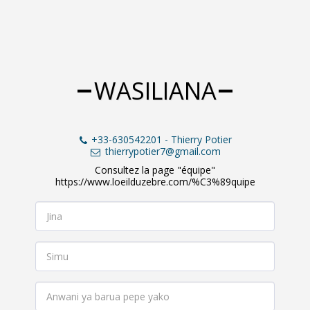
WASILIANA
+33-630542201
-
Thierry Potier
thierrypotier7@gmail.com
Consultez la page "équipe"

https://www.loeilduzebre.com/%C3%89quipe