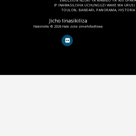
EMULSION NZURI YA MAMBO YA 90S UFARAN
IP INAWASILISHA UCHUNGUZI WAKE WA URUSI K
TOULON, BANDARI, PANORAMA, HISTORIA YA
Jicho linasikiliza
Hakimiliki © 2026 Haki zote zimehifadhiwa