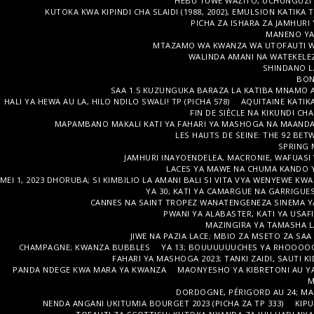
HEBU TUWE WAZITO, UCHUNGUZI
KUTOKA KWA KIPINDI CHA SLAIDI (1988, 2002), EMULSION KATIKA T
PICHA ZA ISHARA ZA JAMHUR
MANENO YA P
MTAZAMO WA KWANZA WA UTOFAUTI WA
WALINDA AMANI NA WATEKELEZA
SHINDANO LA
BON
SAA 1.5 KUZUNGUKA BARAZA LA KATIBA MNAMO APRIL
HALI YA HEWA AU LA, HILO NDILO SWALI! TP (PICHA 578)
AQUITAINE KATIK
FIN DE SIÈCLE NA KIKUNDI 
MAPAMBANO MAKALI KATI YA FAHARI YA MASHOGA NA MAANDA
LES HAUTS DE SEINE: THE 92 BET
SPRING 
JAMHURI INAYOENDELEA, MACRONIE, WAFUASI
LACES YA MAWE NA CHUMA KANDO YA
MEI 1, 2023 DHORUBA; SI KIMBILIO LA AMANI BALI SI VITA VYA WENYEWE KW
YA 30; KATI YA CAMARGUE NA GARRIGUES;
CANNES NA SAINT TROPEZ WANATENGENEZA SINEMA YAO
PWANI YA ALABASTER, KATI YA USAFI
MAZINGIRA YA TAMASHA LA
JIWE NA PAZIA LACE; MBIO ZA MSETO ZA SAA
CHAMPAGNE; KWANZA BUBBLES
YA 13; BOUUUUUUCHES YA RHOOOOOO
FAHARI YA MASHOGA 2023; TANKI ZAIDI, SAUTI K
PANDA NDEGE KWA MARA YA KWANZA
MAONYESHO YA KIBRETONI AU Y
M
DORDOGNE, PÉRIGORD AU 24; MAK
NENDA ANGANI UKITUMIA BOURGET 2023 (PICHA ZA TP 333)
KIP