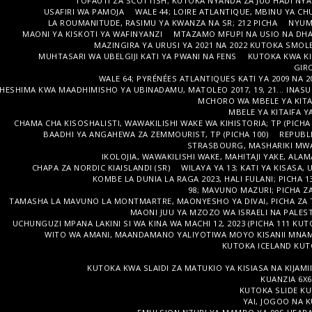
TOFAUTI ZA SCOTTISH; KUTOKA NYANDA ZA JUU HADI NYA
USAFIRI WA PAMOJA
WALE 44; LOIRE ATLANTIQUE, MBINU YA CH
LA ROUMANITUDE, RASIMU YA KWANZA NA SR; 212 PICHA
NYUM
MAONI YA KISKOTI YA WAFINYANZI
MTAZAMO MFUPI NA USIO NA DH
MAZINGIRA YA URUSI YA 2021 NA 2022 KUTOKA SMOLE
MUHTASARI WA UBELGIJI KATI YA PWANI NA FENS
KUTOKA KWA KIE
GIRO
WALE 64; PYRÉNÉES ATLANTIQUES KATI YA 2009 NA 2
HESHIMA KWA MAADHIMISHO YA UBINADAMU, MATOLEO 2017, 19, 21... INASUBI
MCHORO WA MBELE YA KITAI
MBELE YA KITAIFA YA
CHAMA CHA KISOSHALISTI, WAWAKILISHI WAKE WA KIHISTORIA; TP (PICHA 
BAADHI YA ANGAHEWA ZA ZEMMOURIST, TP (PICHA 100)
REPUBLI
STRASBOURG, MASHARIKI MWA
IKOLOJIA, WAWAKILISHI WAKE, MAHITAJI YAKE, ALAMA
CHAPA ZA NORDIC KIAISLANDI (SR)
WILAYA YA 13; KATI YA KISASA, 
KOMBE LA DUNIA LA RAGA 2023, HALI FULANI; PICHA 13
98; MAVUNO MAZURI; PICHA Z
TAMASHA LA MAVUNO LA MONTMARTRE, MAONYESHO YA DIVAI, PICHA ZA 
MAONI JUU YA MZOZO WA ISRAELI NA PALEST
UCHUNGUZI MPANA LAKINI SI WA KINA WA MACHI 12, 2023 (PICHA 111 KUT
WITO WA AMANI, MAANDAMANO YALIYOTIWA MOYO KISANII MNAM
KUTOKA ICELAND KUTO
KUTOKA KWA SLAIDI ZA MATUKIO YA KISIASA NA KIJAMII
KUANZIA 6X6
KUTOKA SLIDE KUT
YAI, JOGOO NA K