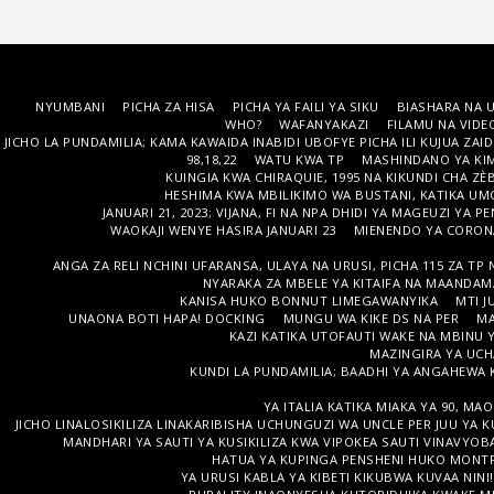
NYUMBANI
PICHA ZA HISA
PICHA YA FAILI YA SIKU
BIASHARA NA 
WHO?
WAFANYAKAZI
FILAMU NA VIDE
JICHO LA PUNDAMILIA; KAMA KAWAIDA INABIDI UBOFYE PICHA ILI KUJUA ZAID
98,18,22
WATU KWA TP
MASHINDANO YA KI
KUINGIA KWA CHIRAQUIE, 1995 NA KIKUNDI CHA ZÈBR
HESHIMA KWA MBILIKIMO WA BUSTANI, KATIKA UMOJ
JANUARI 21, 2023; VIJANA, FI NA NPA DHIDI YA MAGEUZI YA P
WAOKAJI WENYE HASIRA JANUARI 23
MIENENDO YA CORON
ANGA ZA RELI NCHINI UFARANSA, ULAYA NA URUSI, PICHA 115 ZA TP N
NYARAKA ZA MBELE YA KITAIFA NA MAANDAM
KANISA HUKO BONNUT LIMEGAWANYIKA
MTI J
UNAONA BOTI HAPA! DOCKING
MUNGU WA KIKE DS NA PER
MA
KAZI KATIKA UTOFAUTI WAKE NA MBINU 
MAZINGIRA YA UCH
KUNDI LA PUNDAMILIA; BAADHI YA ANGAHEWA 
YA ITALIA KATIKA MIAKA YA 90, M
JICHO LINALOSIKILIZA LINAKARIBISHA UCHUNGUZI WA UNCLE PER JUU YA K
MANDHARI YA SAUTI YA KUSIKILIZA KWA VIPOKEA SAUTI VINAVYO
HATUA YA KUPINGA PENSHENI HUKO MONTPE
YA URUSI KABLA YA KIBETI KIKUBWA KUVAA NINI!