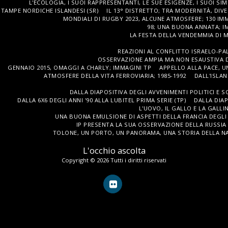
L'ECOLOGIA, I SUOI RAPPRESENTANTI, LE SUE ESIGENZE, I SUOI SIM
STAMPE NORDICHE ISLANDESI (SR)
IL 13° DISTRETTO; TRA MODERNITÀ, DIVER
MONDIALI DI RUGBY 2023, ALCUNE ATMOSFERE; 130 IMM
98; UNA BUONA ANNATA; I
LA FESTA DELLA VENDEMMIA DI 
REAZIONI AL CONFLITTO ISRAELO-PAL
OSSERVAZIONE AMPIA MA NON ESAUSTIVA DE
GENNAIO 2015, OMAGGI A CHARLY; IMMAGINI TP
APPELLO ALLA PACE, U
ATMOSFERE DELLA VITA FERROVIARIA; 1985-1992
DALL'ISLAN
DALLA DIAPOSITIVA DEGLI AVVENIMENTI POLITICI E SOC
DALLA 6X6 DEGLI ANNI '90 ALLA LUBITEL PRIMA SERIE (TP)
DALLA DIAP
L'UOVO, IL GALLO E LA GALLI
UNA BUONA EMULSIONE DI ASPETTI DELLA FRANCIA DEGLI AN
IP PRESENTA LA SUA OSSERVAZIONE DELLA RUSSIA TR
TOLONE, UN PORTO, UN PANORAMA, UNA STORIA DELLA NAZI
L'occhio ascolta
Copyright © 2026 Tutti i diritti riservati