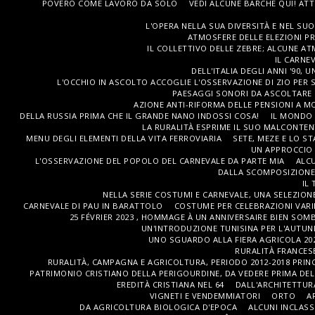
POVERO COME LAVORO DA SOLO
VEDI ALCUNE BARCHE QUI! AT
L'OPERA NELLA SUA DIVERSITÀ E NEL SUO
ATMOSFERE DELLE ELEZIONI PR
IL COLLETTIVO DELLE ZEBRE; ALCUNE AT
IL CARNEV
DELL'ITALIA DEGLI ANNI '90, 
L'OCCHIO IN ASCOLTO ACCOGLIE L'OSSERVAZIONE DI ZIO PER S
PAESAGGI SONORI DA ASCOLTARE 
AZIONE ANTI-RIFORMA DELLE PENSIONI A MON
DELLA RUSSIA PRIMA CHE IL GRANDE NANO INDOSSI COSA!
IL MONDO 
LA RURALITÀ ESPRIME IL SUO MALCONTEN
MENU DEGLI ELEMENTI DELLA VITA FERROVIARIA
SETE, MEZE E LO S
UN APPROCCIO 
L'OSSERVAZIONE DEL POPOLO DEL CARNEVALE DA PARTE MIA
ALCU
DALLA SCOMPOSIZIONE 
IL 
NELLA SERIE COSTUMI E CARNEVALE, UNA SELEZIONE
CARNEVALE DI PAU IN BARATTOLO
COSTUME PER CELEBRAZIONI VARIE
25 FÉVRIER 2023 , HOMMAGE À UN ANNIVERSAIRE BIEN SOM
UN'INTRODUZIONE TUNISINA PER L'AUTUNN
UNO SGUARDO ALLA FIERA AGRICOLA 202
RURALITÀ FRANCESE
RURALITÀ, CAMPAGNA E AGRICOLTURA, PERIODO 2012-2018 PRINC
PATRIMONIO CRISTIANO DELLA PERIGOURDINE, DA VEDERE PRIMA DELLA
EREDITÀ CRISTIANA NEL 64
DALL'ARCHITETTUR
VIGNETI E VENDEMMIATORI
ORTO
A
DA AGRICOLTURA BIOLOGICA D'EPOCA
ALCUNI INCLASS