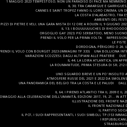
1 MAGGIO 2023 TEMPESTOSO; NON UN PARADISO DI PACE MA NEMMENO 
IL 30; TRA CAMARGUE E GARRIGUES;
CANNES E SAINT TROPEZ FANNO IL LORO CINEMA; UN D
LA COSTA D'ALABASTRO, TRA E
AMBIENTI DEL FEST
PIZZI DI PIETRE E VELI; UNA GARA MISTA DI 12 ORE A ROUEN IL 9 GIUGNO 202
IL 13; I BOUUUUUUCHES DI RHOOOOO
ORGOGLIO GAY 2023; PIÙ SERBATOIO, MENO SUONO
PRENDI IL VOLO PER LA PRIMA VOLTA
IMPRESSION
LE PISTE
DORDOGNA, PÉRIGORD O 24; UN
PRENDI IL VOLO CON BOURGET 2023 (IMMAGINI TP 333)
UNA BOLLICINA IN
VARIAZIONI SCOZZESI; DAGLI ALTIPIANI ALLE PRATERIE
DUE
IL 44; LA LOIRA ATLANTICA, UN AP
LA ROUMANITUDE, PRIMA STESURA DI SR; 212 
UNO SGUARDO BREVE E UN PO' INSOLITO A
ATMOSFERE RUSSE DEL 2021 E 2022 DA SMOLENSK
UNA PANORAMICA DEL BELGIO TRA LA COSTA E LE PALUDI
DALL
IL 64; I PIRENEI ATLANTICI TRA IL 2009 E I
OMAGGIO ALLA CELEBRAZIONE DELL'UMANITÀ, EDIZIONI 2017, 19, 21... IN ATT
ILLUSTRAZIONE DEL FRONTE NAZI
IL FRONTE NAZIONALE D
IL PARTITO SOCI
IL PCF, I SUOI RAPPRESENTANTI, I SUOI SIMBOLI, TP (153 IMMAG
I REPUBBLICANI
STRASBURGO,