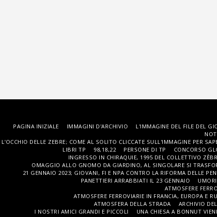
PAGINA INIZIALE
IMMAGINI D'ARCHIVIO
L'IMMAGINE DEL FILE DEL G
NOT
L'OCCHIO DELLE ZEBRE; COME AL SOLITO CLICCATE SULL'IMMAGINE PER SAPE
LIBRI TP
98,18,22
PERSONE DI TP
CONCORSO GL
INGRESSO IN CHIRAQUIE, 1995 DEL COLLETTIVO ZÈBRE
OMAGGIO ALLO GNOMO DA GIARDINO, AL SINGOLARE SI TRASFOR
21 GENNAIO 2023; GIOVANI, FI E NPA CONTRO LA RIFORMA DELLE PEN
PANETTIERI ARRABBIATI IL ​​23 GENNAIO
UMORI
ATMOSFERE FERROV
ATMOSFERE FERROVIARIE IN FRANCIA, EUROPA E RUS
ATMOSFERA DELLA STRADA
ARCHIVIO DE
I NOSTRI AMICI GRANDI E PICCOLI
UNA CHIESA A BONNUT VIE