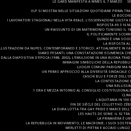
LE GARD MANIFESTA A NÎMES IL 7 MARZO
SE
VLP SI MOSTRA NELLE SITUAZIONI QUOTIDIANE PRIMA TRAM
LE BOCCHE
I LAVORATORI STAGIONALI NELLA VITA REALE; L'OSSERVAZIONE GIUSTA 
RISPOSTA 49.3 16 
UN RIASSUNTO DI UN MATRIMONIO TUNISINO IL 1
IL POLITICAMENTE SCORRE
QUINDI È UNA SCIO
LA RISPOSTA AL
LLUSTRAZIONI DA NUPES; CONTEMPORANEO E STORICO; ATTUALMENTE IN FAS
SIAMO PESANTI, UNA CONSTATAZIONE ECUMENICA CHE
DALLA DIAPOSITIVA D'EPOCA (1988, 2002), L'EMULSIONE IN UNA BUONA TRA
IMMAGINI SIMBOLICHE DELLA REPUBBLI
LUOGHI COMUNI PARIGINI MA N
UN PRIMO APPROCCIO ALLA DIVERSITÀ SINDACALE CON
CASCHI BLU E FORZE DELL'O
LA CONTESTAZIONE DI
UNA BELLISSIM
1 ORA E MEZZA INTORNO AL CONSIGLIO COSTITUZIONALE DE
CLIM
L'AQUITANIA IN 100
FIN DE SIÈCLE DEL COLLETTIVO ZÈ
LA DURA LOTTA TRA GAY PRIDE E MARCE DELL
LES HAUTS DE SEINE: IL 92 T
LA PRIMAVERA È UN
LA REPUBBLICA IN MOVIMENTO, LE MACRONIE, I SUOI SOSTENI
MERLETTI DI PIETRA E ACCIAIO LUNGO