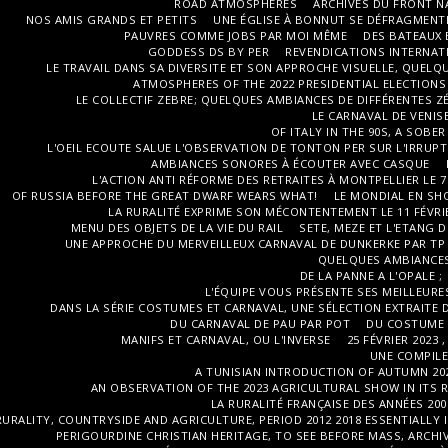
ROAD ATMOSPHERES
ARCHIVES DU FRONT N
NOS AMIS GRANDS ET PETITS
UNE ÉGLISE À BONNUT SE DÉFRAGMENT
PAUVRES COMME JOBS PAR MOI MÊME
DES BATEAUX 
GODDESS DS BY PER
REVENDICATIONS INTERNAT
LE TRAVAIL DANS SA DIVERSITE ET SON APPROCHE VISUELLE, QUEL
ATMOSPHERES OF THE 2022 PRESIDENTIAL ELECTIONS
LE COLLECTIF ZEBRE; QUELQUES AMBIANCES DE DIFFÉRENTES 
LE CARNAVAL DE VENISE
OF ITALY IN THE 90S, A SOB
L'OEIL ECOUTE SALUE L'OBSERVATION DE TONTON PER SUR L'IRRUP
AMBIANCES SONORES À ÉCOUTER AVEC CASQUE
L'ACTION ANTI RÉFORME DES RETRAITES À MONTPELLIER LE 7 
OF RUSSIA BEFORE THE GREAT DWARF WEARS WHAT!
LE MONDIAL EN SH
LA RURALITÉ EXPRIME SON MÉCONTENTEMENT LE 11 FÉVRI
MENU DES OBJETS DE LA VIE DU RAIL
SETE, MEZE ET L'ETANG 
UNE APPROCHE DU MERVEILLEUX CARNAVAL DE DUNKERKE PAR TP
QUELQUES AMBIANCES 
DE LA PANNE A L'OPALE 
L'ÉQUIPE VOUS PRÉSENTE SES MEILLEUR
DANS LA SÉRIE COSTUMES ET CARNAVAL, UNE SÉLECTION EXTRAITE D
DU CARNAVAL DE PAU PAR POT
DU COSTUME E
MANIFS ET CARNAVAL, OU L'INVERSE
25 FÉVRIER 2023
UNE COMPILE 
A TUNISIAN INTRODUCTION OF AUTUMN 202
AN OBSERVATION OF THE 2023 AGRICULTURAL SHOW IN ITS R
LA RURALITÉ FRANÇAISE DES ANNÉES 200
RURALITY, COUNTRYSIDE AND AGRICULTURE, PERIOD 2012 2018 ESSENTIALLY I
PERIGOURDINE CHRISTIAN HERITAGE, TO SEE BEFORE MASS, ARCHIV