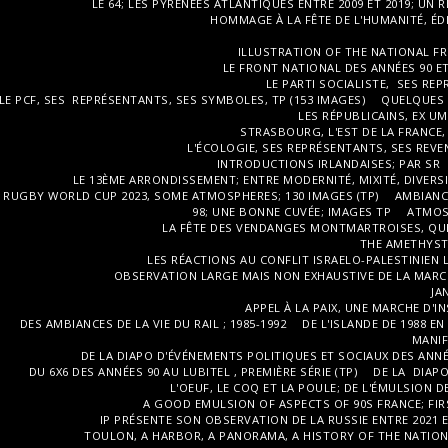
LE 64; LES PYRÉNÉES ATLANTIQUES ENTRE 2009 ET 2019; UN 
HOMMAGE À LA FÊTE DE L'HUMANITÉ, ÉDIT
ILLUSTRATION OF THE NATIONAL FRO
LE FRONT NATIONAL DES ANNÉES 90 ET 
LE PARTI SOCIALISTE, SES RE
LE PCF, SES REPRÉSENTANTS, SES SYMBOLES, TP (153 IMAGES)
QUELQUES 
LES RÉPUBLICAINS, EX UM
STRASBOURG, L'EST DE LA FRANCE, 
L'ÉCOLOGIE, SES REPRÉSENTANTS, SES REVE
INTRODUCTIONS IRLANDAISES; PAR SR
LE 13ÈME ARRONDISSEMENT; ENTRE MODERNITÉ, MIXITÉ, DIVERSI
RUGBY WORLD CUP 2023, SOME ATMOSPHERES; 130 IMAGES (TP)
AMBIANC
98; UNE BONNE CUVÉE; IMAGES TP
ATMOS
LA FÊTE DES VENDANGES MONTMARTROISES, QUE
THE AMETHYST
LES RÉACTIONS AU CONFLIT ISRAELO-PALESTINIEN L
OBSERVATION LARGE MAIS NON EXHAUSTIVE DE LA MARCH
JA
APPEL À LA PAIX, UNE MARCHE D'I
DES AMBIANCES DE LA VIE DU RAIL ; 1985-1992
DE L'ISLANDE DE 1988 E
MANIF
DE LA DIAPO D'ÉVÉNEMENTS POLITIQUES ET SOCIAUX DES ANNÉE
DU 6X6 DES ANNÉES 90 AU LUBITEL , PREMIÈRE SÉRIE (TP)
DE LA DIAPO 
L'OEUF, LE COQ ET LA POULE; DE L'ÉMULSION 
A GOOD EMULSION OF ASPECTS OF 90S FRANCE; FIRS
IP PRÉSENTE SON OBSERVATION DE LA RUSSIE ENTRE 2021 E
TOULON, A HARBOR, A PANORAMA, A HISTORY OF THE NATION IN