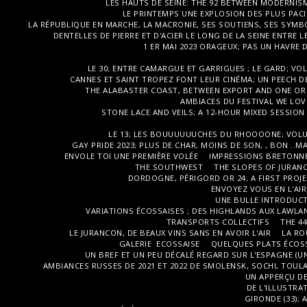
LES HAUTS DE SEINE: THE 92 BETWEEN MODERNISM
LE PRINTEMPS UNE EXPLOSION DES PLUS PAC
LA RÉPUBLIQUE EN MARCHE, LA MACRONIE, SES SOUTIENS, SES SYMB
DENTELLES DE PIERRE ET D'ACIER LE LONG DE LA SEINE ENTRE 
1 ER MAI 2023 ORAGEUX; PAS UN HAVRE D
LE 30; ENTRE CAMARGUE ET GARRIGUES ; LE GARD; VOL
CANNES ET SAINT TROPEZ FONT LEUR CINÉMA; UN PEECH DE
THE ALABASTER COAST, BETWEEN EXPORT AND ONE OR 
AMBIACES DU FESTIVAL WE LOVE
STONE LACE AND VEILS; A 12-HOUR MIXED SESSION 
LE 13; LES BOUUUUUUCHES DU RHOOOONE; VOLU
GAY PRIDE 2023; PLUS DE CHAR, MOINS DE SON, , BON .
ENVOLE TOI UNE PREMIÈRE VOLÉE
IMPRESSIONS BRETONNE
THE SOUTHWEST
THE SLOPES OF JURANCO
DORDOGNE, PÉRIGORD OR 24; A FIRST PROJEC
ENVOYEZ VOUS EN L'AI
UNE BULLE INTRODUCT
VARIATIONS ÉCOSSAISES ; DES HIGHLANDS AUX LAWLA
TRANSPORTS COLLECTIFS
THE 4
LE JURANCON, DE BEAUX VINS SANS EN AVOIR L'AIR
LA RO
GALERIE ECOSSAISE
QUELQUES PLATS ÉCOS
UN BREF ET UN PEU DÉCALÉ REGARD SUR L'ESPAGNE (UN
AMBIANCES RUSSES DE 2021 ET 2022 DE SMOLENSK, SOCHI, TOULA
UN APPERÇU DE
DE L'ILLUSTRAT
GIRONDE (33); 