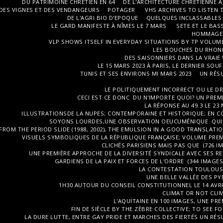
DU PATRIMOINE CHRÉTIEN EN 64
DE L'ARCHITECTURE CHRÉTIENNE À
DES VIGNES ET DES VENDANGEURS
POTAGER
VHS ARCHIVES TO LISTEN 
DE L'AGRI BIO D'EPOQUE
QUELQUES INCLASSABLES
LE GARD MANIFESTE À NÎMES LE 7 MARS
SETE ET LE BAS
HOMMAGE A
VLP SHOWS ITSELF IN EVERYDAY SITUATIONS BY TP VOLUME
LES BOUCHES DU RHONE
DES SAISONNIERS DANS LA VRAIE 
LE 15 MARS 2023 À PARIS, LE DERNIER SOUF
TUNIS ET SES ENVIRONS MI MARS 2023
UN RÉSU
LE POLITIQUEMENT INCORRECT OU LE DR
CECI EST CE DONC DU N'IMPORTE QUOI? UN PRE
LA RÉPONSE AU 49.3 LE 23
ILLUSTRATIONSDE LA NUPES; CONTEMPORAINE ET HISTORIQUE; EN CO
SOYONS LOURDES,UNE OBSERVATION OEUCUMÉNIQUE QUI D
FROM THE PERIOD SLIDE (1988, 2002), THE EMULSION IN A GOOD TRANSLATI
VISUELS SYMBOLIQUES DE LA RÉPUBLIQUE FRANÇAISE; VOLUME PREM
CLICHÉS PARISIENS MAIS PAS QUE (726 IM
UNE PREMIÈRE APPROCHE DE LA DIVERSITÉ SYNDICALE AVEC SES RE
GARDIENS DE LA PAIX ET FORCES DE L'ORDRE (344 IMAGES
LA CONTESTATION TOULOUSAIN
UNE BELLE VALLÉE DES PY
1H30 AUTOUR DU CONSEIL CONSTITUTIONNEL LE 14 AVRIL
CLIMAT OR NOT CLIM
L'AQUITAINE EN 100 IMAGES, UNE PR
FIN DE SIÈCLE BY THE ZÈBRE COLLECTIVE; TO SEE 
LA DURE LUTTE, ENTRE GAY PRIDE ET MARCHES DES FIERTÉS UN R