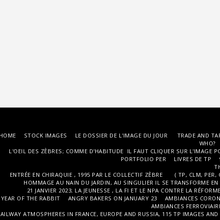
HOME
STOCK IMAGES
LE DOSSIER DE L'IMAGE DU JOUR
TRADE AND TA
WHO?
L'OEIL DES ZÈBRES; COMME D'HABITUDE IL FAUT CLIQUER SUR L'IMAGE P
PORTFOLIO PER
LIVRES DE TP
T
ENTRÉE EN CHIRAQUIE , 1995 PAR LE COLLECTIF ZÈBRE ( TP, CLM, PER, 
HOMMAGE AU NAIN DU JARDIN, AU SINGULIER IL SE TRANSFORME EN
21 JANVIER 2023; LA JEUNESSE , LA FI ET LE NPA CONTRE LA RÉFORM
YEAR OF THE RABBIT
ANGRY BAKERS ON JANUARY 23
AMBIANCES CORO
AMBIANCES FERROVIAIR
AILWAY ATMOSPHERES IN FRANCE, EUROPE AND RUSSIA, 115 TP IMAGES AND 