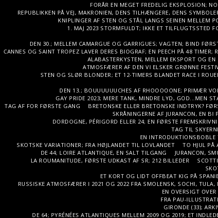
FORÅR EN MEGET FREDELIG EKSPLOSION; N
REPUBLIKKEN PÅ VEJ, MAKRONIEN, DENS TILHÆNGERE, DENS SYMBOLE
KNIPLINGER AF STEN OG STÅL LANGS SEINEN MELLEM P
1. MAJ 2023 STORMFULDT; IKKE ET TILFLUGTSSTED 
DEN 30.; MELLEM CAMARGUE OG GARRIGUES; VAGTEN; BIND FØRST D
CANNES OG SAINT TROPEZ LAVER DERES BIOGRAF; EN PEECH PÅ 48 TIMER; 
ALABASTERKYSTEN, MELLEM EKSPORT OG EN PO
ATMOSFÆRER AF DEN VI ELSKER GRØNNE FESTIVA
STEN OG SLØR BLONDER; ET 12-TIMERS BLANDET RACE I ROUEN 
DEN 13.; BOUUUUUUCHES AF RHOOOOONE; PRIMÆR VO
GAY PRIDE 2023; MERE TANK, MINDRE LYD, GOD...MEN S
TAG AF FOR FØRSTE GANG
BRETONSKE ELLER BRETONSKE INDTRYK? FØ
SKRÅNINGERNE AF JURANCON, EN BI P
DORDOGNE, PÉRIGORD ELLER 24; EN FØRSTE FREMSKRIVNING 
TAG TIL SKYERN
EN INTRODUKTIONSBOBLE 
SKOTSKE VARIATIONER; FRA HØJLANDET TIL LOVLANDET
TO HJUL PÅ 
DE 44; LOIRE ATLANTIQUE, EN SALT TILGANG
JURANCON, SMU
LA ROUMANITUDE, FØRSTE UDKAST AF SR; 212 BILLEDER
SCOTTI
SKO
ET KORT OG LIDT OFFBEAT KIG PÅ SPANIE
RUSSISKE ATMOSFÆRER I 2021 OG 2022 FRA SMOLENSK, SOCHI, TULA, 
EN OVERSIGT OVER
FRA PAU-ILLUSTRATI
GIRONDE (33); ARK
DE 64; PYRÉNÉES ATLANTIQUES MELLEM 2009 OG 2019; ET INDLED