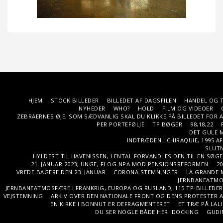
HJEM
STOCK BILLEDER
BILLEDET AF DAGSFILEN
HANDEL OG T
NYHEDER
WHO?
HOLD
FILM OG VIDEOER
ZEBRAERNES ØJE; SOM SÆDVANLIG SKAL DU KLIKKE PÅ BILLEDET FOR A
PER PORTEFØLJE
TP BØGER
98,18,22
DET GULE M
INDTRÆDEN I CHIRAQUIE, 1995 AF
SLUTN
HYLDEST TIL HAVENISSEN, I ENTAL FORVANDLES DEN TIL EN SØ
21. JANUAR 2023; UNGE, FI OG NPA MOD PENSIONSREFORMEN
20
VREDE BAGERE DEN 23. JANUAR
CORONA STEMNINGER
LA GRANDE 
JERNBANEATMOS
JERNBANEATMOSFÆRE I FRANKRIG, EUROPA OG RUSLAND, 115 TP-BILLEDER O
VEJSTEMNING
ARKIV OVER DEN NATIONALE FRONT OG DENS PROTESTER A
EN KIRKE I BONNUT ER DEFRAGMENTERET
ET TRÆ PÅ LAL
DU SER NOGLE BÅDE HER! DOCKING
GUDI