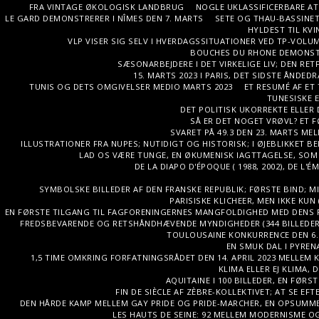
FRA VINTAGE ØKOLOGISK LANDBRUG
NOGLE UKLASSIFICERBARE AT
LE GARD DEMONSTRERER I NÎMES DEN 7. MARTS
SETE OG THAU-BASSINET
HYLDEST TIL KVI
VLP VISER SIG SELV I HVERDAGSSITUATIONER VED TP-VOLUM
BOUCHES DU RHONE DEMONSTRE
SÆSONARBEJDERE I DET VIRKELIGE LIV; DEN R
15. MARTS 2023 I PARIS, DET SIDSTE ÅNDEDR
TUNIS OG DETS OMGIVELSER MEDIO MARTS 2023
ET RESUMÉ AF ET
TUNESISKE E
DET POLITISK UKORREKTE ELLER D
SÅ ER DET NOGET VRØVL? ET F
SVARET PÅ 49.3 DEN 23. MARTS MEL
ILLUSTRATIONER FRA NUPES; NUTIDIGT OG HISTORISK; I ØJEBLIKKET B
LAD OS VÆRE TUNGE, EN ØKUMENISK IAGTTAGELSE, SO
DE LA DIAPO D'ÉPOQUE ( 1988, 2002), DE 
SYMBOLSKE BILLEDER AF DEN FRANSKE REPUBLIK; FØRSTE BIND; 
PARISISKE KLICHEER, MEN IKKE KUN 
EN FØRSTE TILGANG TIL FAGFORENINGERNES MANGFOLDIGHED MED DENS R
FREDSBEVARENDE OG RETSHÅNDHÆVENDE MYNDIGHEDER (344 BILLEDER
TOULOUSAINE KONKURRENCE DEN 6. A
EN SMUK DAL I PYREN
1,5 TIME OMKRING FORFATNINGSRÅDET DEN 14. APRIL 2023 MELLEM KL
KLIMA ELLER EJ KLIMA, 
AQUITAINE I 100 BILLEDER, EN FØRST
FIN DE SIÈCLE AF ZÈBRE-KOLLEKTIVET; AT SE E
DEN HÅRDE KAMP MELLEM GAY PRIDE OG PRIDE-MARCHER, EN OPSUMME
LES HAUTS DE SEINE: 92 MELLEM MODERNISME OG 