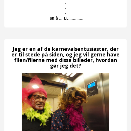
-
-
-
Fait à .... LE ................
Jeg er en af ​​de karnevalsentusiaster, der
er til stede på siden, og jeg vil gerne have
filen/filerne med disse billeder, hvordan
gør jeg det?