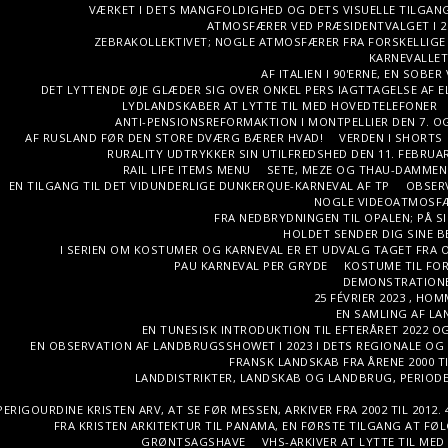
VÆRKET I DETS MANGFOLDIGHED OG DETS VISUELLE TILGAN
ATMOSFÆRER VED PRÆSIDENTVALGET I 2
ZEBRAKOLLEKTIVET; NOGLE ATMOSFÆRER FRA FORSKELLIGE
KARNEVALLET 
AF ITALIEN I 90'ERNE, EN SOB
DET LYTTENDE ØJE GLÆDER SIG OVER ONKEL PERS IAGTTAGELSE AF E
LYDLANDSKABER AT LYTTE TIL MED HOVEDTELEFONER
ANTI-PENSIONSREFORMAKTION I MONTPELLIER DEN 7. OG
AF RUSLAND FØR DEN STORE DVÆRG BÆRER HVAD!
VERDEN I SHORTS
RURALITY UDTRYKKER SIN UTILFREDSHED DEN 11. FEBRUAR
RAIL LIFE ITEMS MENU
SETE, MEZE OG THAU-DAMMEN
EN TILGANG TIL DET VIDUNDERLIGE DUNKERQUE-KARNEVAL AF TP
OBSERV
NOGLE VIDEOATMOSFÆ
FRA NEDBRYDNINGEN TIL OPALEN; PÅ SID
HOLDET SENDER DIG SINE BE
I SERIEN OM KOSTUMER OG KARNEVAL ER ET UDVALG TAGET FRA OB
PAU KARNEVAL PER GRYDE
KOSTUME TIL FOR
DEMONSTRATIONE
25 FÉVRIER 2023 , HO
EN SAMLING AF LAN
EN TUNESISK INTRODUKTION TIL EFTERÅRET 2022 O
EN OBSERVATION AF LANDBRUGSSHOWET I 2023 I DETS REGIONALE OG
FRANSK LANDSKAB FRA ÅRENE 2000 TI
LANDDISTRIKTER, LANDSKAB OG LANDBRUG, PERIODEN
PERIGOURDINE KRISTEN ARV, AT SE FØR MESSEN, ARKIVER FRA 2002 TIL 2012. 
FRA KRISTEN ARKITEKTUR TIL PANAMA, EN FØRSTE TILGANG AT FØ
GRØNTSAGSHAVE
VHS-ARKIVER AT LYTTE TIL MED