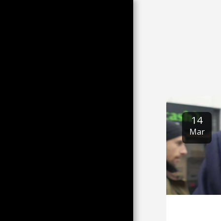
HJEM
14
STOCK BILLEDER
Mar
BILLEDET AF DAGSFILEN
HANDEL OG TARIFFER
ARKIV
INVITEREDE GÆSTER
NYHEDER
WHO?