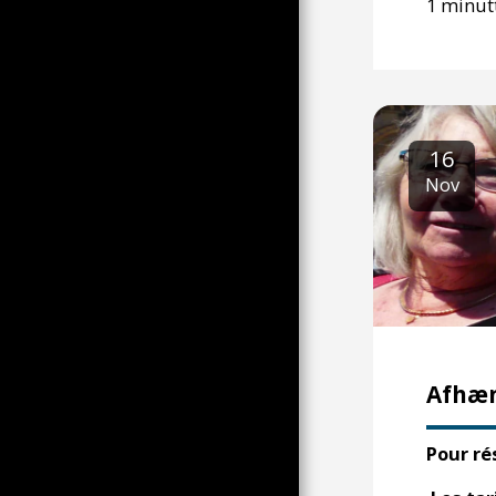
1 minut
STOR MOBILISERING 31.
JANUAR
VÆRKET I DETS
MANGFOLDIGHED OG DETS
VISUELLE TILGANG, NOGLE
ELEMENTER UNDER
UDVIKLING
16
ATMOSFÆRER VED
PRÆSIDENTVALGET I 2022
Nov
REAKTIONER PÅ KRIGEN I
UKRAINE
ZEBRAKOLLEKTIVET; NOGLE
ATMOSFÆRER FRA
FORSKELLIGE TIDSALDRE
CUBA FRA 90'ERNE AF CLM
KARNEVALLET I VENEDIG OG
ITALIEN I 90'ERNE AF CLM
Afhæng
AF ITALIEN I 90'ERNE, EN
SOBER VISION AF NOGLE
SOVEVOGNSBETJENTE
Pour ré
DET LYTTENDE ØJE GLÆDER
SIG OVER ONKEL PERS