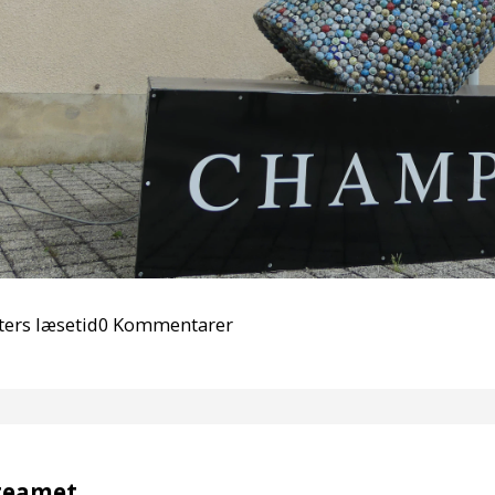
ters læsetid
0 Kommentarer
teamet