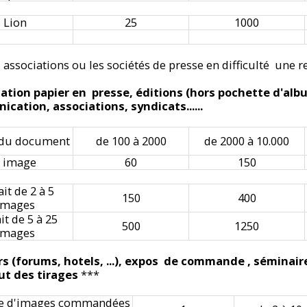
Lion
25
1000
 associations ou les sociétés de presse en difficulté une
isation papier en presse, éditions (hors pochette d'albu
cation, associations, syndicats......
 du document
de 100 à 2000
de 2000 à 10.000
 image
60
150
ait de 2 à 5
150
400
images
it de 5 à 25
500
1250
images
rs (forums, hotels, ...), expos de commande , séminai
ut des tirages
***
 d'images commandées