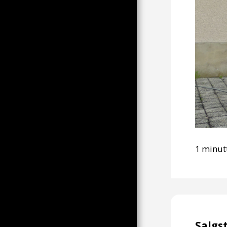
(TP, CLM, PER, OB)
SLUTNINGEN AF ​​90'ERNES
ZEBRAÅRHUNDREDE
HYLDEST TIL HAVENISSEN, I
ENTAL FORVANDLES DEN TIL
EN SØGEN EFTER GOODWILL
HOS TP, MEN OGSÅ
21. JANUAR 2023; UNGE, FI
OG NPA MOD
PENSIONSREFORMEN
2000-5 (PER, CLM, TP, JMD)
KANINENS ÅR
VREDE BAGERE DEN 23.
JANUAR
1 minut
CORONA STEMNINGER
LA GRANDE MOTTE FRA
SOLNEDGANG TIL SKRÅNING
JERNBANEATMOSFÆRER I
90'ERNE AF PR
HVID ER HVID
Salgs