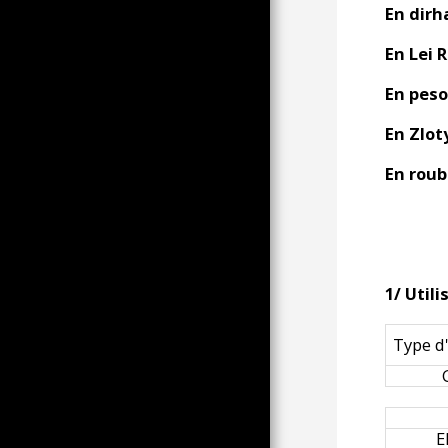
En dirh
RAIL LIFE ITEMS MENU
SETE, MEZE OG THAU-
En Lei 
DAMMEN
KARNEVALET I DUNKERQUE
En peso
SET AF SR
En Zloty
EN TILGANG TIL DET
VIDUNDERLIGE DUNKERQUE-
KARNEVAL AF TP
En roub
OBSERVATIONEN AF ​​
KARNEVALSFOLKET AF MIN
NOGLE VIDEOATMOSFÆRER
(TP)
VIDEO ATMOSFÆRER AF MIN
1/ Util
FRA NEDBRYDNINGEN TIL
OPALEN; PÅ SIDELINJEN AF ​​
DUNKERQUE KARNEVAL (TP)
Type d
HOLDET SENDER DIG SINE
BEDSTE
KARNEVALSHILSENER (SR,
TP, MA)
E
I SERIEN OM KOSTUMER OG