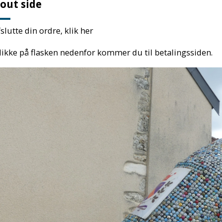
out side
fslutte din ordre, klik her
likke på flasken nedenfor kommer du til betalingssiden.