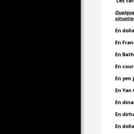
Les tar
IAGTTAGELSE AF
ELEKTROMUSIKKENS
Quelque
IRRUPTION I 90'ERNE
situati
LYDLANDSKABER AT LYTTE
TIL MED HOVEDTELEFONER
En doll
POLEN, FRA
ATLANTERHAVET TIL URAL?
En Fran
ANTI-
PENSIONSREFORMAKTION I
En Bath 
MONTPELLIER DEN 7. OG 11.
FEBRUAR 2023
En cour
LIDT BELGISKHED!
En yen 
AF RUSLAND FØR DEN STORE
DVÆRG BÆRER HVAD!
En Yan C
VERDEN I SHORTS
En dinar
DEN 21. JANUAR STILLER FI
OP
En dirh
16. OKTOBER 2022 ET VARMT
EFTERÅR
En doll
SÈTE INTRODUKTION