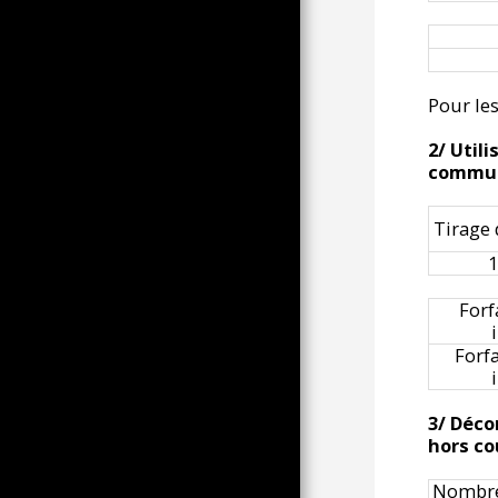
KARNEVAL ER ET UDVALG
TAGET FRA OBSERVATIONER
AF GAY PRIDE I PARIS (S
PAU KARNEVAL PER GRYDE
Pour les
KOSTUME TIL FORSKELLIGE
OG VARIEREDE
2/ Util
FESTLIGHEDER
communi
DEMONSTRATIONER OG
KARNEVAL, ELLER DET
MODSATTE
Tirage
25 FÉVRIER 2023 , HOMMAGE
1
À UN ANNIVERSAIRE BIEN
SOMBRE
Forf
EN SAMLING AF
LANDBRUGSUDSTILLINGEN
AF ​​18, 19 OG 20
Forfa
EN TUNESISK
INTRODUKTION TIL
EFTERÅRET 2022 OG
3/ Déco
FORÅRET 2023
hors co
JERNBANELITTERATUR
Nombre
EN OBSERVATION AF