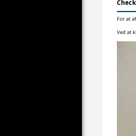
HOLD
Check
FILM OG VIDEOER
For at a
OFTE STILLEDE SPØRGSMÅL
KONTAKT
Ved at k
ZEBRAERNES ØJE; SOM
SÆDVANLIG SKAL DU KLIKKE
PÅ BILLEDET FOR AT FINDE
UD AF MERE
LØS PORTEFØLJE
PER PORTEFØLJE
TP BØGER
98,18,22
PEOPLE BY TP
GLOBAL KONKURRENCE
DET GULE MÆRKE I LØS
VÆGT (550 BILLEDER AF TP)
INDTRÆDEN I CHIRAQUIE,
1995 AF ZÈBRE-KOLLEKTIVET