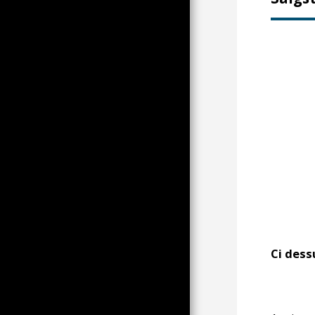
JERNBANEATMOSFÆRE I
FRANKRIG, EUROPA OG
RUSLAND, 115 TP-BILLEDER
OG 75 IP-BILLEDER (NEDERST
PÅ SIDEN)
VEJSTEMNING
ARKIV OVER DEN NATIONALE
FRONT OG DENS PROTESTER
AF CLM
VORES VENNER STORE OG
SMÅ
EN KIRKE I BONNUT ER
DEFRAGMENTERET
ET TRÆ PÅ LALINDES HØJDER
DÅRLIG SOM JOB ALENE
DU SER NOGLE BÅDE HER!
Ci dess
DOCKING
GUDINDE DS AF PER
INTERNATIONALE KRAV