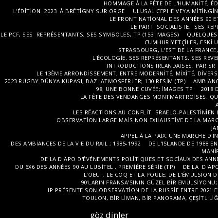
HOMMAGE À LA FÊTE DE L'HUMANITÉ, ÉDIT
L'ÉDITION 2023 À BRÉTIGNY SUR ORGE
ULUSAL CEPHE VEYA MITINGIN 
LE FRONT NATIONAL DES ANNÉES 90 ET 
LE PARTI SOCIALISTE, SES RE
LE PCF, SES REPRÉSENTANTS, SES SYMBOLES, TP (153 IMAGES)
QUELQUES 
CUMHURIYETÇILER, ESKI U
STRASBOURG, L'EST DE LA FRANCE,
L'ÉCOLOGIE, SES REPRÉSENTANTS, SES REVE
INTRODUCTIONS IRLANDAISES; PAR SR
LE 13ÈME ARRONDISSEMENT; ENTRE MODERNITÉ, MIXITÉ, DIVERSI
2023 RUGBY DÜNYA KUPASI, BAZI ATMOSFERLER; 130 RESIM (TP)
AMBIANC
98; UNE BONNE CUVÉE; IMAGES TP
2018 
LA FÊTE DES VENDANGES MONTMARTROISES, QUE
LES RÉACTIONS AU CONFLIT ISRAELO-PALESTINIEN 
OBSERVATION LARGE MAIS NON EXHAUSTIVE DE LA MARCH
JA
APPEL À LA PAIX, UNE MARCHE D'
DES AMBIANCES DE LA VIE DU RAIL ; 1985-1992
DE L'ISLANDE DE 1988 
MANIF
DE LA DIAPO D'ÉVÉNEMENTS POLITIQUES ET SOCIAUX DES ANNÉE
DU 6X6 DES ANNÉES 90 AU LUBITEL , PREMIÈRE SÉRIE (TP)
DE LA DIAPO
L'OEUF, LE COQ ET LA POULE; DE L'ÉMULSION 
90'LARIN FRANSA'SININ GÜZEL BIR EMÜLSIYONU; 
IP PRÉSENTE SON OBSERVATION DE LA RUSSIE ENTRE 2021 E
TOULON, BIR LIMAN, BIR PANORAMA, ÇEŞITLILIĞI
göz dinler