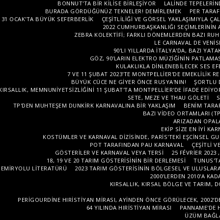
BONNUT'TA BIR KILISE BIRLEŞIYOR
LALINDE TEPELERIN
BURADA GÖRDÜĞÜNÜZ TEKNELER! DEMIRLEMEK
PER TARAF
31 OCAK'TA BÜYÜK SEFERBERLIK
ÇEŞITLILIĞI VE GÖRSEL YAKLAŞIMIYLA ÇA
2022 CUMHURBAŞKANLIĞI SEÇIMLERININ
ZEBRA KOLEKTIFI; FARKLI DÖNEMLERDEN BAZI RUH
LE CARNAVAL DE VENISE
90'LI YILLARDA İTALYA'DA, BAZI YAT
GÖZ, 90'LARIN ELEKTRO MÜZIĞININ PATLAMA
KULAKLIKLA DINLENEBILECEK SES EF
7 VE 11 ŞUBAT 2023'TE MONTPELLIER'DE EMEKLILIK 
BÜYÜK CÜCE NE GIYER ÖNCE RUSYA'NIN!
ŞORTLU 
KIRSALLIK, MEMNUNIYETSIZLIĞINI 11 ŞUBAT'TA MONTPELLIER'DE IFADE EDIYO
SETE, MEZE VE THAU GÖLETI
TP'DEN MUHTEŞEM DUNKIRK KARNAVALINA BIR YAKLAŞIM
BENIM TARA
BAZI VIDEO ORTAMLARI (TP
ARIZADAN OPALA
EKIP SIZE EN IYI K
KOSTÜMLER VE KARNAVAL DIZISINDE, PARIS'TEKI EŞCINSEL G
POT TARAFINDAN PAU KARNAVAL
ÇEŞITLI 
GÖSTERILER VE KARNAVAL VEYA TERSI
25 FÉVRIER 202
18, 19 VE 20 TARIM GÖSTERISININ BIR DERLEMESI
TUNUS'TA
DEMIRYOLU LITERATÜRÜ
2023 TARIM GÖSTERISININ BÖLGESEL VE ULUSLARAR
2000'LERDEN 2010'A KAD
KIRSALLIK, KIRSAL BÖLGE VE TARIM, 
PERIGOURDINE HIRISTIYAN MIRASI, AYINDEN ÖNCE GÖRÜLECEK, 2002'DE
64 YILINDA HIRISTIYAN MIRASI
PANNAME'DE H
ÜZÜM BAĞLA