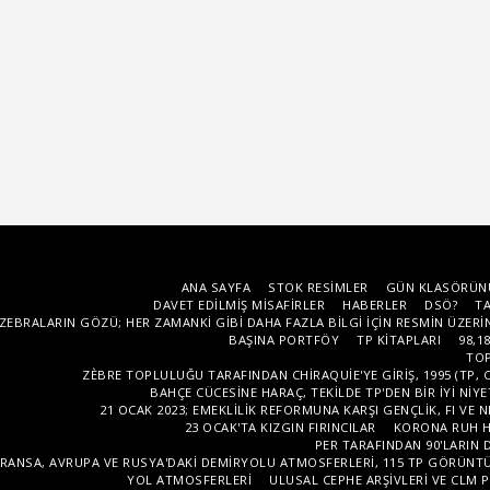
ANA SAYFA
STOK RESIMLER
GÜN KLASÖRÜN
DAVET EDILMIŞ MISAFIRLER
HABERLER
DSÖ?
T
ZEBRALARIN GÖZÜ; HER ZAMANKI GIBI DAHA FAZLA BILGI IÇIN RESMIN ÜZERI
BAŞINA PORTFÖY
TP KITAPLARI
98,18
TOP
ZÈBRE TOPLULUĞU TARAFINDAN CHIRAQUIE'YE GIRIŞ, 1995 (TP, C
BAHÇE CÜCESINE HARAÇ, TEKILDE TP'DEN BIR IYI N
21 OCAK 2023; EMEKLILIK REFORMUNA KARŞI GENÇLIK, FI VE 
23 OCAK'TA KIZGIN FIRINCILAR
KORONA RUH H
PER TARAFINDAN 90'LARIN
RANSA, AVRUPA VE RUSYA'DAKI DEMIRYOLU ATMOSFERLERI, 115 TP GÖRÜNTÜ
YOL ATMOSFERLERI
ULUSAL CEPHE ARŞIVLERI VE CLM 