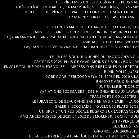
LE PRINTEMPS UNE EXPLOSION DES PLUS PAC
LA RÉPUBLIQUE EN MARCHE, LA MACRONIE, SES SOUTIENS, SES SYM
DENTELLES DE PIERRE ET D'ACIER LE LONG DE LA SEINE ENTRE
1 ER MAI 2023 ORAGEUX; PAS UN HAVRE 
LE 30; ENTRE CAMARGUE ET GARRIGUES ; LE GARD; VOL
CANNES ET SAINT TROPEZ FONT LEUR CINÉMA; UN PEECH D
DIŞA AKTARMA ILE BIR VEYA DAHA FAZLA BAĞLANTI NOKTASI ARASINDAKI AL
AMBIACES DU FESTIVAL WE LOV
TAŞ DANTELLER VE DUVAKLAR; 9 HAZIRAN 2023'TE ROUEN'DE 1
LE 13; LES BOUUUUUUCHES DU RHOOOONE; VOLU
GAY PRIDE 2023; PLUS DE CHAR, MOINS DE SON, , BON .
ENVOLE TOI UNE PREMIÈRE VOLÉE
IMPRESSIONS BRETONNES OU BRETON
BI'NIN POLISI JUR
DORDOGNE, PÉRIGORD VEYA 24; 1998'DEN 2010'A KA
ENVOYEZ VOUS EN L'A
UNE BULLE INTRODUCT
VARIATIONS ÉCOSSAISES ; DES HIGHLANDS AUX LAWL
TRANSPORTS COLLECTIFS
LE JURANCON, DE BEAUX VINS SANS EN AVOIR L'AIR
LA RO
GALERIE ECOSSAISE
QUELQUES PLATS ÉCOS
UN BREF ET UN PEU DÉCALÉ REGARD SUR L'ESPAGNE (U
AMBIANCES RUSSES DE 2021 ET 2022 DE SMOLENSK, SOCHI, TOULA
UN APPERÇU DE
DE L'ILLUSTRA
GIRONDE (33); 2008-2015
LE 64; LES PYRÉNÉES ATLANTIQUES ENTRE 2009 ET 2019; UN 