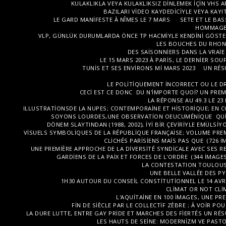
KULAKLIKLA VEYA KULAKLIKSIZ DINLEMEK IÇIN VHS AR
BAZILARI VIDEO KAYDEDICIYLE VEYA KAYI
LE GARD MANIFESTE À NÎMES LE 7 MARS
SETE ET LE BAS
HOMMAGE 
VLP, GÜNLÜK DURUMLARDA ÖNCE TP HACMIYLE KENDINI GÖSTERIR
LES BOUCHES DU RHONE
DES SAISONNIERS DANS LA VRAIE
LE 15 MARS 2023 À PARIS, LE DERNIER SOUF
TUNIS ET SES ENVIRONS MI MARS 2023
UN RÉS
LE POLITIQUEMENT INCORRECT OU LE DR
CECI EST CE DONC DU N'IMPORTE QUOI? UN PRE
LA RÉPONSE AU 49.3 LE 23
ILLUSTRATIONSDE LA NUPES; CONTEMPORAINE ET HISTORIQUE; EN CO
SOYONS LOURDES,UNE OBSERVATION OEUCUMÉNIQUE QUI D
DÖNEM SLAYTINDAN (1988, 2002), IYI BIR ÇEVIRIYLE EMÜLSIY
VISUELS SYMBOLIQUES DE LA RÉPUBLIQUE FRANÇAISE; VOLUME PRE
CLICHÉS PARISIENS MAIS PAS QUE (726 I
UNE PREMIÈRE APPROCHE DE LA DIVERSITÉ SYNDICALE AVEC SES RE
GARDIENS DE LA PAIX ET FORCES DE L'ORDRE (344 IMAGES
LA CONTESTATION TOULOUSAI
UNE BELLE VALLÉE DES PY
1H30 AUTOUR DU CONSEIL CONSTITUTIONNEL LE 14 AVRIL
CLIMAT OR NOT CLIM
L'AQUITAINE EN 100 IMAGES, UNE P
FIN DE SIÈCLE PAR LE COLLECTIF ZÈBRE ; À VOIR P
LA DURE LUTTE, ENTRE GAY PRIDE ET MARCHES DES FIERTÉS UN R
LES HAUTS DE SEINE: MODERNIZM VE PASTORA