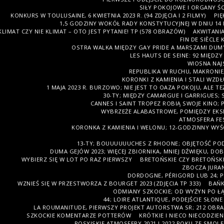
SIŁY POKOJOWE I ORGANY ŚC
KONKURS W TOULUSAINE, 6 KWIETNIA 2023 R. (94 ZDJĘCIA I 2 FILMY)
PIĘ
1,5 GODZINY WOKÓŁ RADY KONSTYTUCYJNEJ W DNIU 14 K
KLIMAT CZY NIE KLIMAT – OTO JEST PYTANIE! TP (578 OBRAZÓW)
AKWITANIA
FIN DE SIÈCLE
OSTRA WALKA MIĘDZY GAY PRIDE A MARSZAMI DU
LES HAUTS DE SEINE: 92 MIĘD
WIOSNA NAJS
REPUBLIKA W RUCHU, MAKRONIE,
KORONKI Z KAMIENIA I STALI WZD
1 MAJA 2023 R. BURZOWO; NIE JEST TO OAZA POKOJU, ALE 
30-TY; MIĘDZY CAMARGUE I GARRIGUES; S
CANNES I SAINT TROPEZ ROBIĄ SWOJE KINO; 
WYBRZEŻE ALABASTROWE, POMIĘDZY EKSP
ATMOSFERA FES
KORONKA Z KAMIENIA I WELONU; 12-GODZINNY WYŚCI
13-TY; BOUUUUUUCHES Z RHOONE; OBJĘTOŚĆ PO
DUMA GEJÓW 2023; WIĘCEJ ZBIORNIKA, MNIEJ DŹWIĘKU, DO
WYBIERZ SIĘ W LOT PO RAZ PIERWSZY
BRETOŃSKIE CZY BRETOŃSKI
ZBOCZA JURAN
DORDOGNE, PÉRIGORD LUB 24; PI
WZNIEŚ SIĘ W PRZESTWORZA Z BOURGET 2023 (ZDJĘCIA TP 333)
BAŃK
ODMIANY SZKOCKIE; OD WYŻYN PO ŁĄ
44; LOIRE ATLANTIQUE, PODEJŚCIE SŁONE
LA ROUMANITUDE, PIERWSZY PROJEKT AUTORSTWA SR; 212 OBR
SZKOCKIE KOMENTARZE POTTERÓW
KRÓTKIE I NIECO NIECODZIE
ROSYJSKIE ATMOSFERY 2021 I 2022 ROKU ZE SMOLEŃ