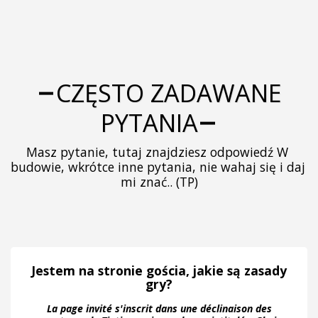
CZĘSTO ZADAWANE
PYTANIA
Masz pytanie, tutaj znajdziesz odpowiedź W 
budowie, wkrótce inne pytania, nie wahaj się i daj 
mi znać.. (TP)
Jestem na stronie gościa, jakie są zasady
gry?
La page invité s'inscrit dans une déclinaison des