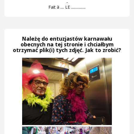
-
Fait à .... LE ................
Należę do entuzjastów karnawału
obecnych na tej stronie i chciałbym
otrzymać plik(i) tych zdjęć. Jak to zrobić?