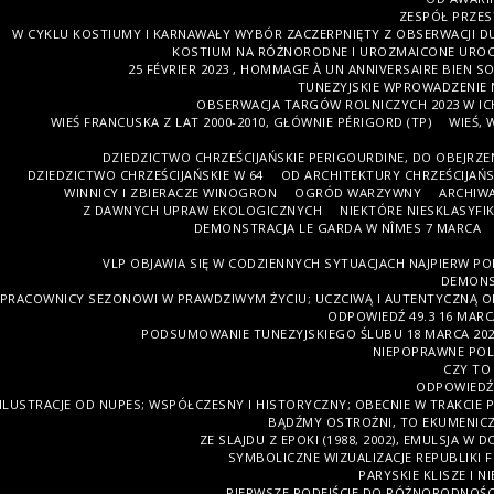
ZESPÓŁ PRZES
W CYKLU KOSTIUMY I KARNAWAŁY WYBÓR ZACZERPNIĘTY Z OBSERWACJI DU
KOSTIUM NA RÓŻNORODNE I UROZMAICONE UROC
25 FÉVRIER 2023 , HOMMAGE À UN ANNIVERSAIRE BIEN 
TUNEZYJSKIE WPROWADZENIE NA
OBSERWACJA TARGÓW ROLNICZYCH 2023 W IC
WIEŚ FRANCUSKA Z LAT 2000-2010, GŁÓWNIE PÉRIGORD (TP)
WIEŚ, 
DZIEDZICTWO CHRZEŚCIJAŃSKIE PERIGOURDINE, DO OBEJRZENI
DZIEDZICTWO CHRZEŚCIJAŃSKIE W 64
OD ARCHITEKTURY CHRZEŚCIJAŃS
WINNICY I ZBIERACZE WINOGRON
OGRÓD WARZYWNY
ARCHIWA
Z DAWNYCH UPRAW EKOLOGICZNYCH
NIEKTÓRE NIESKLASYF
DEMONSTRACJA LE GARDA W NÎMES 7 MARCA
VLP OBJAWIA SIĘ W CODZIENNYCH SYTUACJACH NAJPIERW POP
DEMONST
PRACOWNICY SEZONOWI W PRAWDZIWYM ŻYCIU; UCZCIWĄ I AUTENTYCZNĄ O
ODPOWIEDŹ 49.3 16 MAR
PODSUMOWANIE TUNEZYJSKIEGO ŚLUBU 18 MARCA 202
NIEPOPRAWNE POL
CZY TO
ODPOWIEDŹ 
ILUSTRACJE OD NUPES; WSPÓŁCZESNY I HISTORYCZNY; OBECNIE W TRAKCIE P
BĄDŹMY OSTROŻNI, TO EKUMENICZ
ZE SLAJDU Z EPOKI (1988, 2002), EMULSJA W
SYMBOLICZNE WIZUALIZACJE REPUBLIKI 
PARYSKIE KLISZE I N
PIERWSZE PODEJŚCIE DO RÓŻNORODNOŚCI Z