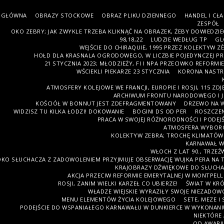
GŁÓWNA
OBRAZY STOCKOWE
OBRAZ PLIKU DZIENNEGO
HANDEL I CŁA
ZESPÓŁ
OKO ZEBRY; JAK ZWYKLE TRZEBA KLIKNĄĆ NA OBRAZEK, ŻEBY DOWIEDZIEĆ
98,18,22
LUDZIE WEDŁUG TP
GL
WEJŚCIE DO CHIRAQUIE, 1995 PRZEZ KOLEKTYW ZÈB
HOŁD DLA KRASNALA OGRODOWEGO, W LICZBIE POJEDYNCZEJ PRZ
21 STYCZNIA 2023; MŁODZIEŻY, FI I NPA PRZECIWKO REFORMI
WŚCIEKLI PIEKARZE 23 STYCZNIA
KORONA NASTR
ATMOSFERY KOLEJOWE WE FRANCJI, EUROPIE I ROSJI, 115 ZDJĘ
ARCHIWUM FRONTU NARODOWEGO I 
KOŚCIÓŁ W BONNUT JEST ZDEFRAGMENTOWANY
DRZEWO NA 
WIDZISZ TU KILKA ŁODZI! DOKOWANIE
BOGINI DS OD PER
ROSZCZE
PRACA W SWOJEJ RÓŻNORODNOŚCI I PODEJ
ATMOSFERA WYBORÓ
KOLEKTYW ZEBRA; TROCHĘ KLIMATÓW
KARNAWAŁ W
WŁOCH Z LAT 90., TRZ
KO SŁUCHACZA Z ZADOWOLENIEM PRZYJMUJE OBSERWACJĘ WUJKA PERA NA TE
KRAJOBRAZY DŹWIĘKOWE DO SŁUCHA
AKCJA PRZECIW REFORMIE EMERYTALNEJ W MONTPELLIE
ROSJI, ZANIM WIELKI KARZEŁ CO UBIERZE!
ŚWIAT W KR
WŁADZE WIEJSKIE WYRAZIŁY SWOJE NIEZADOW
MENU ELEMENTÓW ŻYCIA KOLEJOWEGO
SETE, MEZE I
PODEJŚCIE DO WSPANIAŁEGO KARNAWAŁU W DUNKIERCE W WYKONANI
NIEKTÓRE
OD AWARII