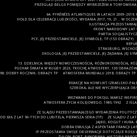
PRZEGLĄD BELGII POMIĘDZY WYBRZEŻEM A TORFOWISKA
64; PYRÉNÉES ATLANTIQUES W LATACH 2009–2019
HOŁD DLA CELEBRACJI LUDZKOŚCI, WYDANIA 2017, 19, 21... W OCZEK
ILUSTRACJA PRZEDSTAWIAJ
FRONT NARODOWY LAT 90
PARTIA SOCJALISTYCZ
PCF, JEJ PRZEDSTAWICIELE, JEJ SYMBOLE, TP (153 OBRAZY)
REPUB
STRASBURG, WSCHOD
EKOLOGIA, JEJ PRZEDSTAWICIELE, JEJ ŻĄDANIA, JEJ S
13. DZIELNICA; MIĘDZY NOWOCZESNOŚCIĄ, RÓŻNORODNOŚCIĄ, RÓ
PUCHAR ŚWIATA W RUGBY 2023, TROCHĘ ATMOSFERY; 130 OBRAZÓW 
98; DOBRY ROCZNIK; OBRAZY TP
ATMOSFERA MUNDIALU 2018; OBRAZY TP
REAKCJE NA KONFLIKT IZRAELSKO-PAL
SZEROKA, ALE NIE WYCZERPUJĄCA OBS
WEZWANIE DO POKOJU, MARSZ INSPIRO
ATMOSFERA ŻYCIA KOLEJOWEGO; 1985-1992
Z ISL
ZE SLAJDU PRZEDSTAWIAJĄCEGO WYDARZENIA POLITYCZNE 
OD 6X6 Z LAT 90-TYCH DO LUBITELA, PIERWSZA SERIA (TP)
ZE SLAJDU Z LA
JAJKO, KOGUT I KURA;
DOBRA EMULSJA Z ASPEKTAMI FRANCJI LAT
IP PRZEDSTAWIA SWOJE OBSERWACJE DOTYCZĄCE ROSJI 
TULON, PORT, PANORAMA, HISTORIA NARODU