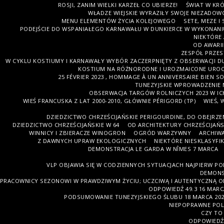
ROSJI, ZANIM WIELKI KARZEŁ CO UBIERZE!
ŚWIAT W KR
WŁADZE WIEJSKIE WYRAZIŁY SWOJE NIEZADOW
MENU ELEMENTÓW ŻYCIA KOLEJOWEGO
SETE, MEZE I
PODEJŚCIE DO WSPANIAŁEGO KARNAWAŁU W DUNKIERCE W WYKONANI
NIEKTÓRE
OD AWARII
ZESPÓŁ PRZES
W CYKLU KOSTIUMY I KARNAWAŁY WYBÓR ZACZERPNIĘTY Z OBSERWACJI DU
KOSTIUM NA RÓŻNORODNE I UROZMAICONE UROC
25 FÉVRIER 2023 , HOMMAGE À UN ANNIVERSAIRE BIEN 
TUNEZYJSKIE WPROWADZENIE NA
OBSERWACJA TARGÓW ROLNICZYCH 2023 W IC
WIEŚ FRANCUSKA Z LAT 2000-2010, GŁÓWNIE PÉRIGORD (TP)
WIEŚ, 
DZIEDZICTWO CHRZEŚCIJAŃSKIE PERIGOURDINE, DO OBEJRZENI
DZIEDZICTWO CHRZEŚCIJAŃSKIE W 64
OD ARCHITEKTURY CHRZEŚCIJAŃS
WINNICY I ZBIERACZE WINOGRON
OGRÓD WARZYWNY
ARCHIWA
Z DAWNYCH UPRAW EKOLOGICZNYCH
NIEKTÓRE NIESKLASYF
DEMONSTRACJA LE GARDA W NÎMES 7 MARCA
VLP OBJAWIA SIĘ W CODZIENNYCH SYTUACJACH NAJPIERW POP
DEMONST
PRACOWNICY SEZONOWI W PRAWDZIWYM ŻYCIU; UCZCIWĄ I AUTENTYCZNĄ O
ODPOWIEDŹ 49.3 16 MAR
PODSUMOWANIE TUNEZYJSKIEGO ŚLUBU 18 MARCA 202
NIEPOPRAWNE POL
CZY TO
ODPOWIEDŹ 