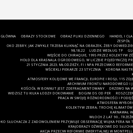
GŁÓWNA
OBRAZY STOCKOWE
OBRAZ PLIKU DZIENNEGO
HANDEL I CŁA
ZESPÓŁ
OKO ZEBRY; JAK ZWYKLE TRZEBA KLIKNĄĆ NA OBRAZEK, ŻEBY DOWIEDZIEĆ
98,18,22
LUDZIE WEDŁUG TP
GL
WEJŚCIE DO CHIRAQUIE, 1995 PRZEZ KOLEKTYW ZÈB
HOŁD DLA KRASNALA OGRODOWEGO, W LICZBIE POJEDYNCZEJ PRZ
21 STYCZNIA 2023; MŁODZIEŻY, FI I NPA PRZECIWKO REFORMI
WŚCIEKLI PIEKARZE 23 STYCZNIA
KORONA NASTR
ATMOSFERY KOLEJOWE WE FRANCJI, EUROPIE I ROSJI, 115 ZDJĘ
ARCHIWUM FRONTU NARODOWEGO I 
KOŚCIÓŁ W BONNUT JEST ZDEFRAGMENTOWANY
DRZEWO NA 
WIDZISZ TU KILKA ŁODZI! DOKOWANIE
BOGINI DS OD PER
ROSZCZE
PRACA W SWOJEJ RÓŻNORODNOŚCI I PODEJ
ATMOSFERA WYBORÓ
KOLEKTYW ZEBRA; TROCHĘ KLIMATÓW
KARNAWAŁ W
WŁOCH Z LAT 90., TRZ
KO SŁUCHACZA Z ZADOWOLENIEM PRZYJMUJE OBSERWACJĘ WUJKA PERA NA TE
KRAJOBRAZY DŹWIĘKOWE DO SŁUCHA
AKCJA PRZECIW REFORMIE EMERYTALNEJ W MONTPELLIE