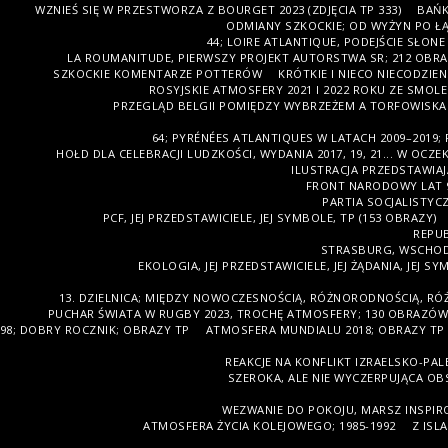
WZNIEŚ SIĘ W PRZESTWORZA Z BOURGET 2023 (ZDJĘCIA TP 333)
BAŃK
ODMIANY SZKOCKIE; OD WYŻYN PO ŁĄ
44; LOIRE ATLANTIQUE, PODEJŚCIE SŁONE
LA ROUMANITUDE, PIERWSZY PROJEKT AUTORSTWA SR; 212 OBR
SZKOCKIE KOMENTARZE POTTERÓW
KRÓTKIE I NIECO NIECODZIE
ROSYJSKIE ATMOSFERY 2021 I 2022 ROKU ZE SMOLEŃ
PRZEGLĄD BELGII POMIĘDZY WYBRZEŻEM A TORFOWISKA
64; PYRÉNÉES ATLANTIQUES W LATACH 2009–2019
HOŁD DLA CELEBRACJI LUDZKOŚCI, WYDANIA 2017, 19, 21... W OCZEK
ILUSTRACJA PRZEDSTAWIAJ
FRONT NARODOWY LAT 90
PARTIA SOCJALISTYCZ
PCF, JEJ PRZEDSTAWICIELE, JEJ SYMBOLE, TP (153 OBRAZY)
REPUB
STRASBURG, WSCHOD
EKOLOGIA, JEJ PRZEDSTAWICIELE, JEJ ŻĄDANIA, JEJ S
13. DZIELNICA; MIĘDZY NOWOCZESNOŚCIĄ, RÓŻNORODNOŚCIĄ, RÓ
PUCHAR ŚWIATA W RUGBY 2023, TROCHĘ ATMOSFERY; 130 OBRAZÓW 
98; DOBRY ROCZNIK; OBRAZY TP
ATMOSFERA MUNDIALU 2018; OBRAZY TP
REAKCJE NA KONFLIKT IZRAELSKO-PAL
SZEROKA, ALE NIE WYCZERPUJĄCA OBS
WEZWANIE DO POKOJU, MARSZ INSPIRO
ATMOSFERA ŻYCIA KOLEJOWEGO; 1985-1992
Z ISL