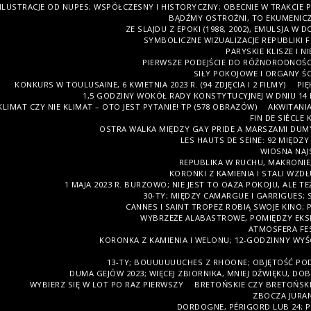
ILUSTRACJE OD NUPES; WSPÓŁCZESNY I HISTORYCZNY; OBECNIE W TRAKCIE P
BĄDŹMY OSTROŻNI, TO EKUMENICZ
ZE SLAJDU Z EPOKI (1988, 2002), EMULSJA W
SYMBOLICZNE WIZUALIZACJE REPUBLIKI 
PARYSKIE KLISZE I N
PIERWSZE PODEJŚCIE DO RÓŻNORODNOŚCI Z
SIŁY POKOJOWE I ORGANY ŚC
KONKURS W TOULUSAINE, 6 KWIETNIA 2023 R. (94 ZDJĘCIA I 2 FILMY)
PIĘ
1,5 GODZINY WOKÓŁ RADY KONSTYTUCYJNEJ W DNIU 14 K
KLIMAT CZY NIE KLIMAT – OTO JEST PYTANIE! TP (578 OBRAZÓW)
AKWITANIA
FIN DE SIÈCLE
OSTRA WALKA MIĘDZY GAY PRIDE A MARSZAMI DU
LES HAUTS DE SEINE: 92 MIĘD
WIOSNA NAJS
REPUBLIKA W RUCHU, MAKRONIE,
KORONKI Z KAMIENIA I STALI WZD
1 MAJA 2023 R. BURZOWO; NIE JEST TO OAZA POKOJU, ALE 
30-TY; MIĘDZY CAMARGUE I GARRIGUES; S
CANNES I SAINT TROPEZ ROBIĄ SWOJE KINO; 
WYBRZEŻE ALABASTROWE, POMIĘDZY EKSP
ATMOSFERA FES
KORONKA Z KAMIENIA I WELONU; 12-GODZINNY WYŚCI
13-TY; BOUUUUUUCHES Z RHOONE; OBJĘTOŚĆ PO
DUMA GEJÓW 2023; WIĘCEJ ZBIORNIKA, MNIEJ DŹWIĘKU, DO
WYBIERZ SIĘ W LOT PO RAZ PIERWSZY
BRETOŃSKIE CZY BRETOŃSKI
ZBOCZA JURAN
DORDOGNE, PÉRIGORD LUB 24; PI