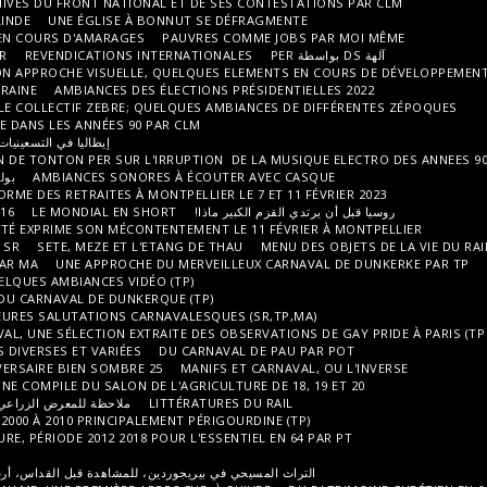
NOS AMIS GRANDS ET PETITS
ARCHIVES DU FRONT NATIONAL ET DE SES
UN ARBRE SUR LES HAUTEURS DE LALINDE
UNE ÉGLISE À BONNUT SE DÉ
DES BATEAUX EN VOIS TU EN VOILÀ! EN COURS D'AMARAGES
PAUVRES CO
GROSSE MOBILISATION DU 31 JANVIER
REVENDICATIONS INTERNATIONAL
LE TRAVAIL DANS SA DIVERSITE ET SON APPROCHE VISUELLE, QUELQUES 
RÉACTIONS FACE À LA GUERRE EN UKRAINE
AMBIANCES DES ÉLECTIONS PR
DU CUBA DES ANNÉES 90 PAR CLM
LE COLLECTIF ZEBRE; QUELQUES AMBI
LE CARNAVAL DE VENISE ET DE L'ITALIE DANS LES ANNÉES 90 PAR CLM
إيطاليا في التسعينيات، رؤية رصينة لبعض سائقي السيارات النائمين
L'OEIL ECOUTE SALUE L'OBSERVATION DE TONTON PER SUR L'IRRUPTION D
AMBIANCES SONORES À ÉCOUTER
بولندا ، من المحيط الأطلسي إلى جبال الأورال؟
L'ACTION ANTI RÉFORME DES RETRAITES À MONTPELLIER LE
قليلا من البلجيكية!
بير ماذا!
LE MONDIAL EN SHORT
16 OCTOBRE 2022 UN AUTOMNE CHAUD
INTRODUCTION SÈTOISE
LA RURALITÉ EXPRIME SON MÉCONTENTEMENT LE
LE CARNAVAL DE DUNKERQUE VU PAR SR
SETE, MEZE ET L'ETANG DE THAU
L'OBSERVATION DES CARNAVALEUX PAR MA
UNE APPROCHE DU MERVEILLE
DES AMBIANCES VIDÉO PAR MA
QUELQUES AMBIANCES VIDÉO (TP)
DE LA PANNE A L'OPALE ; EN MARGE DU CARNAVAL DE DUNKERQUE (TP)
L'ÉQUIPE VOUS PRÉSENTE SES MEILLEURES SALUTATIONS CARNAVALESQUES 
DANS LA SÉRIE COSTUMES ET CARNAVAL, UNE SÉLECTION EXTRAITE DES OBS
DU COSTUME EN SITUATION DE FÊTES DIVERSES ET VARIÉES
DU CARNAVAL
25 FÉVRIER 2023 , HOMMAGE À UN ANNIVERSAIRE BIEN SOMBRE
MANIFS E
UNE COMPILE DU SALON DE L'AGRICULTU
مقدمة تونسية لخريف 2022 وربيع 2023
LITTÉRATURES 
ملاحظة للمعرض الزراعي لعام 2023 في تنوعه الإقليمي والدولي (TP)
LA RURALITÉ FRANÇAISE DES ANNÉES 2000 À 2010 PRINCIPALEMENT PÉRIGOU
RURALITÉ, CAMPAGNE ET AGRICULTURE, PÉRIODE 2012 2018 POUR L'ESSENT
FÊTES ET FÉRIAS DU SUD OUEST
بيريجوردين، للمشاهدة قبل القداس، أرشيف من 2002 إلى 2012. 429 صورة من TP