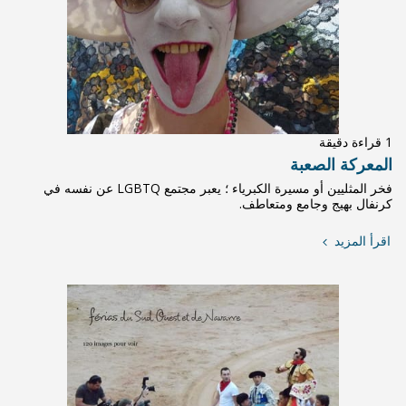
فخر المثليين أو مسيرة الكبرياء ؛ يعبر مجتمع LGBTQ عن نفسه في