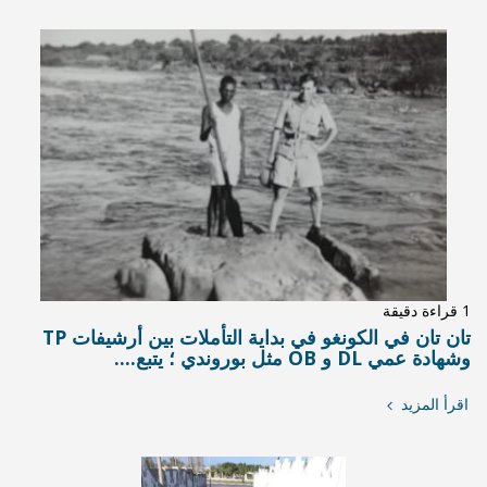
تان تان في الكونغو في بداية التأملات بين أرشيفات TP