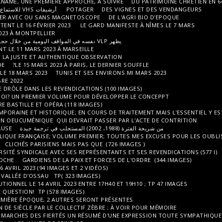
DE L'ARCHITECTURE CHRÉTIENNE À PANAME, UNE PREMIÈRE APPROCHE, À SU
DE
POTAGER
أرشيفات VHS للاستماع إليها مع سماعات الرأس أو بدونها (المسار 1)
QUELQUES INCLASSABLES À VISIONNER AVEC OU SANS MAGNETOSCOPE
SETE ET LE BASSIN DE THAU MANIFESTENT LE 16 FÉVRIER 2023
LE GARD M
HOMMAGE AUX FEMMES LE 8 MARS 2023 À MONTPELLIER
ولاً (V.2 يتبع)
DU JAPON PAR PER
LES BOUCHES DU RHONE MANIFESTENT LE 11 MARS 2023 À MARSEILLE
DES SAISONNIERS DANS LA VRAIE VIE; LA JUSTE ET AUTHENTIQUE OBSERVA
RÉPONSE 49.3 LE16 MARS À CONCORDE
LE 15 MARS 2023 À PARIS, LE DER
UN RÉSUMÉ D'UN MARIAGE TUNISIEN LE 18 MARS 2023
TUNIS ET SES ENVI
EVOCATIONS TUNISIENNES MI OCTOBRE 2022
LE POLITIQUEMENT INCORRECT OU LE DRÔLE DANS LES REVENDICATIONS (1
CECI EST CE DONC DU N'IMPORTE QUOI? UN PREMIER VOLUME POUR DÉVE
LA RÉPONSE AU 49.3 LE 23 MARS ENTRE BASTILLE ET OPÉRA (118 IMAGES)
ILLUSTRATIONSDE LA NUPES; CONTEMPORAINE ET HISTORIQUE; EN COURS D
SOYONS LOURDES,UNE OBSERVATION OEUCUMÉNIQUE QUI DEVRAIT PASSER
LE 28 MARS 2023, LE TEMPS DE LA PAUSE?
VISUELS SYMBOLIQUES DE LA RÉPUBLIQUE FRANÇAISE; VOLUME PREMIER; 
REVENDICATIONS INTERNATIONALES
CLICHÉS PARISIENS MAIS PAS QUE (7
UNE PREMIÈRE APPROCHE DE LA DIVERSITÉ SYNDICALE AVEC SES REPRÉSENTA
OH TOULOUSE, UNE PREMIERE APPROCHE
GARDIENS DE LA PAIX ET FORC
LA CONTESTATION TOULOUSAINE LE 6 AVRIL 2023 (94 IMAGES ET 2 VIDÉOS)
UNE BELLE VALLÉE DES PYRÉNÉES, LA VALLÉE D'OSSAU TP( 323 IMAGES)
1H30 AUTOUR DU CONSEIL CONSTITUTIONNEL LE 14 AVRIL 2023 ENTRE 17H40
CLIMAT OR NOT CLIMAT, THAT IS THE QUESTION! TP (578 IMAGES)
L'AQUITAINE EN 100 IMAGES, UNE PREMIÈRE ÉPOQUE, 2 AUTRES SERONT PR
LES CASSEROLLES DU POUVOIR?
FIN DE SIÈCLE PAR LE COLLECTIF ZÈBRE 
LA DURE LUTTE, ENTRE GAY PRIDE ET MARCHES DES FIERTÉS UN RÉSUMÉ D