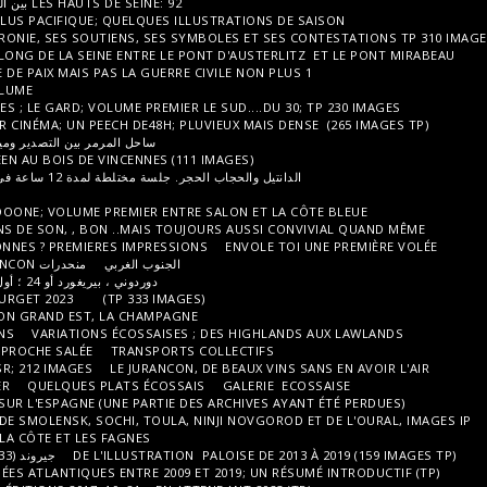
LES HAUTS DE SEINE: 92 بين الحداثة والبوكول ، المجلد 1 ، TP (211 صورة)
LE PRINTEMPS UNE EXPLOSION DES PLUS PACIFIQUE; QUELQUES ILLUSTRAT
LA RÉPUBLIQUE EN MARCHE, LA MACRONIE, SES SOUTIENS, SES SYMBOLES
DENTELLES DE PIERRE ET D'ACIER LE LONG DE LA SEINE ENTRE LE PONT D'
LE 94; LE VAL DE MARNE: PREMIER VOLUME
LE 30; ENTRE CAMARGUE ET GARRIGUES ; LE GARD; VOLUME PREMIER LE SUD.
CANNES ET SAINT TROPEZ FONT LEUR CINÉMA; UN PEECH DE48H; PLUVIEUX 
ساحل المرمر بين التصدير وميناء واحد أو أكثر الحجم الأول TP (269 صورة)
AMBIACES DU FESTIVAL WE LOVE GREEN AU BOIS DE VINCENNES (111 IMAGE
. جلسة مختلطة لمدة 12 ساعة في روان في 9 يونيو 2023 ، 280 صورة من TP
LA CHAMPAGNE; PREMIÈRES BULLES
LE 13; LES BOUUUUUUCHES DU RHOOOONE; VOLUME PREMIER ENTRE SALON
GAY PRIDE 2023; PLUS DE CHAR, MOINS DE SON, , BON ..MAIS TOUJOURS 
IMPRESSIONS BRETONNES OU BRETONNES ? PREMIERES IMPRESSIONS
EN
الجنوب الغربي
منحدرات JURANCON ، شرطي ثنائي ؛ صور TP ، 171 صورة
دوردوني ، بيريغورد أو 24 ؛ أول توقع من 1998 إلى 2010 ؛ TP (100 صورة)
ENVOYEZ VOUS EN L'AIR AVEC DU BOURGET 2023 (TP 333 IMAGES)
UNE BULLE INTRODUCTIVE À LA RÉGION GRAND EST, LA CHAMPAGNE
DEUX ROUES DE TOUTES PROPULSIONS
VARIATIONS ÉCOSSAISES ; DES 
LE 44; LA LOIRE ATLANTIQUE, UNE APPROCHE SALÉE
TRANSPORTS COLLEC
LA ROUMANITUDE, PREMIER JET PAR SR; 212 IMAGES
LE JURANCON, DE BEA
COMMENTAIRES ÉCOSSAIS DES POTIER
QUELQUES PLATS ÉCOSSAIS
GA
UN BREF ET UN PEU DÉCALÉ REGARD SUR L'ESPAGNE (UNE PARTIE DES ARCH
AMBIANCES RUSSES DE 2021 ET 2022 DE SMOLENSK, SOCHI, TOULA, NINJI N
UN APPERÇU DE LA BELGIQUE ENTRE LA CÔTE ET LES FAGNES
DE L'ILLUSTRATION PALOIS
جيروند (33)؛ الأرشيف بين عامي 2008 و2015؛ صور TP
PAYS BASQUE, TP
LE 64; LES PYRÉNÉES ATLANTIQUES ENTRE 2009 ET 201