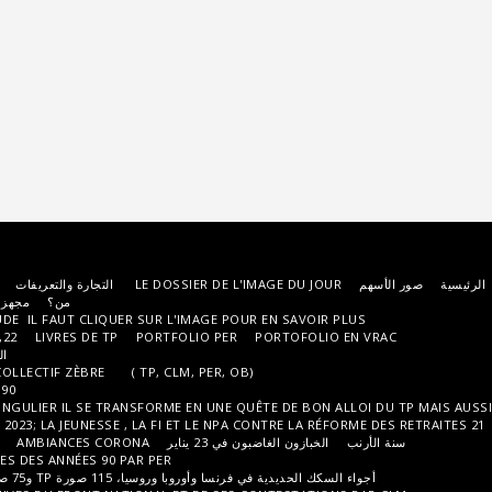
LE DOSSIER DE L
التجارة والتعريفات
ARCHIVES
INVITÉS INVITÉES
أخبار
من؟
مجهز
FILMS ET VIDÉOS
التعليمات
اتصل
L'OEIL DES ZÈBRES; COMME D'HABITUDE IL FAUT CLIQUER SUR L'IMAGE PO
PORTFOLIO PER
LIVRES DE TP
98,18,22
PEOPLE BY TP
مسابقة عالمية
العلامة الصفراء بكميات كبيرة (550 صورة TP)
ENTRÉE EN CHIRAQUIE , 1995 PAR LE COLLECTIF ZÈBRE ( TP, CLM, PER, O
FIN DE SIÈCLE DU ZÈBRE DES ANNÉES 90
HOMMAGE AU NAIN DU JARDIN, AU SINGULIER IL SE TRANSFORME EN UNE Q
2000-5 (PER, CLM, TP, JMD)
 23 يناير
AMBIANCES CORONA
LA GRANDE MOTTE من الغرب إلى الغرب
AMBIANCES FERROVIAIRES DES ANNÉES 90 PAR PER
الأبيض أبيض
ا، 115 صورة TP و75 صورة IP (في أسفل الصفحة)
أجواء الطريق