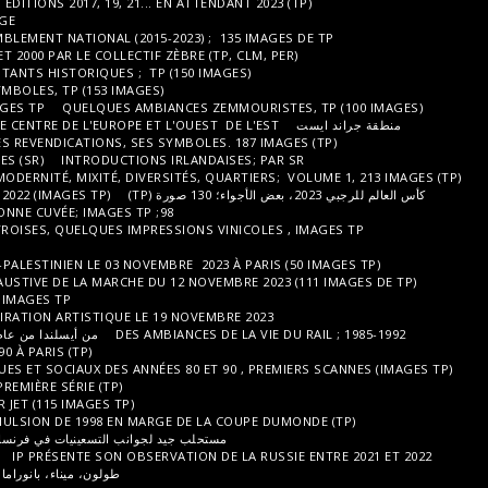
HOMMAGE À LA FÊTE DE L'HUMANITÉ, ÉDITIONS 2017, 19, 21... EN ATTENDANT
L'ÉDITION 2023 À BRÉTIGNY SUR ORGE
ILLUSTRATION DU FRONT OU RASSEMBLEMENT NATIONAL (2015-2023) ; 135
LE FRONT NATIONAL DES ANNÉES 90 ET 2000 PAR LE COLLECTIF ZÈBRE (TP, C
LE PARTI SOCIALISTE, SES REPRÉSENTANTS HISTORIQUES ; TP (150 IMAGES
LE PCF, SES REPRÉSENTANTS, SES SYMBOLES, TP (153 IMAGES)
LES RÉPUBLICAINS, EX UMP; RPR..IMAGES TP
QUELQUES AMBIANCES ZEMMO
STRASBOURG, L'EST DE LA FRANCE, LE CENTRE DE L'EUROPE ET L'OUEST DE 
L'ÉCOLOGIE, SES REPRÉSENTANTS, SES REVENDICATIONS, SES SYMBOLES. 18
IMPRESSIONS NORDIQUES ISLANDAISES (SR)
INTRODUCTIONS IRLANDAISE
LE 13ÈME ARRONDISSEMENT; ENTRE MODERNITÉ, MIXITÉ, DIVERSITÉS, QUART
AMBIANCES DE LA COUPE DU MONDE 2022 (IMAGES TP)
98; UNE BONNE CUVÉE; IMAGES TP
أجواء كأس العالم 2018؛ صور TP
LA FÊTE DES VENDANGES MONTMARTROISES, QUELQUES IMPRESSIONS VINIC
ساحل الجمشت، بين 11 و 66 وبربينيان
LES RÉACTIONS AU CONFLIT ISRAELO-PALESTINIEN LE 03 NOVEMBRE 2023 À 
OBSERVATION LARGE MAIS NON EXHAUSTIVE DE LA MARCHE DU 12 NOVEMBRE
JANVIER 2015, HOMMAGES À CHARLY; IMAGES TP
APPEL À LA PAIX, UNE MARCHE D'INSPIRATION ARTISTIQUE LE 19 NOVEMBRE
DES AMBIANCES DE LA
من أيسلندا من عام 1988 بالأبيض والأسود وباللون السلبي (TP)
MANIFESTATIONS DES ANNÉES 80 ET 90 À PARIS (TP)
DE LA DIAPO D'ÉVÉNEMENTS POLITIQUES ET SOCIAUX DES ANNÉES 80 ET 90 
DU 6X6 DES ANNÉES 90 AU LUBITEL , PREMIÈRE SÉRIE (TP)
DE LA DIAPO DE 1998 À 2001; PREMIER JET (115 IMAGES TP)
L'OEUF, LE COQ ET LA POULE; DE L'ÉMULSION DE 1998 EN MARGE DE LA CO
مستحلب جيد لجوانب التسعينيات في فرنسا؛ الجزء الأول (236 صورة TP)
اختيارات IP
BLOCAGE DE L'A6 LE 31 JANVIER 2024
IP PRÉSENTE SON OBSERVATION DE L
طولون، ميناء، بانوراما، تاريخ الأمة في تنوعها ودفاعها (203 ط TP)؛