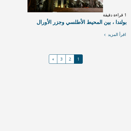
وجزر الأورال
»
3