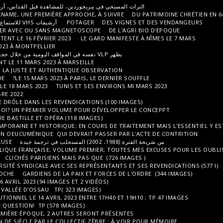
بيريجوردين، للمشاهدة قبل القداس، أرشيف من 2002 إلى 2012. 429 صورة من TP
DE L'ARCHITECTURE CHRÉTIENNE À PANAME, UNE PREMIÈRE APPROCHE, À SU
DE
POTAGER
أرشيفات VHS للاستماع إليها مع سماعات الرأس أو بدونها (المسار 1)
QUELQUES INCLASSABLES À VISIONNER AVEC OU SANS MAGNETOSCOPE
SETE ET LE BASSIN DE THAU MANIFESTENT LE 16 FÉVRIER 2023
LE GARD M
HOMMAGE AUX FEMMES LE 8 MARS 2023 À MONTPELLIER
ولاً (V.2 يتبع)
DU JAPON PAR PER
LES BOUCHES DU RHONE MANIFESTENT LE 11 MARS 2023 À MARSEILLE
DES SAISONNIERS DANS LA VRAIE VIE; LA JUSTE ET AUTHENTIQUE OBSERVA
RÉPONSE 49.3 LE16 MARS À CONCORDE
LE 15 MARS 2023 À PARIS, LE DER
UN RÉSUMÉ D'UN MARIAGE TUNISIEN LE 18 MARS 2023
TUNIS ET SES ENVI
EVOCATIONS TUNISIENNES MI OCTOBRE 2022
LE POLITIQUEMENT INCORRECT OU LE DRÔLE DANS LES REVENDICATIONS (1
CECI EST CE DONC DU N'IMPORTE QUOI? UN PREMIER VOLUME POUR DÉVE
LA RÉPONSE AU 49.3 LE 23 MARS ENTRE BASTILLE ET OPÉRA (118 IMAGES)
ILLUSTRATIONSDE LA NUPES; CONTEMPORAINE ET HISTORIQUE; EN COURS D
SOYONS LOURDES,UNE OBSERVATION OEUCUMÉNIQUE QUI DEVRAIT PASSER
LE 28 MARS 2023, LE TEMPS DE LA PAUSE?
VISUELS SYMBOLIQUES DE LA RÉPUBLIQUE FRANÇAISE; VOLUME PREMIER; 
REVENDICATIONS INTERNATIONALES
CLICHÉS PARISIENS MAIS PAS QUE (7
UNE PREMIÈRE APPROCHE DE LA DIVERSITÉ SYNDICALE AVEC SES REPRÉSENTA
OH TOULOUSE, UNE PREMIERE APPROCHE
GARDIENS DE LA PAIX ET FORC
LA CONTESTATION TOULOUSAINE LE 6 AVRIL 2023 (94 IMAGES ET 2 VIDÉOS)
UNE BELLE VALLÉE DES PYRÉNÉES, LA VALLÉE D'OSSAU TP( 323 IMAGES)
1H30 AUTOUR DU CONSEIL CONSTITUTIONNEL LE 14 AVRIL 2023 ENTRE 17H40
CLIMAT OR NOT CLIMAT, THAT IS THE QUESTION! TP (578 IMAGES)
L'AQUITAINE EN 100 IMAGES, UNE PREMIÈRE ÉPOQUE, 2 AUTRES SERONT PR
LES CASSEROLLES DU POUVOIR?
FIN DE SIÈCLE PAR LE COLLECTIF ZÈBRE 