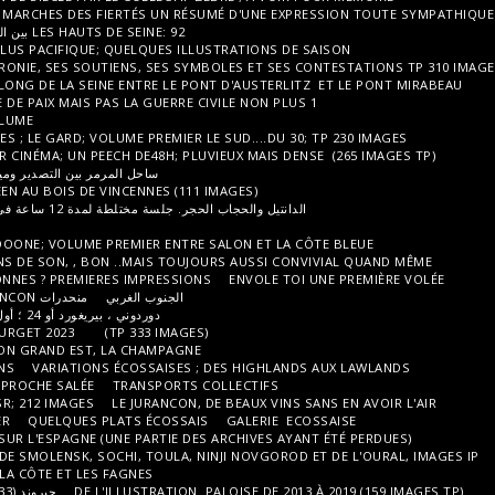
LA DURE LUTTE, ENTRE GAY PRIDE ET MARCHES DES FIERTÉS UN RÉSUMÉ D
LES HAUTS DE SEINE: 92 بين الحداثة والبوكول ، المجلد 1 ، TP (211 صورة)
LE PRINTEMPS UNE EXPLOSION DES PLUS PACIFIQUE; QUELQUES ILLUSTRAT
LA RÉPUBLIQUE EN MARCHE, LA MACRONIE, SES SOUTIENS, SES SYMBOLES
DENTELLES DE PIERRE ET D'ACIER LE LONG DE LA SEINE ENTRE LE PONT D'
LE 94; LE VAL DE MARNE: PREMIER VOLUME
LE 30; ENTRE CAMARGUE ET GARRIGUES ; LE GARD; VOLUME PREMIER LE SUD.
CANNES ET SAINT TROPEZ FONT LEUR CINÉMA; UN PEECH DE48H; PLUVIEUX 
ساحل المرمر بين التصدير وميناء واحد أو أكثر الحجم الأول TP (269 صورة)
AMBIACES DU FESTIVAL WE LOVE GREEN AU BOIS DE VINCENNES (111 IMAGE
. جلسة مختلطة لمدة 12 ساعة في روان في 9 يونيو 2023 ، 280 صورة من TP
LA CHAMPAGNE; PREMIÈRES BULLES
LE 13; LES BOUUUUUUCHES DU RHOOOONE; VOLUME PREMIER ENTRE SALON
GAY PRIDE 2023; PLUS DE CHAR, MOINS DE SON, , BON ..MAIS TOUJOURS 
IMPRESSIONS BRETONNES OU BRETONNES ? PREMIERES IMPRESSIONS
EN
الجنوب الغربي
منحدرات JURANCON ، شرطي ثنائي ؛ صور TP ، 171 صورة
دوردوني ، بيريغورد أو 24 ؛ أول توقع من 1998 إلى 2010 ؛ TP (100 صورة)
ENVOYEZ VOUS EN L'AIR AVEC DU BOURGET 2023 (TP 333 IMAGES)
UNE BULLE INTRODUCTIVE À LA RÉGION GRAND EST, LA CHAMPAGNE
DEUX ROUES DE TOUTES PROPULSIONS
VARIATIONS ÉCOSSAISES ; DES 
LE 44; LA LOIRE ATLANTIQUE, UNE APPROCHE SALÉE
TRANSPORTS COLLEC
LA ROUMANITUDE, PREMIER JET PAR SR; 212 IMAGES
LE JURANCON, DE BEA
COMMENTAIRES ÉCOSSAIS DES POTIER
QUELQUES PLATS ÉCOSSAIS
GA
UN BREF ET UN PEU DÉCALÉ REGARD SUR L'ESPAGNE (UNE PARTIE DES ARCH
AMBIANCES RUSSES DE 2021 ET 2022 DE SMOLENSK, SOCHI, TOULA, NINJI N
UN APPERÇU DE LA BELGIQUE ENTRE LA CÔTE ET LES FAGNES
DE L'ILLUSTRATION PALOIS
جيروند (33)؛ الأرشيف بين عامي 2008 و2015؛ صور TP