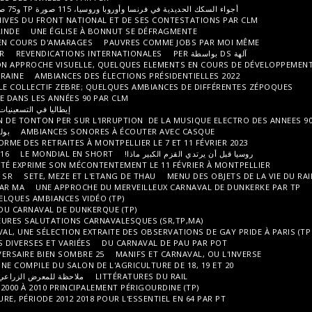
ا، 115 صورة TP و75 صورة IP (في أسفل الصفحة)
أجواء الطريق
NOS AMIS GRANDS ET PETITS
ARCHIVES DU FRONT NATIONAL ET DE SES
UN ARBRE SUR LES HAUTEURS DE LALINDE
UNE ÉGLISE À BONNUT SE DÉ
DES BATEAUX EN VOIS TU EN VOILÀ! EN COURS D'AMARAGES
PAUVRES CO
GROSSE MOBILISATION DU 31 JANVIER
REVENDICATIONS INTERNATIONAL
LE TRAVAIL DANS SA DIVERSITE ET SON APPROCHE VISUELLE, QUELQUES 
RÉACTIONS FACE À LA GUERRE EN UKRAINE
AMBIANCES DES ÉLECTIONS PR
DU CUBA DES ANNÉES 90 PAR CLM
LE COLLECTIF ZEBRE; QUELQUES AMBI
LE CARNAVAL DE VENISE ET DE L'ITALIE DANS LES ANNÉES 90 PAR CLM
إيطاليا في التسعينيات، رؤية رصينة لبعض سائقي السيارات النائمين
L'OEIL ECOUTE SALUE L'OBSERVATION DE TONTON PER SUR L'IRRUPTION D
AMBIANCES SONORES À ÉCOUTER
بولندا ، من المحيط الأطلسي إلى جبال الأورال؟
L'ACTION ANTI RÉFORME DES RETRAITES À MONTPELLIER LE
قليلا من البلجيكية!
بير ماذا!
LE MONDIAL EN SHORT
16 OCTOBRE 2022 UN AUTOMNE CHAUD
INTRODUCTION SÈTOISE
LA RURALITÉ EXPRIME SON MÉCONTENTEMENT LE
LE CARNAVAL DE DUNKERQUE VU PAR SR
SETE, MEZE ET L'ETANG DE THAU
L'OBSERVATION DES CARNAVALEUX PAR MA
UNE APPROCHE DU MERVEILLE
DES AMBIANCES VIDÉO PAR MA
QUELQUES AMBIANCES VIDÉO (TP)
DE LA PANNE A L'OPALE ; EN MARGE DU CARNAVAL DE DUNKERQUE (TP)
L'ÉQUIPE VOUS PRÉSENTE SES MEILLEURES SALUTATIONS CARNAVALESQUES 
DANS LA SÉRIE COSTUMES ET CARNAVAL, UNE SÉLECTION EXTRAITE DES OBS
DU COSTUME EN SITUATION DE FÊTES DIVERSES ET VARIÉES
DU CARNAVAL
25 FÉVRIER 2023 , HOMMAGE À UN ANNIVERSAIRE BIEN SOMBRE
MANIFS E
UNE COMPILE DU SALON DE L'AGRICULTU
مقدمة تونسية لخريف 2022 وربيع 2023
LITTÉRATURES 
ملاحظة للمعرض الزراعي لعام 2023 في تنوعه الإقليمي والدولي (TP)
LA RURALITÉ FRANÇAISE DES ANNÉES 2000 À 2010 PRINCIPALEMENT PÉRIGOU
RURALITÉ, CAMPAGNE ET AGRICULTURE, PÉRIODE 2012 2018 POUR L'ESSENT
FÊTES ET FÉRIAS DU SUD OUEST