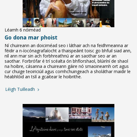
Léamh 6 nóiméad
Go dona mar phoist
Ní chuireann an doiciméad seo i láthair ach na feidhmeanna ar
féidir a n-íocónagrafaíocht a thaispeáint toisc go bhfuil siad ann,
níl ann mar sin ach forbhreathnú ar an saothar seo ar an
saothar. Forbrófar é trí scéalta ón bhfíorshaol, blúiríní de shaol
na hoibre, cásanna a chuireann gáire nó smaoineamh ort agus
cur chuige teoiriciúil agus comhchuingeach a sholáthar maidir le
héabhlóid an tslí a gcaitear le hoibrithe.
Léigh Tuilleadh