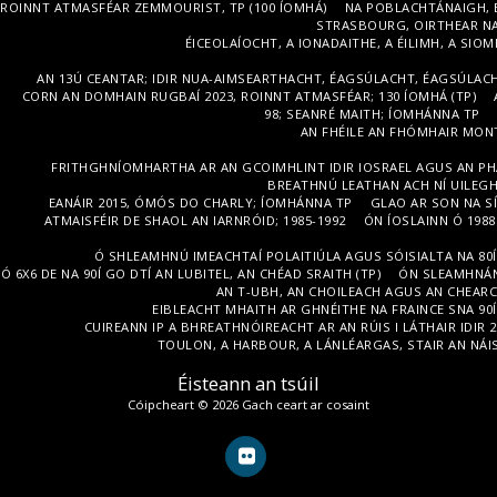
ROINNT ATMASFÉAR ZEMMOURIST, TP (100 ÍOMHÁ)
NA POBLACHTÁNAIGH, 
STRASBOURG, OIRTHEAR NA 
ÉICEOLAÍOCHT, A IONADAITHE, A ÉILIMH, A SIOMB
AN 13Ú CEANTAR; IDIR NUA-AIMSEARTHACHT, ÉAGSÚLACHT, ÉAGSÚLACH
CORN AN DOMHAIN RUGBAÍ 2023, ROINNT ATMASFÉAR; 130 ÍOMHÁ (TP)
98; SEANRÉ MAITH; ÍOMHÁNNA TP
AN FHÉILE AN FHÓMHAIR MONT
FRITHGHNÍOMHARTHA AR AN GCOIMHLINT IDIR IOSRAEL AGUS AN PHAL
BREATHNÚ LEATHAN ACH NÍ UILEGHA
EANÁIR 2015, ÓMÓS DO CHARLY; ÍOMHÁNNA TP
GLAO AR SON NA S
ATMAISFÉIR DE SHAOL AN IARNRÓID; 1985-1992
ÓN ÍOSLAINN Ó 198
Ó SHLEAMHNÚ IMEACHTAÍ POLAITIÚLA AGUS SÓISIALTA NA 80Í
Ó 6X6 DE NA 90Í GO DTÍ AN LUBITEL, AN CHÉAD SRAITH (TP)
ÓN SLEAMHNÁN 
AN T-UBH, AN CHOILEACH AGUS AN CHEARC;
EIBLEACHT MHAITH AR GHNÉITHE NA FRAINCE SNA 90Í
CUIREANN IP A BHREATHNÓIREACHT AR AN RÚIS I LÁTHAIR IDIR 
TOULON, A HARBOUR, A LÁNLÉARGAS, STAIR AN NÁISI
Éisteann an tsúil
Cóipcheart © 2026 Gach ceart ar cosaint