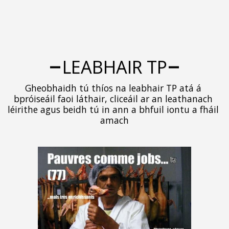
LEABHAIR TP
Gheobhaidh tú thíos na leabhair TP atá á 
bpróiseáil faoi láthair, cliceáil ar an leathanach 
léirithe agus beidh tú in ann a bhfuil iontu a fháil 
amach