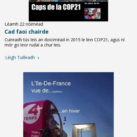
Léamh 22 nóiméad
Cad faoi chairde
Cuireadh tús leis an doiciméad in 2015 le linn COP21, agus ní
mór go leor rudaí a chur leis.
Léigh Tuilleadh