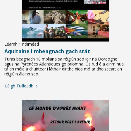
Léamh 1 nóiméad
Aquitaine i mbeagnach gach stát
Turas beagnach 18 mbliana sa réigiún seo idir na Dordogne
agus na Pyrénées Atlantiques go príomha. Ós rud é a ainm nua,
tá an méid a chuirtear i láthair dírithe níos mó ar dheisceart an
réigiúin álainn seo.
Léigh Tuilleadh