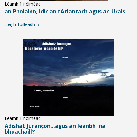
Léamh 1 nóiméad
an Pholainn, idir an tAtlantach agus an Urals
Léigh Tuilleadh
Léamh 1 nóiméad
Adishat Jurançon...agus an leanbh ina
bhuachaill?