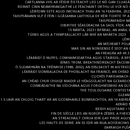
CARTLANNA VHS AR FÉIDIR ÉISTEACHT LEO LE NÓ GAN CLUASÁI
ROINNT CINN NEAMHRANGAITHE LE FÉACHAINT ORTHU LE VCR NÓ 
LÉIRÍONN SETE AGUS IMCHUACH THAU AN 16 FEABHRA, 202
TAISPEÁNANN VLP É FÉIN I GCÁSANNA LAETHÚLA DE RÉIR TOIRTE TP AR
TAISPEÁNFAIDH NA
OIBRITHE SÉASÚRACHA SA SAOL FÍOR;
15 MÁRTA, 2023 I BPÁRAS, AN ANÁIL
TÚINIS AGUS A THIMPEALLACHT LÁR MHÍ AN MHÁRTA 2023
LÉIR
AN MÍCHEART POLA
MAR SIN AN NONSENSE É SEO? AN
AN FREAGRA AR 49.3
LÉARÁIDÍ Ó NUPES; COMHAIMSEARTHA AGUS STAIRIÚIL; Á BP
BÍMIS TROM, BREATHNÓIREACHT ÉACÚIM
Ó SLEAMHNÁN NA TRÉIMHSE (1988, 2002), AN EIBLEACHT IN AISTRI
LÉARÁIDÍ SIOMBALACHA DE PHOBLACHT NA FRAINCE; AN CHÉAD
CLICHÉS PARISIANACH 
AN CHÉAD CHUR CHUIGE MAIDIR LE HÉAGSÚLACHT NA GCEARDCH
COIMEÁDAITHE NA SÍOCHÁNA AGUS FORGHNÍOMHÚ AN DLÍ 
THE TOULOUSAINE CONTESTAT
GLEANN
1.5 UAIR AN CHLOIG THART AR AN GCOMHAIRLE BUNREACHTÚIL AN 14 AIBREÁN
AERÁID 
BEIDH AQUITAINE I 1
FIN DE SIÈCLE LEIS AN NGRÚPA ZÈBRE; A FHEI
AN STREACHAILT CHRUA IDIR GAY PRIDE AGU
LES HAUTS DE SEINE: AN 92 IDIR AN NUA-AOISEACHAS
EARRAIGH PLÉA