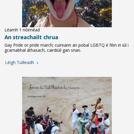
Léamh 1 nóiméad
An streachailt chrua
Gay Pride or pride march; cuireann an pobal LGBTQ é féin in iúl i
gcarnabhal áthasach, cairdiúil gan srian.
Léigh Tuilleadh