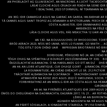
AN PHOBLACHT AG GLUAISEACHT, AN MACRONIE, A LUCHT TACAÍOCHTA,
LÁSAÍ CLOICHE AGUS CRUACH AR FEADH NA SEINE IDI
1 BEALTAINE, 2023 STOIRMIÚIL; NÍ TEARMANN NA
AN 30Ú; IDIR CAMARGUE AGUS NA GARRAÍ; AN GARDA; IMLEABHAR AR DTÚ
TÁ CANNES AGUS SAINT TROPEZ AG DÉANAMH A BPICTIÚRLANN; PEECH DE 48
CÓSTA ALABASTER, IDIR ONNMHAIRIÚ AGU
AMBIENCES NA FÉILE G
LÁSA CLOICHE AGUS VEIL; RÁS MEASCTHA 12 UAIR AN C
AN 13Ú; NA BOUUUUUCHES OF RHOOOOONE; TOIRT
BRÓD AERACH 2023; NÍOS MÓ UMAR, NÍOS LÚ FUAIME, GO MAITH ...
TÓG EITILT DON CHÉAD UAIR
IMPRISEAN BRIOTÁINISE NÓ BRI
NA 
DORDOGNE, PÉRIGORD NÓ 24; AN CHÉAD RÉ
TÉIGH CHUIG NA SPÉARTHA LE BOURGET 2023 (ÍOMHÁNNA TP 333)
BO
ÉAGSÚLACHTAÍ ALBANACHA; Ó NA HARDLANDS GO DTÍ AN DLÍ
DHÁ 
AN 44; AN LOIRE ATLANTIQUE, CUR CHUIGE GOIRT
JURANCON, FÍO
LA ROUMANITUDE, AN CHÉAD DRÉACHT LE SR; 212 PICTIÚIR
TRÁCHTAIRÍ ALBANACHA NA GCATÁNACH
SRACFHÉACHAINT GHAIR
ATMAISFÉIR NA RÚISE 2021 AGUS 2022 Ó SMOLENSK, SOCHI, 
FORBHREATHNÚ AR AN MBEILG IDIR AN CÓSTA AGUS NA HEAN
GIRONDE 
AN 64; NA PYRÉNÉES ATLANTIQUES IDIR 2009 AGUS 2
ÓMÓS DO CHEILIÚRADH NA DAONNACHTA, EAGRÁIN 2017, 19, 21... AR FEITHE
LÉIRIÚ AR AN BHFRONTA 
AGHAIDH NÁISIÚNTA NA 90Í AGUS N
AN PÁIRTÍ SÓISIALACH, A IONADAITHE STAIRIÚLA; TP (150 ÍOMHÁ)