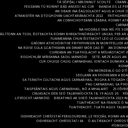
TÁ SÉIPÉAL I MBONNUT SCOILTE
CRANN 
FEICEANN TÚ ROINNT BÁD ANSEO! AG CUR
BANDIA DS LE PE
AN OBAIR INA ÉAGSÚLACHT AGUS A CHUR C
ATMAISFÉIR NA DTOGHCHÁN UACHTARÁNACHTA 2022
FRITHGHNÍ
AN COMHCHOITEANN SÉABRA; ROINNT ATM
CARNAB
NA HIODÁILE SNA 90Í, FÍS 
ÁILTÍONN AN TSÚIL ÉISTEACHTA ROIMH BHREATHNÓIREACHT UNCAIL PER AR 
FUAIMEANNA CHUN ÉISTEACHT LEO LE CLUASÁ
GNÍOMH ATHCHÓIRITHE FRITHPHINSIN IN MONTPELLIER AN
NA RÚISE SULA GCAITHEANN AN DWARF MÓR CAD É!
AN DOMHAN
CUIREANN AN TUATHÚLACHT A MÍSHÁSTACHT IN
ROGHCHLÁR MÍREANNA SAOIL IARNRÓID
SETE, MEZE AGUS AN
CUR CHUIGE CHUIG CARNABHAIL IONTACH DUNKIRK A
ROINN
ÓN MIONDEALÚ GO DTÍ 
SEOLANN AN FHOIREANN A BEAN
SA TSRAITH CULTACHA AGUS CARNABHAIL, ROGHA A TÓGADH Ó
PAU CARNABHAIL SA PH
TAISPEÁNTAIS AGUS CARNABHAIL, NÓ A MHALAIRT
25 FÉVRI
CNUASACH DEN SEÓ TALMHAÍOCHTA 18, 19 AGUS 20
RÉ
LITRÍOCHT IARNRÓID
BREATHNÚ AR SHEÓ TALMHAÍOCHTA 2023 INA
TUAITHEACHT NA FRAINCE Ó N
TUAITHEACHT, TUATH AGUS TALMHA
OIDHREACHT CHRÍOSTAÍ PERIGOURDINE, LE FEICEÁIL ROIMH AN A
OIDHREACHT CHRÍOSTAÍ I 64
Ó AILTIREACHT CHRÍOS
FÍONGHOI