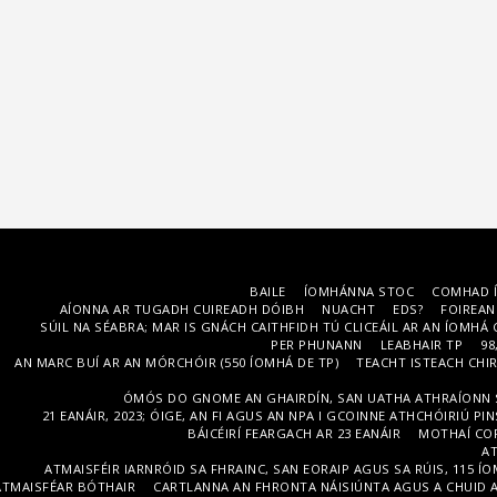
BAILE
ÍOMHÁNNA STOC
COMHAD Í
AÍONNA AR TUGADH CUIREADH DÓIBH
NUACHT
EDS?
FOIREAN
SÚIL NA SÉABRA; MAR IS GNÁCH CAITHFIDH TÚ CLICEÁIL AR AN ÍOMHÁ
PER PHUNANN
LEABHAIR TP
98
AN MARC BUÍ AR AN MÓRCHÓIR (550 ÍOMHÁ DE TP)
TEACHT ISTEACH CHIR
ÓMÓS DO GNOME AN GHAIRDÍN, SAN UATHA ATHRAÍONN SÉ
21 EANÁIR, 2023; ÓIGE, AN FI AGUS AN NPA I GCOINNE ATHCHÓIRIÚ PIN
BÁICÉIRÍ FEARGACH AR 23 EANÁIR
MOTHAÍ CO
AT
ATMAISFÉIR IARNRÓID SA FHRAINC, SAN EORAIP AGUS SA RÚIS, 115 Í
ATMAISFÉAR BÓTHAIR
CARTLANNA AN FHRONTA NÁISIÚNTA AGUS A CHUID A