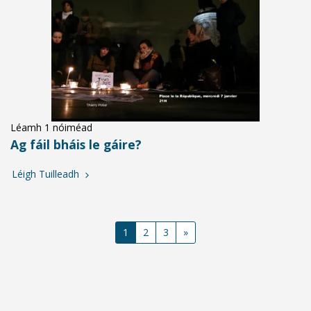
Léamh 1 nóiméad
Ag fáil bháis le gáire?
Léigh Tuilleadh
1
2
3
»