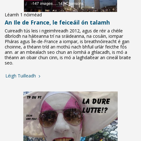
Léamh 1 nóiméad
An Ile de France, le feiceáil ón talamh
Cuireadh tús leis i ngeimhreadh 2012, agus de réir a chéile
díbríodh na háiteanna trí na sráideanna, na cosáin, iompar
Pháras agus Île-de-France a iompar, is breathnóireacht é gan
choinne, a théann tríd an mothú nach bhfuil urlár feicthe fós
ann. ar an mbealach seo chun an íomhá a ghlacadh, is mó a
théann an obair chun cinn, is mó a laghdaítear an cineál braite
seo.
Léigh Tuilleadh