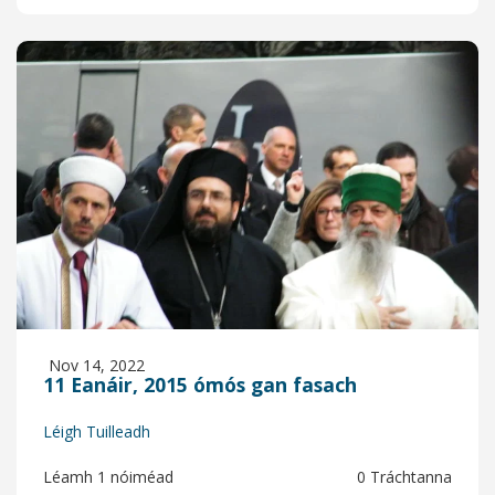
Nov 14, 2022
11 Eanáir, 2015 ómós gan fasach
Léigh Tuilleadh
Léamh 1 nóiméad
0 Tráchtanna