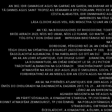
AN 30Ú; IDIR CAMARGUE AGUS NA GARRAÍ; AN GARDA; IMLEABHAR AR DTÚ
TÁ CANNES AGUS SAINT TROPEZ AG DÉANAMH A BPICTIÚRLANN; PEECH DE 48
CÓSTA ALABASTER, IDIR ONNMHAIRIÚ AGU
AMBIENCES NA FÉILE G
LÁSA CLOICHE AGUS VEIL; RÁS MEASCTHA 12 UAIR AN C
AN 13Ú; NA BOUUUUUCHES OF RHOOOOONE; TOIRT
BRÓD AERACH 2023; NÍOS MÓ UMAR, NÍOS LÚ FUAIME, GO MAITH ...
TÓG EITILT DON CHÉAD UAIR
IMPRISEAN BRIOTÁINISE NÓ BRI
NA 
DORDOGNE, PÉRIGORD NÓ 24; AN CHÉAD RÉ
TÉIGH CHUIG NA SPÉARTHA LE BOURGET 2023 (ÍOMHÁNNA TP 333)
BO
ÉAGSÚLACHTAÍ ALBANACHA; Ó NA HARDLANDS GO DTÍ AN DLÍ
DHÁ 
AN 44; AN LOIRE ATLANTIQUE, CUR CHUIGE GOIRT
JURANCON, FÍO
LA ROUMANITUDE, AN CHÉAD DRÉACHT LE SR; 212 PICTIÚIR
TRÁCHTAIRÍ ALBANACHA NA GCATÁNACH
SRACFHÉACHAINT GHAIR
ATMAISFÉIR NA RÚISE 2021 AGUS 2022 Ó SMOLENSK, SOCHI, 
FORBHREATHNÚ AR AN MBEILG IDIR AN CÓSTA AGUS NA HEAN
GIRONDE 
AN 64; NA PYRÉNÉES ATLANTIQUES IDIR 2009 AGUS 2
ÓMÓS DO CHEILIÚRADH NA DAONNACHTA, EAGRÁIN 2017, 19, 21... AR FEITHE
LÉIRIÚ AR AN BHFRONTA 
AGHAIDH NÁISIÚNTA NA 90Í AGUS N
AN PÁIRTÍ SÓISIALACH, A IONADAITHE STAIRIÚLA; TP (150 ÍOMHÁ)
ROINNT ATMASFÉAR ZEMMOURIST, TP (100 ÍOMHÁ)
NA POBLACHTÁNAIGH, 
STRASBOURG, OIRTHEAR NA 
ÉICEOLAÍOCHT, A IONADAITHE, A ÉILIMH, A SIOMB