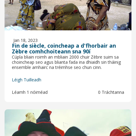
Jan 18, 2023
Fin de siècle, coincheap a d'fhorbair an
Zèbre comhchoiteann sna 90í
Cúpla bliain roimh an mbliain 2000 chuir Zèbre suim sa
choincheap seo agus blianta fada ina dhiaidh sin tháinig
ensemble amhairc na tréimhse seo chun cinn.
Léigh Tuilleadh
Léamh 1 nóiméad
0 Tráchtanna