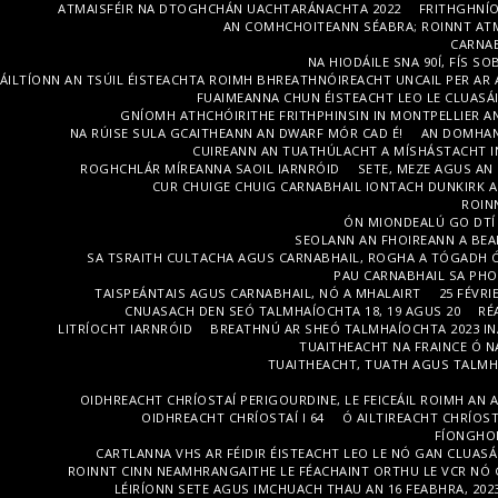
ATMAISFÉIR NA DTOGHCHÁN UACHTARÁNACHTA 2022
FRITHGHNÍ
AN COMHCHOITEANN SÉABRA; ROINNT ATM
CARNAB
NA HIODÁILE SNA 90Í, FÍS 
ÁILTÍONN AN TSÚIL ÉISTEACHTA ROIMH BHREATHNÓIREACHT UNCAIL PER AR 
FUAIMEANNA CHUN ÉISTEACHT LEO LE CLUASÁ
GNÍOMH ATHCHÓIRITHE FRITHPHINSIN IN MONTPELLIER AN
NA RÚISE SULA GCAITHEANN AN DWARF MÓR CAD É!
AN DOMHAN
CUIREANN AN TUATHÚLACHT A MÍSHÁSTACHT IN
ROGHCHLÁR MÍREANNA SAOIL IARNRÓID
SETE, MEZE AGUS AN
CUR CHUIGE CHUIG CARNABHAIL IONTACH DUNKIRK A
ROINN
ÓN MIONDEALÚ GO DTÍ 
SEOLANN AN FHOIREANN A BEAN
SA TSRAITH CULTACHA AGUS CARNABHAIL, ROGHA A TÓGADH Ó
PAU CARNABHAIL SA PH
TAISPEÁNTAIS AGUS CARNABHAIL, NÓ A MHALAIRT
25 FÉVRI
CNUASACH DEN SEÓ TALMHAÍOCHTA 18, 19 AGUS 20
RÉ
LITRÍOCHT IARNRÓID
BREATHNÚ AR SHEÓ TALMHAÍOCHTA 2023 INA
TUAITHEACHT NA FRAINCE Ó N
TUAITHEACHT, TUATH AGUS TALMHA
OIDHREACHT CHRÍOSTAÍ PERIGOURDINE, LE FEICEÁIL ROIMH AN A
OIDHREACHT CHRÍOSTAÍ I 64
Ó AILTIREACHT CHRÍOS
FÍONGHOI
CARTLANNA VHS AR FÉIDIR ÉISTEACHT LEO LE NÓ GAN CLUASÁI
ROINNT CINN NEAMHRANGAITHE LE FÉACHAINT ORTHU LE VCR NÓ 
LÉIRÍONN SETE AGUS IMCHUACH THAU AN 16 FEABHRA, 202