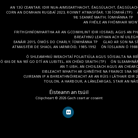
AN 13Ú CEANTAR; IDIR NUA-AIMSEARTHACHT, ÉAGSÚLACHT, ÉAGSÚLACH
CORN AN DOMHAIN RUGBAÍ 2023, ROINNT ATMASFÉAR; 130 ÍOMHÁ (TP)
98; SEANRÉ MAITH; ÍOMHÁNNA TP
AN FHÉILE AN FHÓMHAIR MONT
FRITHGHNÍOMHARTHA AR AN GCOIMHLINT IDIR IOSRAEL AGUS AN PHAL
BREATHNÚ LEATHAN ACH NÍ UILEGHA
EANÁIR 2015, ÓMÓS DO CHARLY; ÍOMHÁNNA TP
GLAO AR SON NA S
ATMAISFÉIR DE SHAOL AN IARNRÓID; 1985-1992
ÓN ÍOSLAINN Ó 198
Ó SHLEAMHNÚ IMEACHTAÍ POLAITIÚLA AGUS SÓISIALTA NA 80Í
Ó 6X6 DE NA 90Í GO DTÍ AN LUBITEL, AN CHÉAD SRAITH (TP)
ÓN SLEAMHNÁN 
AN T-UBH, AN CHOILEACH AGUS AN CHEARC;
EIBLEACHT MHAITH AR GHNÉITHE NA FRAINCE SNA 90Í
CUIREANN IP A BHREATHNÓIREACHT AR AN RÚIS I LÁTHAIR IDIR 
TOULON, A HARBOUR, A LÁNLÉARGAS, STAIR AN NÁISI
Éisteann an tsúil
Cóipcheart © 2026 Gach ceart ar cosaint