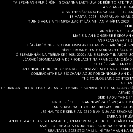
TAISPEÁNANN VLP É FÉIN I GCÁSANNA LAETHÚLA DE RÉIR TOIRTE TP AR
TAISPEÁNFAIDH NA
OIBRITHE SÉASÚRACHA SA SAOL FÍOR;
15 MÁRTA, 2023 I BPÁRAS, AN ANÁIL
TÚINIS AGUS A THIMPEALLACHT LÁR MHÍ AN MHÁRTA 2023
LÉIR
AN MÍCHEART POLA
MAR SIN AN NONSENSE É SEO? AN
AN FREAGRA AR 49.3
LÉARÁIDÍ Ó NUPES; COMHAIMSEARTHA AGUS STAIRIÚIL; Á BP
BÍMIS TROM, BREATHNÓIREACHT ÉACÚIM
Ó SLEAMHNÁN NA TRÉIMHSE (1988, 2002), AN EIBLEACHT IN AISTRI
LÉARÁIDÍ SIOMBALACHA DE PHOBLACHT NA FRAINCE; AN CHÉAD
CLICHÉS PARISIANACH 
AN CHÉAD CHUR CHUIGE MAIDIR LE HÉAGSÚLACHT NA GCEARDCH
COIMEÁDAITHE NA SÍOCHÁNA AGUS FORGHNÍOMHÚ AN DLÍ 
THE TOULOUSAINE CONTESTAT
GLEANN
1.5 UAIR AN CHLOIG THART AR AN GCOMHAIRLE BUNREACHTÚIL AN 14 AIBREÁN
AERÁID 
BEIDH AQUITAINE I 1
FIN DE SIÈCLE LEIS AN NGRÚPA ZÈBRE; A FHEI
AN STREACHAILT CHRUA IDIR GAY PRIDE AGU
LES HAUTS DE SEINE: AN 92 IDIR AN NUA-AOISEACHAS
EARRAIGH PLÉA
AN PHOBLACHT AG GLUAISEACHT, AN MACRONIE, A LUCHT TACAÍOCHTA,
LÁSAÍ CLOICHE AGUS CRUACH AR FEADH NA SEINE IDI
1 BEALTAINE, 2023 STOIRMIÚIL; NÍ TEARMANN NA