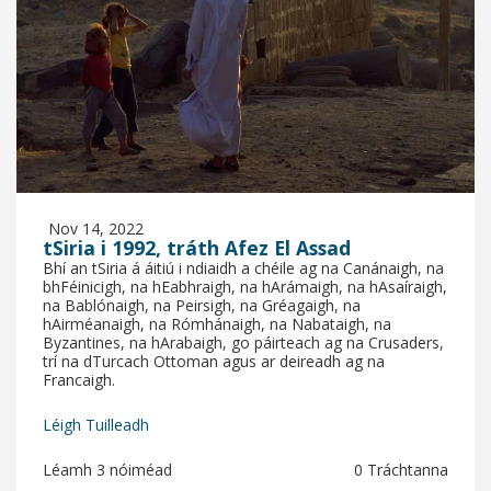
Nov 14, 2022
tSiria i 1992, tráth Afez El Assad
Bhí an tSiria á áitiú i ndiaidh a chéile ag na Canánaigh, na
bhFéinicigh, na hEabhraigh, na hArámaigh, na hAsaíraigh,
na Bablónaigh, na Peirsigh, na Gréagaigh, na
hAirméanaigh, na Rómhánaigh, na Nabataigh, na
Byzantines, na hArabaigh, go páirteach ag na Crusaders,
trí na dTurcach Ottoman agus ar deireadh ag na
Francaigh.
Léigh Tuilleadh
Léamh 3 nóiméad
0 Tráchtanna