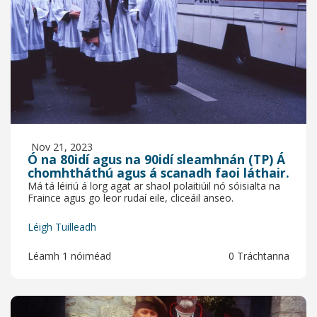
Nov 21, 2023
Ó na 80idí agus na 90idí sleamhnán (TP) Á
chomhtháthú agus á scanadh faoi láthair.
Má tá léiriú á lorg agat ar shaol polaitiúil nó sóisialta na
Fraince agus go leor rudaí eile, cliceáil anseo.
Léigh Tuilleadh
Léamh 1 nóiméad
0 Tráchtanna