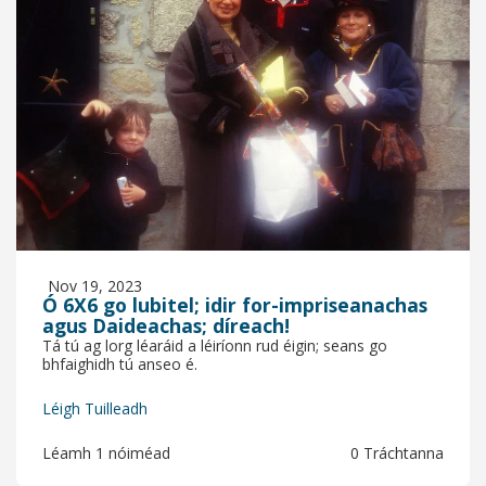
Nov 19, 2023
Ó 6X6 go lubitel; idir for-impriseanachas
agus Daideachas; díreach!
Tá tú ag lorg léaráid a léiríonn rud éigin; seans go
bhfaighidh tú anseo é.
Léigh Tuilleadh
Léamh 1 nóiméad
0 Tráchtanna