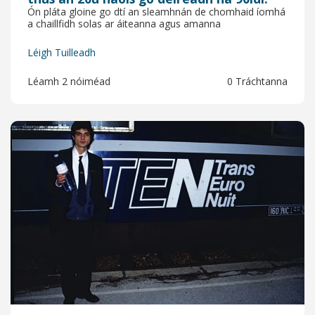
Ón pláta gloine go dtí an sleamhnán de chomhaid íomhá
a chaillfidh solas ar áiteanna agus amanna
Léigh Tuilleadh
Léamh 2 nóiméad
0 Tráchtanna