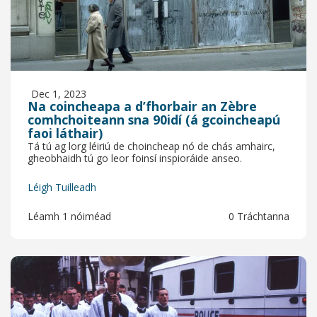
Dec 1, 2023
Na coincheapa a d’fhorbair an Zèbre
comhchoiteann sna 90idí (á gcoincheapú
faoi láthair)
Tá tú ag lorg léiriú de choincheap nó de chás amhairc,
gheobhaidh tú go leor foinsí inspioráide anseo.
Léigh Tuilleadh
Léamh 1 nóiméad
0 Tráchtanna