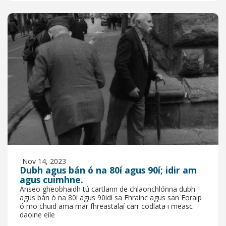
Nov 14, 2023
Dubh agus bán ó na 80í agus 90í; idir am
agus cuimhne.
Anseo gheobhaidh tú cartlann de chlaonchlónna dubh
agus bán ó na 80í agus 90idí sa Fhrainc agus san Eoraip
ó mo chuid ama mar fhreastalaí carr codlata i measc
daoine eile