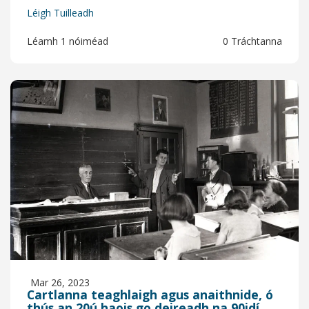
Léigh Tuilleadh
Léamh 1 nóiméad
0 Tráchtanna
Mar 26, 2023
Cartlanna teaghlaigh agus anaithnide, ó
thús an 20ú haois go deireadh na 90idí.