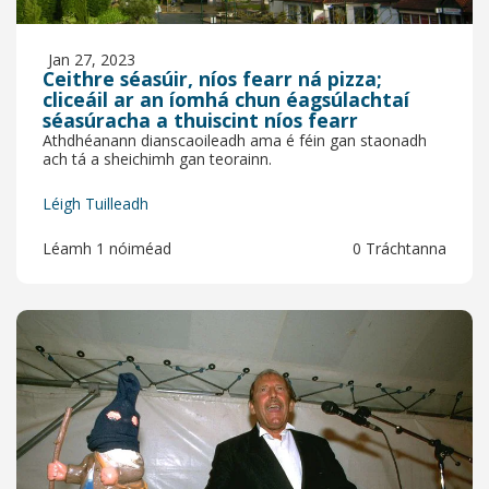
Jan 27, 2023
Ceithre séasúir, níos fearr ná pizza;
cliceáil ar an íomhá chun éagsúlachtaí
séasúracha a thuiscint níos fearr
Athdhéanann dianscaoileadh ama é féin gan staonadh
ach tá a sheichimh gan teorainn.
Léigh Tuilleadh
Léamh 1 nóiméad
0 Tráchtanna