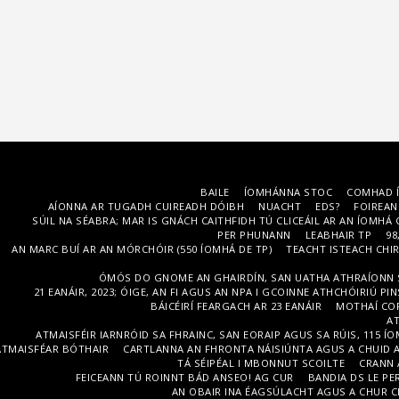
BAILE
ÍOMHÁNNA STOC
COMHAD Í
AÍONNA AR TUGADH CUIREADH DÓIBH
NUACHT
EDS?
FOIREAN
SÚIL NA SÉABRA; MAR IS GNÁCH CAITHFIDH TÚ CLICEÁIL AR AN ÍOMHÁ
PER PHUNANN
LEABHAIR TP
98
AN MARC BUÍ AR AN MÓRCHÓIR (550 ÍOMHÁ DE TP)
TEACHT ISTEACH CHIR
ÓMÓS DO GNOME AN GHAIRDÍN, SAN UATHA ATHRAÍONN SÉ
21 EANÁIR, 2023; ÓIGE, AN FI AGUS AN NPA I GCOINNE ATHCHÓIRIÚ PIN
BÁICÉIRÍ FEARGACH AR 23 EANÁIR
MOTHAÍ CO
AT
ATMAISFÉIR IARNRÓID SA FHRAINC, SAN EORAIP AGUS SA RÚIS, 115 Í
ATMAISFÉAR BÓTHAIR
CARTLANNA AN FHRONTA NÁISIÚNTA AGUS A CHUID A
TÁ SÉIPÉAL I MBONNUT SCOILTE
CRANN 
FEICEANN TÚ ROINNT BÁD ANSEO! AG CUR
BANDIA DS LE PE
AN OBAIR INA ÉAGSÚLACHT AGUS A CHUR C