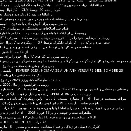
سیج بزرگ 31 دی
اثر در تنوع و رویکرد بصری آن، برخی از عناصر در دست توسعه است
ست جمهوری 2022
واکنش ها به جنگ اوکراین
جمع گورخر؛ فضاهایی از دوران مختلف
کوبا از دهه 90 توسط CLM
کارناوال ونیز و ایتالیا در دهه 90 توسط CLM
از ایتالیا در دهه 90، یک دید هوشیارانه از برخی از خدمه ماشین خواب
شنونده از مشاهدات عمو پر در مورد هجوم موسیقی الکترو در دهه 90 استقبال می کند.
مناظر صوتی برای گوش دادن با هدفون
لهستان، از اقیانوس اطلس تا اورال؟
اقدام ضد اصلاحات بازنشستگی در مونپلیه در 7 و 11 فوریه 2023
کمی بلژیکی!
سیه قبل از اینکه کوتوله بزرگ بپوشد چه!
دنیا در شلوارک
16 اکتبر 2022 یک پاییز گرم
 مونپلیه ابراز می کند
معرفی SÈTE
منوی موارد زندگی راه آهن
و
کارناوال دانکرک توسط SR
رویکردی به کارناوال شگفت انگیز دانکرک توسط تی پی
ه مردم کارناوال توسط من
برخی فضاهای ویدیویی (TP)
فضاهای ویدیویی توسط من
از شکست تا عقیق. در حاشیه کارناوال دانکرک (TP)
این تیم بهترین تبریک های کارناوال خود را برای شما ارسال می کند (SR، TP، MA)
ده‌ای برگرفته از مشاهدات غرور همجنس‌گرایان در پاریس (TP
پائو کارناوال در هر گلدان
لباس برای جشن های مختلف و متنوع
تظاهرات و کارناوال یا برعکس
تلفیقی از نمایش کشاورزی 18، 19 و 20
یک مقدمه تونس برای پاییز 2022 و بهار 2023
ادبیات ریلی
مشاهده نمایشگاه کشاورزی 2023 در تنوع منطقه ای و بین المللی آن (TP)
روستایی فرانسوی از سال 2000 تا 2010، عمدتاً PÉRIGORD (TP)
64 توسط PT
جشنواره ها و فستیوال ها در جنوب غربی
قبل از توده، بایگانی از 2002 تا 2012. 429 تصویر از TP
از معماری مسیحی تا پاناما، اولین رویکردی که باید دنبال شود
باغ های انگور و انگور چین
ت
آرشیو VHS برای گوش دادن با یا بدون هدفون (تراک 1)
از کشاورزی ارگانیک قدیمی
بندی برای تماشا با یا بدون ضبط کننده ویدیو
تظاهرات LEGARD در NÎMES در 7 مارس
ست و حوضه تاو در 16 فوریه 2023
ادای احترام به زنان در 8 مارس 2023 در مونپلیه
از ژاپن توسط PER
تظاهرات BOUCHES DU RHONE در 11 مارس 2023 در مارسی
لی در زندگی واقعی؛ مشاهده منصفانه و معتبر
15 مارس 2023 در پاریس، آخرین نفس؟