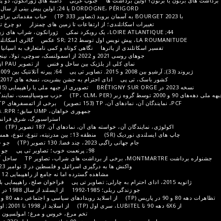
ین برداشت ها
جنوب غربی
دامنه های ژورانکون، دو پلیس. تصاویر تی پی، 171 تصویر
DORDOGNE، PÉRIGORD یا 24; اولین پیش بینی از سال 1998 تا 2010. TP (100 تصویر)
حباب مقدماتی برای منطقه GRAND EST، شامپاین
ت اسکاتلندی؛ از ارتفاعات تا زمین های چمنزار
دو چرخ تمام محرکه
حمل و نقل جمعی
ژورانکون، شراب های زیبا بدون اینکه چنین به نظر برسد
 عکس
گالری اسکاتلند
برخی از غذاهای اسکاتلندی
تلندی از پاترها
نگاهی کوتاه و کمی نامتعارف به اسپانیا (بخشی از آرشیو گم شده است)
 2021 و 2022 از اسمولنسک، سوچی، تولا، نینجی نووگورود و اورال، تصاویر IP
نمای کلی از بلژیک بین ساحل و فنس
از تصویر PAU از 2013 تا 2019 (159 تصویر TP)
64; پیرنه آتلانتیک بین 2009 و 2019؛ خلاصه مقدماتی (TP)
 تی پی
ادای احترام به جشن بشریت، نسخه های 2017، 19، 21... در انتظار 2023 (TP)
تصویری از جبهه ملی یا راهپیمایی (2015-2023)؛ 135 عکس از تی پی
حزب سوسیالیست، نمایندگان تاریخی آن؛ TP (150 تصویر)
برخی از اتمسفرهای ZEMMOURIST، TP (100 تصویر)
جمهوری خواهان، UMP سابق؛ RPR..تصاویر TP
منطقه گراند است
استراسبورگ، شرق فرانسه، اروپای مرکزی و غرب شرق
ن آن، خواسته های آن، نمادهای آن. 187 تصویر (TP)
مقدمه های ایرلندی; توسط SR
نوردیک (SR)
منطقه 13؛ بین مدرنیته، تنوع، تنوع، همسایگی; حجم 1، 213 تصویر (TP)
جام جهانی راگبی 2023، چند فضا; 130 تصویر (TP)
جو جام جهانی 2022 (تصاویر تی پی)
98; پرنعمت خوب؛ تصاویر تی پی
جو جام جهانی 2018; تصاویر تی پی
ساحل آمیتیست، بین 11 و 66 و پرپینیان
واکنش ها به درگیری اسرائیل و فلسطین در 3 نوامبر 2023 در پاریس (50 تصویر تی پی)
مشاهده گسترده اما نه جامع از راهپیمایی 12 نوامبر 2023 (111 تصویر از TP)
فراخوان صلح، راهپیمایی با الهام از هنر در 19 نوامبر 2023
جو زندگی ریلی؛ 1985-1992
از ایسلند از سال 1988 در نگاتیو سیاه و سفید و رنگی (TP)
از اسلاید رویدادهای سیاسی و اجتماعی دهه 80 و 90، اولین اسکن (تصاویر تی پی)
از اسلاید از 1998 تا 2001; اولین پیش نویس (115 تصویر TP)
تخم مرغ، خروس و مرغ؛ امولسیون 1998 در حاشیه جام جهانی (TP)