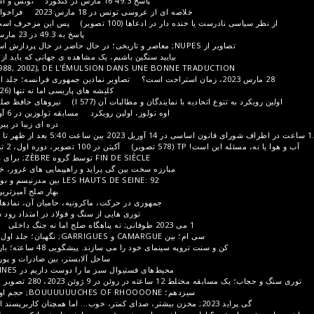
پاسخ 49.3 16 مارس در کنکورد
تونس و اطراف آن در اواسط مارس 2023
خلاصه ای از عروسی تونس در 18 مارس 2023
فراخوان های تونس اواسط اکتبر 2022
 دار در ادعاها (100 تصویر)
پس این مزخرف است؟ جلد اول برای توسعه مفهوم
پاسخ به 49.3 در 23 مارس بین باستیل و اپرا (118 تصویر)
بیایید سنگین باشیم، یک مشاهده ی جهانی که باید از طریق عمل پشیمانی انجام شود
DE LA DIAPO D'ÉPOQUE ( 1988, 2002), DE L'ÉMULSION DANS UNE BONNE TR
تصاویر نمادین جمهوری فرانسه؛ جلد اول؛ بابت حذفیات پوزش میطلبم
کلیشه های پاریسی اما نه تنها (726 تصویر)
ادعاهای بین المللی
 با نمایندگان و مطالبات آن (577 I)
نیروهای حافظ صلح و نیروی انتظامی (344 تصویر)
اوه تولوز، اولین رویکرد
مسابقه تولوزین در 6 آوریل 2023 (94 تصویر و 2 ویدیو)
دره ای زیبا در پیرنه، دره اوسائو TP (323 تصویر)
صویر)
آکیتن در 100 تصویر، دوره اول، 2 تصویر دیگر حضور خواهند داشت
FIN DE SIÈCLE توسط گروه ZÈBRE; برای دیدن حافظه
دیگ های قدرت؟
مبارزه سخت بین گی پراید و راهپیمایی های غرور، خلاصه ای از بیان بسیار دلسوزانه
LES HAUTS DE SEINE: 92 بین مدرنیسم و ​​بوکلیسم، جلد 1، TP (211 تصویر)
بهار صلح آمیزترین انفجار. برخی از تصاویر فصلی
جمهوری در حرکت، ماکرونیه، حامیان آن، نمادها و اعتراضات آن تصاویر TP 310
توری هایی از سنگ و فولاد در امتداد رود سن بین پل آسترلیتز و پل میرابو.
1 می 2023 طوفانی; نه پناهگاه صلح اما نه جنگ داخلی
94; VAL DE MARNE: جلد اول
 CAMARGUE و GARRIGUES; نگهبان؛ جلد اول جنوب ....از 30; تصاویر TP 230
 سینمای خود را می سازند. پیشگویی 48 ساعته؛ بارانی اما متراکم (265 تصویر TP)
ساحل آلابستر، بین صادرات و پورت(ها) جلد اول TP (269 تصویر)
محیط‌های فستیوال سبز ما را دوست داریم در BOIS DE VINCENNES (111 تصویر)
202، 280 تصویر از TP
شامپاین؛ اولین حباب ها
سیزدهم؛ BOUUUUUUCHES OF RHOOOONE; حجم اولیه بین اتاق نشیمن و ساحل آبی
برای اولین بار پرواز کنید