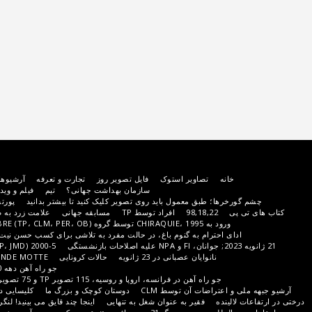
ویر استوک
فایل تصویر روز
تجارت و تعرفه
آرشیوها
مهمانان دعوت شده
اخبار
سازمان بهداشت جهانی؟
تیم
فیلم و ویدیو
سوالات متداول
مخاطب
معمول باید روی تصویر کلیک کنید تا بیشتر بدانید
پورتفولیوی سست
پورتفولیو PER
98,
افراد توسط TP
مسابقه جهانی
علامت زرد به صورت عمده (550 تصویر از TP)
پایان دهه 90 قرن گورخر
وم باغ، در حالت مفرد به تلاشی برای کسب حسن نیت TP تبدیل می شود، اما همچنین
2000-5 (PER، CLM، TP، JMD)
سال خرگوش
 عصبانی در 23 ژانویه
حالات کرونایی
LA GRANDE MOTTE از غروب آفتاب تا شیب
جو راه آهن دهه 90 BY PER
سفید سفید است
فرانسه، اروپا و روسیه، 115 تصویر TP و 75 تصویر IP (در پایین صفحه)
جو جاده
آن توسط CLM
دوستان کوچک و بزرگ ما
کلیسایی در BONNUT یکپارچه شده است
یر به عنوان شغل به تنهایی
اینجا چند قایق می بینید! لنگر انداختن
الهه DS توسط PER