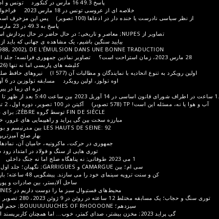
پاسخ 49.3 16 مارس در کنکورد
تونس و اطراف آن در اواسط مارس 2023
خلاصه ای از عروسی تونس در 18 مارس 2023
فراخوان های تونس اواسط اکتبر 2022
 دار در ادعاها (100 تصویر)
پس این مزخرف است؟ جلد اول برای توسعه مفهوم
پاسخ به 49.3 در 23 مارس بین باستیل و اپرا (118 تصویر)
بیایید سنگین باشیم، یک مشاهده ی جهانی که باید از طریق عمل پشیمانی انجام شود
DE LA DIAPO D'ÉPOQUE ( 1988, 2002), DE L'ÉMULSION DANS UNE BONNE TR
تصاویر نمادین جمهوری فرانسه؛ جلد اول؛ بابت حذفیات پوزش میطلبم
کلیشه های پاریسی اما نه تنها (726 تصویر)
ادعاهای بین المللی
 با نمایندگان و مطالبات آن (577 I)
نیروهای حافظ صلح و نیروی انتظامی (344 تصویر)
اوه تولوز، اولین رویکرد
مسابقه تولوزین در 6 آوریل 2023 (94 تصویر و 2 ویدیو)
دره ای زیبا در پیرنه، دره اوسائو TP (323 تصویر)
صویر)
آکیتن در 100 تصویر، دوره اول، 2 تصویر دیگر حضور خواهند داشت
FIN DE SIÈCLE توسط گروه ZÈBRE; برای دیدن حافظه
دیگ های قدرت؟
مبارزه سخت بین گی پراید و راهپیمایی های غرور، خلاصه ای از بیان بسیار دلسوزانه
LES HAUTS DE SEINE: 92 بین مدرنیسم و ​​بوکلیسم، جلد 1، TP (211 تصویر)
بهار صلح آمیزترین انفجار. برخی از تصاویر فصلی
جمهوری در حرکت، ماکرونیه، حامیان آن، نمادها و اعتراضات آن تصاویر TP 310
توری هایی از سنگ و فولاد در امتداد رود سن بین پل آسترلیتز و پل میرابو.
1 می 2023 طوفانی; نه پناهگاه صلح اما نه جنگ داخلی
94; VAL DE MARNE: جلد اول
 CAMARGUE و GARRIGUES; نگهبان؛ جلد اول جنوب ....از 30; تصاویر TP 230
 سینمای خود را می سازند. پیشگویی 48 ساعته؛ بارانی اما متراکم (265 تصویر TP)
ساحل آلابستر، بین صادرات و پورت(ها) جلد اول TP (269 تصویر)
محیط‌های فستیوال سبز ما را دوست داریم در BOIS DE VINCENNES (111 تصویر)
202، 280 تصویر از TP
شامپاین؛ اولین حباب ها
سیزدهم؛ BOUUUUUUCHES OF RHOOOONE; حجم اولیه بین اتاق نشیمن و ساحل آبی
برای اولین بار پرواز کنید