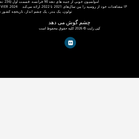
ز جنبه های دهه 90 فرانسه. قسمت اول (236 تصویر از تی پی)
انتخاب های IP
BLOCAGE DE L'A6 LE 31 JANVIER 2024
تولون، یک بندر، یک چشم انداز، تاریخچه کشور در تنوع و دفاع از آن (203 I TP);
شم گوش می دهد
وق محفوظ است