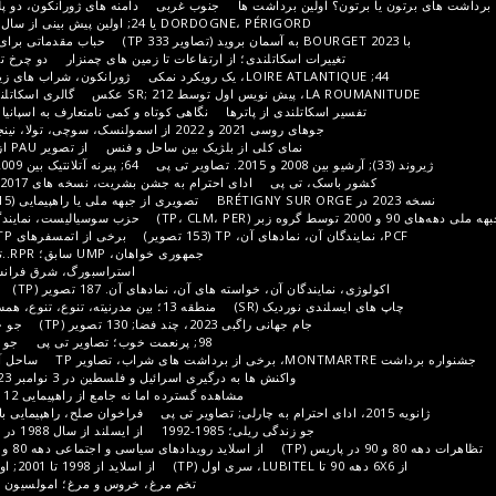
ین برداشت ها
جنوب غربی
دامنه های ژورانکون، دو پلیس. تصاویر تی پی، 171 تصویر
DORDOGNE، PÉRIGORD یا 24; اولین پیش بینی از سال 1998 تا 2010. TP (100 تصویر)
حباب مقدماتی برای منطقه GRAND EST، شامپاین
ت اسکاتلندی؛ از ارتفاعات تا زمین های چمنزار
دو چرخ تمام محرکه
حمل و نقل جمعی
ژورانکون، شراب های زیبا بدون اینکه چنین به نظر برسد
 عکس
گالری اسکاتلند
برخی از غذاهای اسکاتلندی
تلندی از پاترها
نگاهی کوتاه و کمی نامتعارف به اسپانیا (بخشی از آرشیو گم شده است)
 2021 و 2022 از اسمولنسک، سوچی، تولا، نینجی نووگورود و اورال، تصاویر IP
نمای کلی از بلژیک بین ساحل و فنس
از تصویر PAU از 2013 تا 2019 (159 تصویر TP)
64; پیرنه آتلانتیک بین 2009 و 2019؛ خلاصه مقدماتی (TP)
 تی پی
ادای احترام به جشن بشریت، نسخه های 2017، 19، 21... در انتظار 2023 (TP)
تصویری از جبهه ملی یا راهپیمایی (2015-2023)؛ 135 عکس از تی پی
حزب سوسیالیست، نمایندگان تاریخی آن؛ TP (150 تصویر)
برخی از اتمسفرهای ZEMMOURIST، TP (100 تصویر)
جمهوری خواهان، UMP سابق؛ RPR..تصاویر TP
منطقه گراند است
استراسبورگ، شرق فرانسه، اروپای مرکزی و غرب شرق
ن آن، خواسته های آن، نمادهای آن. 187 تصویر (TP)
مقدمه های ایرلندی; توسط SR
نوردیک (SR)
منطقه 13؛ بین مدرنیته، تنوع، تنوع، همسایگی; حجم 1، 213 تصویر (TP)
جام جهانی راگبی 2023، چند فضا; 130 تصویر (TP)
جو جام جهانی 2022 (تصاویر تی پی)
98; پرنعمت خوب؛ تصاویر تی پی
جو جام جهانی 2018; تصاویر تی پی
ساحل آمیتیست، بین 11 و 66 و پرپینیان
واکنش ها به درگیری اسرائیل و فلسطین در 3 نوامبر 2023 در پاریس (50 تصویر تی پی)
مشاهده گسترده اما نه جامع از راهپیمایی 12 نوامبر 2023 (111 تصویر از TP)
فراخوان صلح، راهپیمایی با الهام از هنر در 19 نوامبر 2023
جو زندگی ریلی؛ 1985-1992
از ایسلند از سال 1988 در نگاتیو سیاه و سفید و رنگی (TP)
از اسلاید رویدادهای سیاسی و اجتماعی دهه 80 و 90، اولین اسکن (تصاویر تی پی)
از اسلاید از 1998 تا 2001; اولین پیش نویس (115 تصویر TP)
تخم مرغ، خروس و مرغ؛ امولسیون 1998 در حاشیه جام جهانی (TP)