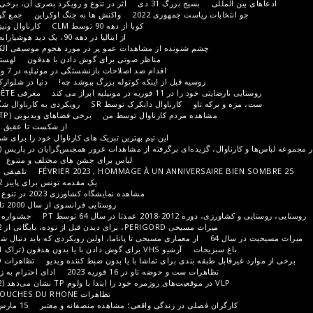
سیج بزرگ 31 دی
اثر در تنوع و رویکرد بصری آن، برخی از عناصر در دست توسعه است
ست جمهوری 2022
واکنش ها به جنگ اوکراین
جمع گورخر؛ فضاهایی از دوران مختلف
کوبا از دهه 90 توسط CLM
کارناوال ونیز و ایتالیا در دهه 90 توسط CLM
از ایتالیا در دهه 90، یک دید هوشیارانه از برخی از خدمه ماشین خواب
شنونده از مشاهدات عمو پر در مورد هجوم موسیقی الکترو در دهه 90 استقبال می کند.
مناظر صوتی برای گوش دادن با هدفون
لهستان، از اقیانوس اطلس تا اورال؟
اقدام ضد اصلاحات بازنشستگی در مونپلیه در 7 و 11 فوریه 2023
کمی بلژیکی!
سیه قبل از اینکه کوتوله بزرگ بپوشد چه!
دنیا در شلوارک
16 اکتبر 2022 یک پاییز گرم
 مونپلیه ابراز می کند
معرفی SÈTE
منوی موارد زندگی راه آهن
و
کارناوال دانکرک توسط SR
رویکردی به کارناوال شگفت انگیز دانکرک توسط تی پی
ه مردم کارناوال توسط من
برخی فضاهای ویدیویی (TP)
فضاهای ویدیویی توسط من
از شکست تا عقیق. در حاشیه کارناوال دانکرک (TP)
این تیم بهترین تبریک های کارناوال خود را برای شما ارسال می کند (SR، TP، MA)
ده‌ای برگرفته از مشاهدات غرور همجنس‌گرایان در پاریس (TP
پائو کارناوال در هر گلدان
لباس برای جشن های مختلف و متنوع
تظاهرات و کارناوال یا برعکس
تلفیقی از نمایش کشاورزی 18، 19 و 20
یک مقدمه تونس برای پاییز 2022 و بهار 2023
ادبیات ریلی
مشاهده نمایشگاه کشاورزی 2023 در تنوع منطقه ای و بین المللی آن (TP)
روستایی فرانسوی از سال 2000 تا 2010، عمدتاً PÉRIGORD (TP)
64 توسط PT
جشنواره ها و فستیوال ها در جنوب غربی
قبل از توده، بایگانی از 2002 تا 2012. 429 تصویر از TP
از معماری مسیحی تا پاناما، اولین رویکردی که باید دنبال شود
باغ های انگور و انگور چین
ت
آرشیو VHS برای گوش دادن با یا بدون هدفون (تراک 1)
از کشاورزی ارگانیک قدیمی
بندی برای تماشا با یا بدون ضبط کننده ویدیو
تظاهرات LEGARD در NÎMES در 7 مارس
ست و حوضه تاو در 16 فوریه 2023
ادای احترام به زنان در 8 مارس 2023 در مونپلیه
از ژاپن توسط PER
تظاهرات BOUCHES DU RHONE در 11 مارس 2023 در مارسی
لی در زندگی واقعی؛ مشاهده منصفانه و معتبر
15 مارس 2023 در پاریس، آخرین نفس؟