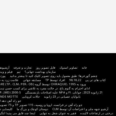
ویر استوک
فایل تصویر روز
تجارت و تعرفه
آرشیوها
مهمانان دعوت شده
اخبار
سازمان بهداشت جهانی؟
تیم
فیلم و ویدیو
سوالات متداول
مخاطب
معمول باید روی تصویر کلیک کنید تا بیشتر بدانید
پورتفولیوی سست
پورتفولیو PER
98,
افراد توسط TP
مسابقه جهانی
علامت زرد به صورت عمده (550 تصویر از TP)
پایان دهه 90 قرن گورخر
وم باغ، در حالت مفرد به تلاشی برای کسب حسن نیت TP تبدیل می شود، اما همچنین
2000-5 (PER، CLM، TP، JMD)
سال خرگوش
 عصبانی در 23 ژانویه
حالات کرونایی
LA GRANDE MOTTE از غروب آفتاب تا شیب
جو راه آهن دهه 90 BY PER
سفید سفید است
فرانسه، اروپا و روسیه، 115 تصویر TP و 75 تصویر IP (در پایین صفحه)
جو جاده
آن توسط CLM
دوستان کوچک و بزرگ ما
کلیسایی در BONNUT یکپارچه شده است
یر به عنوان شغل به تنهایی
اینجا چند قایق می بینید! لنگر انداختن
الهه DS توسط PER