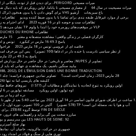
قبل از توده، بایگانی از 2002 تا 2012. 429 تصویر از TP
از معماری مسیحی تا پاناما، اولین رویکردی که باید دنبال شود
باغ های انگور و انگور چین
ت
آرشیو VHS برای گوش دادن با یا بدون هدفون (تراک 1)
از کشاورزی ارگانیک قدیمی
بندی برای تماشا با یا بدون ضبط کننده ویدیو
تظاهرات LEGARD در NÎMES در 7 مارس
ست و حوضه تاو در 16 فوریه 2023
ادای احترام به زنان در 8 مارس 2023 در مونپلیه
از ژاپن توسط PER
تظاهرات BOUCHES DU RHONE در 11 مارس 2023 در مارسی
لی در زندگی واقعی؛ مشاهده منصفانه و معتبر
15 مارس 2023 در پاریس، آخرین نفس؟
پاسخ 49.3 16 مارس در کنکورد
تونس و اطراف آن در اواسط مارس 2023
خلاصه ای از عروسی تونس در 18 مارس 2023
فراخوان های تونس اواسط اکتبر 2022
 دار در ادعاها (100 تصویر)
پس این مزخرف است؟ جلد اول برای توسعه مفهوم
پاسخ به 49.3 در 23 مارس بین باستیل و اپرا (118 تصویر)
بیایید سنگین باشیم، یک مشاهده ی جهانی که باید از طریق عمل پشیمانی انجام شود
DE LA DIAPO D'ÉPOQUE ( 1988, 2002), DE L'ÉMULSION DANS UNE BONNE TR
تصاویر نمادین جمهوری فرانسه؛ جلد اول؛ بابت حذفیات پوزش میطلبم
کلیشه های پاریسی اما نه تنها (726 تصویر)
ادعاهای بین المللی
 با نمایندگان و مطالبات آن (577 I)
نیروهای حافظ صلح و نیروی انتظامی (344 تصویر)
اوه تولوز، اولین رویکرد
مسابقه تولوزین در 6 آوریل 2023 (94 تصویر و 2 ویدیو)
دره ای زیبا در پیرنه، دره اوسائو TP (323 تصویر)
صویر)
آکیتن در 100 تصویر، دوره اول، 2 تصویر دیگر حضور خواهند داشت
FIN DE SIÈCLE توسط گروه ZÈBRE; برای دیدن حافظه
دیگ های قدرت؟
مبارزه سخت بین گی پراید و راهپیمایی های غرور، خلاصه ای از بیان بسیار دلسوزانه
LES HAUTS DE SEINE: 92 بین مدرنیسم و ​​بوکلیسم، جلد 1، TP (211 تصویر)
بهار صلح آمیزترین انفجار. برخی از تصاویر فصلی
جمهوری در حرکت، ماکرونیه، حامیان آن، نمادها و اعتراضات آن تصاویر TP 310
توری هایی از سنگ و فولاد در امتداد رود سن بین پل آسترلیتز و پل میرابو.