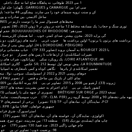
1 می 2023 طوفانی; نه پناهگاه صلح اما نه جنگ داخلی
94; VAL DE MARNE: جلد اول
 CAMARGUE و GARRIGUES; نگهبان؛ جلد اول جنوب ....از 30; تصاویر TP 230
 سینمای خود را می سازند. پیشگویی 48 ساعته؛ بارانی اما متراکم (265 تصویر TP)
ساحل آلابستر، بین صادرات و پورت(ها) جلد اول TP (269 تصویر)
محیط‌های فستیوال سبز ما را دوست داریم در BOIS DE VINCENNES (111 تصویر)
202، 280 تصویر از TP
شامپاین؛ اولین حباب ها
سیزدهم؛ BOUUUUUUCHES OF RHOOOONE; حجم اولیه بین اتاق نشیمن و ساحل آبی
برای اولین بار پرواز کنید
ین برداشت ها
جنوب غربی
دامنه های ژورانکون، دو پلیس. تصاویر تی پی، 171 تصویر
DORDOGNE، PÉRIGORD یا 24; اولین پیش بینی از سال 1998 تا 2010. TP (100 تصویر)
حباب مقدماتی برای منطقه GRAND EST، شامپاین
ت اسکاتلندی؛ از ارتفاعات تا زمین های چمنزار
دو چرخ تمام محرکه
حمل و نقل جمعی
ژورانکون، شراب های زیبا بدون اینکه چنین به نظر برسد
 عکس
گالری اسکاتلند
برخی از غذاهای اسکاتلندی
تلندی از پاترها
نگاهی کوتاه و کمی نامتعارف به اسپانیا (بخشی از آرشیو گم شده است)
 2021 و 2022 از اسمولنسک، سوچی، تولا، نینجی نووگورود و اورال، تصاویر IP
نمای کلی از بلژیک بین ساحل و فنس
از تصویر PAU از 2013 تا 2019 (159 تصویر TP)
64; پیرنه آتلانتیک بین 2009 و 2019؛ خلاصه مقدماتی (TP)
 تی پی
ادای احترام به جشن بشریت، نسخه های 2017، 19، 21... در انتظار 2023 (TP)
تصویری از جبهه ملی یا راهپیمایی (2015-2023)؛ 135 عکس از تی پی
حزب سوسیالیست، نمایندگان تاریخی آن؛ TP (150 تصویر)
برخی از اتمسفرهای ZEMMOURIST، TP (100 تصویر)
جمهوری خواهان، UMP سابق؛ RPR..تصاویر TP
منطقه گراند است
استراسبورگ، شرق فرانسه، اروپای مرکزی و غرب شرق
ن آن، خواسته های آن، نمادهای آن. 187 تصویر (TP)
مقدمه های ایرلندی; توسط SR
نوردیک (SR)
منطقه 13؛ بین مدرنیته، تنوع، تنوع، همسایگی; حجم 1، 213 تصویر (TP)
جام جهانی راگبی 2023، چند فضا; 130 تصویر (TP)
جو جام جهانی 2022 (تصاویر تی پی)
98; پرنعمت خوب؛ تصاویر تی پی
جو جام جهانی 2018; تصاویر تی پی