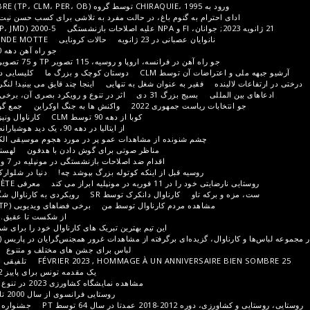
پایان دهه 90 قرن گورخر
وم باغ، در حالت مفرد به تلاشی برای کسب حسن نیت TP تبدیل می شود، اما همچنین
2000-5 (PER، CLM، TP، JMD)
سال خرگوش
 عصبانی در 23 ژانویه
حالات کرونایی
LA GRANDE MOTTE از غروب آفتاب تا شیب
جو راه آهن دهه 90 BY PER
سفید سفید است
فرانسه، اروپا و روسیه، 115 تصویر TP و 75 تصویر IP (در پایین صفحه)
جو جاده
آن توسط CLM
دوستان کوچک و بزرگ ما
کلیسایی در BONNUT یکپارچه شده است
یر به عنوان شغل به تنهایی
اینجا چند قایق می بینید! لنگر انداختن
الهه DS توسط PER
سیج بزرگ 31 دی
اثر در تنوع و رویکرد بصری آن، برخی از عناصر در دست توسعه است
ست جمهوری 2022
واکنش ها به جنگ اوکراین
جمع گورخر؛ فضاهایی از دوران مختلف
کوبا از دهه 90 توسط CLM
کارناوال ونیز و ایتالیا در دهه 90 توسط CLM
از ایتالیا در دهه 90، یک دید هوشیارانه از برخی از خدمه ماشین خواب
شنونده از مشاهدات عمو پر در مورد هجوم موسیقی الکترو در دهه 90 استقبال می کند.
مناظر صوتی برای گوش دادن با هدفون
لهستان، از اقیانوس اطلس تا اورال؟
اقدام ضد اصلاحات بازنشستگی در مونپلیه در 7 و 11 فوریه 2023
کمی بلژیکی!
سیه قبل از اینکه کوتوله بزرگ بپوشد چه!
دنیا در شلوارک
16 اکتبر 2022 یک پاییز گرم
 مونپلیه ابراز می کند
معرفی SÈTE
منوی موارد زندگی راه آهن
و
کارناوال دانکرک توسط SR
رویکردی به کارناوال شگفت انگیز دانکرک توسط تی پی
ه مردم کارناوال توسط من
برخی فضاهای ویدیویی (TP)
فضاهای ویدیویی توسط من
از شکست تا عقیق. در حاشیه کارناوال دانکرک (TP)
این تیم بهترین تبریک های کارناوال خود را برای شما ارسال می کند (SR، TP، MA)
ده‌ای برگرفته از مشاهدات غرور همجنس‌گرایان در پاریس (TP
پائو کارناوال در هر گلدان
لباس برای جشن های مختلف و متنوع
تظاهرات و کارناوال یا برعکس
تلفیقی از نمایش کشاورزی 18، 19 و 20
یک مقدمه تونس برای پاییز 2022 و بهار 2023
ادبیات ریلی
مشاهده نمایشگاه کشاورزی 2023 در تنوع منطقه ای و بین المللی آن (TP)
روستایی فرانسوی از سال 2000 تا 2010، عمدتاً PÉRIGORD (TP)
64 توسط PT
جشنواره ها و فستیوال ها در جنوب غربی