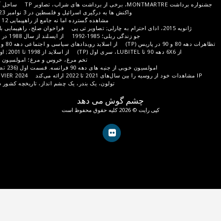
ساحل آمیتیست، بین 11 و 66 و پرپینیان
واکنش ها به درگیری اسرائیل و فلسطین در 3 نوامبر 2023 در پاریس (50 تصویر تی پی)
مشاهده گسترده اما نه جامع از راهپیمایی 12 نوامبر 2023 (111 تصویر از TP)
فراخوان صلح، راهپیمایی با الهام از هنر در 19 نوامبر 2023
جو زندگی ریلی؛ 1985-1992
از ایسلند از سال 1988 در نگاتیو سیاه و سفید و رنگی (TP)
از اسلاید رویدادهای سیاسی و اجتماعی دهه 80 و 90، اولین اسکن (تصاویر تی پی)
از اسلاید از 1998 تا 2001; اولین پیش نویس (115 تصویر TP)
تخم مرغ، خروس و مرغ؛ امولسیون 1998 در حاشیه جام جهانی (TP)
ز جنبه های دهه 90 فرانسه. قسمت اول (236 تصویر از تی پی)
انتخاب های IP
BLOCAGE DE L'A6 LE 31 JANVIER 2024
تولون، یک بندر، یک چشم انداز، تاریخچه کشور در تنوع و دفاع از آن (203 I TP);
شم گوش می دهد
وق محفوظ است