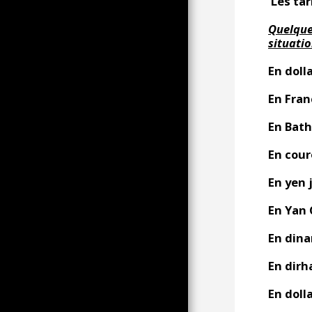
Les tar
PER SUR L'IRRUPTION DE LA
MUSIQUE ELECTRO DES
Quelque
ANNEES 90
situati
AMBIANCES SONORES À
ÉCOUTER AVEC CASQUE
En doll
पोलैंड, अटलांटिक से यूराल तक?
En Fran
7 और 11 फरवरी, 2023 को मोंटपेलियर
में पेंशन विरोधी सुधार कार्रवाई
En Bath 
थोड़ा बेल्जियननेस!
En cour
बड़े बौने से पहले रूस का क्या पहनता है!
LE MONDIAL EN SHORT
En yen 
LE 21 JANVIER LA FI FAIT LE
SPECTACLE
En Yan C
16 OCTOBRE 2022 UN
En dinar
AUTOMNE CHAUD
सेट परिचय
En dirh
रेल जीवन आइटम मेनू
En doll
सेटे, मीज़ और थाउ तालाब