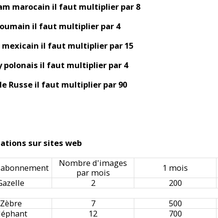
am marocain il faut multiplier par 8
Roumain il faut multiplier par 4
 mexicain il faut multiplier par 15
 polonais il faut multiplier par 4
le Russe il faut multiplier par 90
isations sur sites web
Nombre d'images
'abonnement
1 mois
par mois
Gazelle
2
200
Zèbre
7
500
léphant
12
700