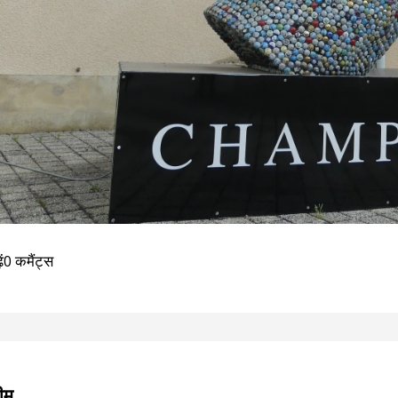
ं
0 कमैंट्स
ीम