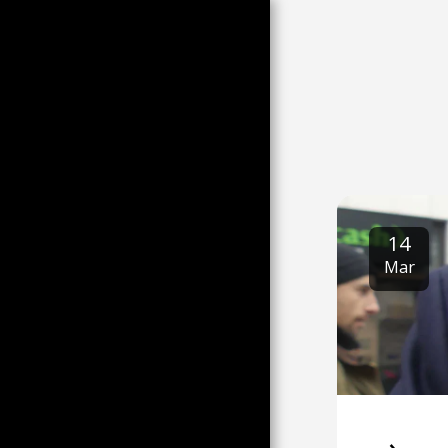
होम
14
स्टॉक तस्वीरें
Mar
LE DOSSIER DE L'IMAGE DU
JOUR
व्यापार और शुल्क
अभिलेखागार
आमंत्रित अतिथि
समाचार
कौन?