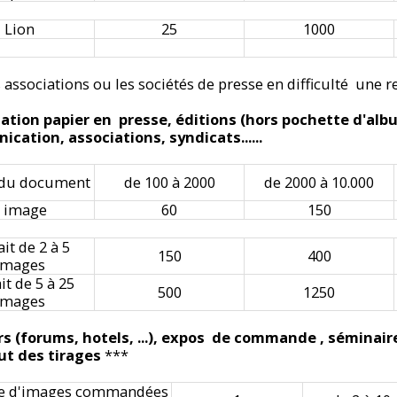
Lion
25
1000
 associations ou les sociétés de presse en difficulté une
isation papier en presse, éditions (hors pochette d'albu
cation, associations, syndicats......
 du document
de 100 à 2000
de 2000 à 10.000
 image
60
150
ait de 2 à 5
150
400
images
it de 5 à 25
500
1250
images
rs (forums, hotels, ...), expos de commande , séminai
ut des tirages
***
 d'images commandées