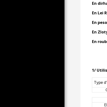
En dirh
एसआर द्वारा देखा गया डनकर्क कार्निवल
टीपी द्वारा अद्भुत डनकर्क कार्निवल के लिए
En Lei 
एक दृष्टिकोण
मेरे द्वारा कार्निवल लोगों का अवलोकन
En peso
कुछ वीडियो माहौल (टीपी)
En Zloty
मेरे द्वारा वीडियो माहौल
En roub
टूटने से लेकर ओपल तक; डनकर्क
कार्निवल के मौके पर (टीपी)
टीम आपको अपनी सर्वश्रेष्ठ कार्निवल
शुभकामनाएं भेजती है (एसआर, टीपी,
एमए)
वेशभूषा और कार्निवल श्रृंखला में, पेरिस में
1/ Util
समलैंगिक गौरव की टिप्पणियों से लिया गया
चयन (टीपी)।
पऊ कार्निवल प्रति पॉट
Type d
विभिन्न और विविध समारोहों के लिए
पोशाक
प्रदर्शन और कार्निवल, या इसके विपरीत
E
25 FÉVRIER 2023 , HOMMAGE