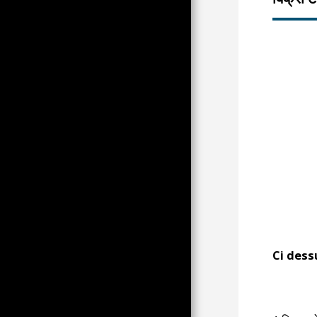
फ़्रांस, यूरोप और रूस में रेलवे का माहौल,
115 टीपी छवियां और 75 आईपी छवियां
(पेज के नीचे)
सड़क का माहौल
ARCHIVES DU FRONT
NATIONAL ET DE SES
CONTESTATIONS PAR CLM
NOS AMIS GRANDS ET
PETITS
UNE ÉGLISE À BONNUT SE
DÉFRAGMENTE
UN ARBRE SUR LES
HAUTEURS DE LALINDE
PAUVRES COMME JOBS PAR
MOI MÊME
DES BATEAUX EN VOIS TU EN
Ci dess
VOILÀ! EN COURS
D'AMARAGES
देवी डीएस प्रति द्वारा
REVENDICATIONS