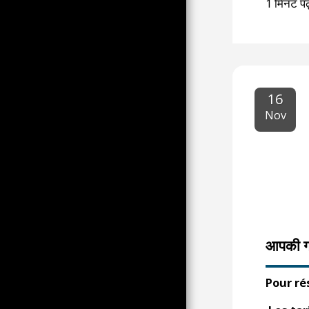
1 मिनट पढ़े
INTERNATIONALES
31 जनवरी की बड़ी लामबंदी
LE TRAVAIL DANS SA
DIVERSITE ET SON
APPROCHE VISUELLE,
QUELQUES ELEMENTS EN
COURS DE DÉVELOPPEMENT
16
2022 के राष्ट्रपति चुनाव का माहौल
Nov
RÉACTIONS FACE À LA
GUERRE EN UKRAINE
LE COLLECTIF ZEBRE;
QUELQUES AMBIANCES DE
DIFFÉRENTES ZÉPOQUES
DU CUBA DES ANNÉES 90 PAR
CLM
सीएलएम द्वारा 90 के दशक में वेनिस और
आपकी गत
इटली का कार्निवल
90 के दशक में इटली में, कुछ सोते हुए
कार परिचारकों की एक शांत दृष्टि
Pour ré
L'OEIL ECOUTE SALUE
L'OBSERVATION DE TONTON