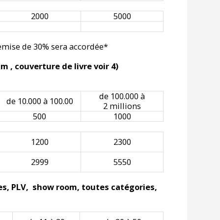
2000
5000
 remise de 30% sera accordée*
m , couverture de livre voir 4)
de 100.000 à
de 10.000 à 100.00
2 millions
500
1000
1200
2300
2999
5550
res, PLV, show room, toutes catégories,