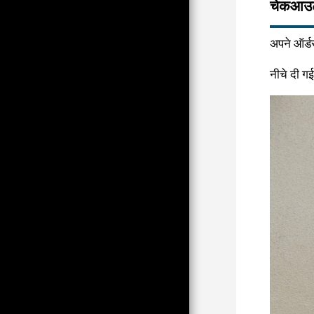
चेकआउट 
टीम
FILMS ET VIDÉOS
अपने ऑर्डर
पूछे जाने वाले प्रश्न
नीचे दी ग
संपर्क करना
L'OEIL DES ZÈBRES; COMME
D'HABITUDE IL FAUT
CLIQUER SUR L'IMAGE POUR
EN SAVOIR PLUS
ढीला पोर्टफोलियो
PORTFOLIO PER
LIVRES DE TP
98,18,22
PEOPLE BY TP
वैश्विक प्रतियोगिता
थोक में पीला निशान (टीपी की 550
छवियां)
ENTRÉE EN CHIRAQUIE , 1995