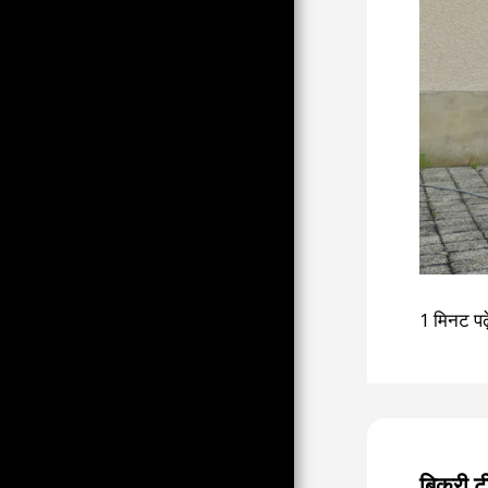
PAR LE COLLECTIF ZÈBRE (
TP, CLM, PER, OB)
FIN DE SIÈCLE DU ZÈBRE DES
ANNÉES 90
HOMMAGE AU NAIN DU
JARDIN, AU SINGULIER IL SE
TRANSFORME EN UNE QUÊTE
DE BON ALLOI DU TP MAIS
AUSSI
21 JANVIER 2023; LA JEUNESSE
, LA FI ET LE NPA CONTRE LA
RÉFORME DES RETRAITES
2000-5 (PER, CLM, TP, JMD)
खरगोश का वर्ष
1 मिनट पढ़े
23 जनवरी को एंग्री बेकर्स
AMBIANCES CORONA
ला ग्रांडे मोट्टे पश्चिम से पश्चिम की ओर
AMBIANCES FERROVIAIRES
DES ANNÉES 90 PAR PER
सफेद सफेद है
बिक्री ट