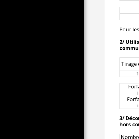
À UN ANNIVERSAIRE BIEN
SOMBRE
18, 19 और 20 के कृषि शो का संकलन
पतझड़ 2022 और वसंत 2023 के लिए
Pour les
एक ट्यूनीशियाई परिचय
2/ Util
रेल साहित्य
communi
इसकी क्षेत्रीय और अंतर्राष्ट्रीय विविधता
(टीपी) में 2023 कृषि शो का अवलोकन
Tirage
वर्ष 2000 से 2010 तक फ्रांसीसी
ग्रामीणता, मुख्य रूप से पेरीगोर्ड (टीपी)
1
ग्रामीणता, देहात और कृषि, अवधि
2012-2018 मुख्य रूप से 64 में पीटी
Forf
द्वारा
दक्षिण पश्चिम में त्यौहार और फेरिया
Forfa
पेरीगोर्डाइन ईसाई विरासत, सामूहिक
प्रार्थना से पहले देखने के लिए, 2002 से
2012 तक के पुरालेख। टीपी से 429
3/ Déco
छवियाँ
hors co
64 में ईसाई विरासत
Nombre
ईसाई वास्तुकला से लेकर पनामा तक,